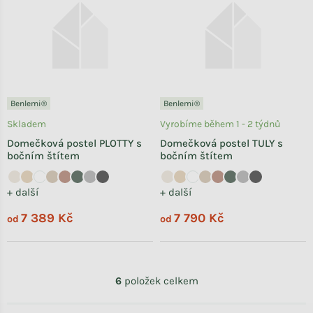
Benlemi®
Benlemi®
Skladem
Vyrobíme během 1 - 2 týdnů
Domečková postel PLOTTY s
Domečková postel TULY s
bočním štítem
bočním štítem
+ další
+ další
7 389 Kč
7 790 Kč
od
od
Ovládací prvky výpisu
6
položek celkem