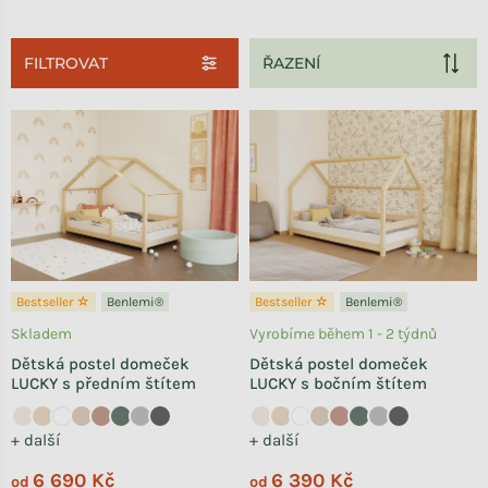
FILTROVAT
Výpis produktů
Bestseller ☆
Benlemi®
Bestseller ☆
Benlemi®
Skladem
Vyrobíme během 1 - 2 týdnů
Dětská postel domeček
Dětská postel domeček
LUCKY s předním štítem
LUCKY s bočním štítem
+ další
+ další
6 690 Kč
6 390 Kč
od
od