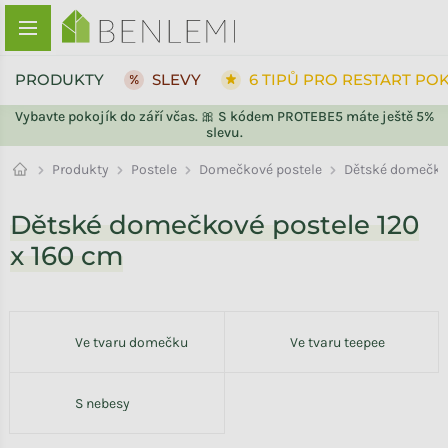
Přejít na obsah
PRODUKTY
SLEVY
6 TIPŮ PRO RESTART PO
Vybavte pokojík do září včas. 🎀 S kódem PROTEBE5 máte ještě 5%
slevu.
Domečkové postele
Produkty
Postele
Dětské domečkov
Dětské domečkové postele 120
x 160 cm
Ve tvaru domečku
Ve tvaru teepee
S nebesy