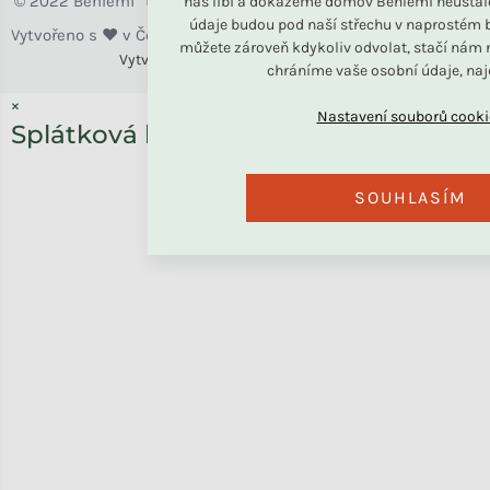
Benlemi
nás líbí a dokážeme domov Benlemi neustál
údaje budou pod naší střechu v naprostém b
můžete zároveň kdykoliv odvolat, stačí nám n
Vytvořili
Benlemi &
Shoptet
chráníme vaše osobní údaje, na
×
Splátková kalkulačka ESSOX
SOUHLASÍM