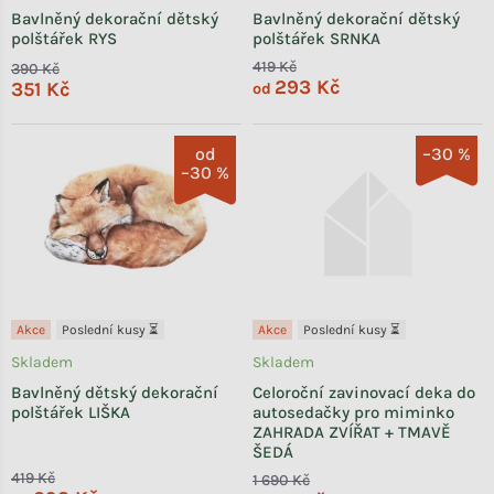
Bavlněný dekorační dětský
Bavlněný dekorační dětský
polštářek RYS
polštářek SRNKA
419 Kč
390 Kč
293 Kč
351 Kč
od
od
–30 %
–30 %
Akce
Poslední kusy ⏳
Akce
Poslední kusy ⏳
Skladem
Skladem
Bavlněný dětský dekorační
Celoroční zavinovací deka do
polštářek LIŠKA
autosedačky pro miminko
ZAHRADA ZVÍŘAT + TMAVĚ
ŠEDÁ
419 Kč
1 690 Kč