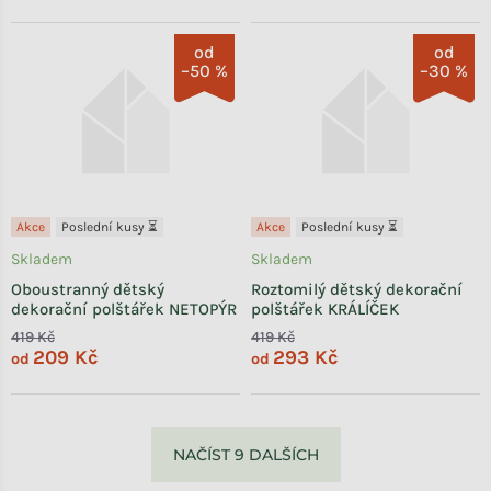
od
od
–50 %
–30 %
Akce
Poslední kusy ⏳
Akce
Poslední kusy ⏳
Skladem
Skladem
Oboustranný dětský
Roztomilý dětský dekorační
dekorační polštářek NETOPÝR
polštářek KRÁLÍČEK
419 Kč
419 Kč
209 Kč
293 Kč
od
od
Ovládací prvky výpisu
NAČÍST 9 DALŠÍCH