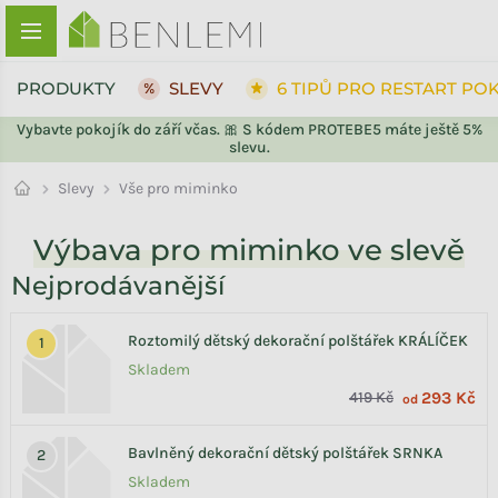
Přejít na obsah
PRODUKTY
SLEVY
6 TIPŮ PRO RESTART PO
Vybavte pokojík do září včas. 🎀 S kódem PROTEBE5 máte ještě 5%
slevu.
ZPĚT DO OBCHODU
Slevy
Vše pro miminko
Výbava pro miminko ve slevě
Nejprodávanější
Roztomilý dětský dekorační polštářek KRÁLÍČEK
Skladem
419 Kč
293 Kč
od
Bavlněný dekorační dětský polštářek SRNKA
Skladem