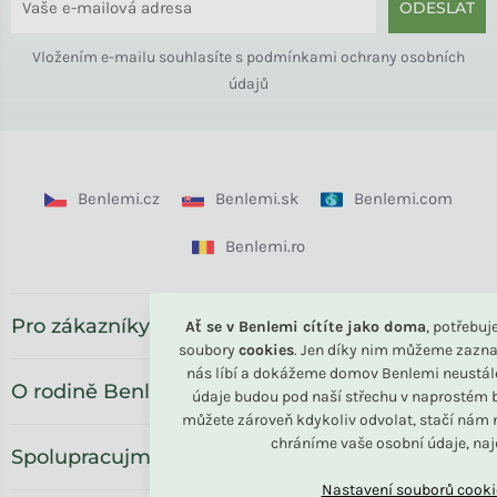
ODESLAT
Vložením e-mailu souhlasíte s
podmínkami ochrany osobních
údajů
Benlemi.cz
Benlemi.sk
Benlemi.com
Benlemi.ro
Pro zákazníky
Ať se v Benlemi cítíte jako doma
, potřebu
soubory
cookies
. Jen díky nim můžeme zazna
nás líbí a dokážeme domov Benlemi neustál
O rodině Benlemi
údaje budou pod naší střechu v naprostém b
můžete zároveň kdykoliv odvolat, stačí nám n
chráníme vaše osobní údaje, na
Spolupracujme