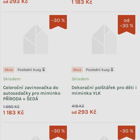
293 Kč
1 183 Kč
od
–30 %
od
–30 %
Akce
Poslední kusy ⏳
Akce
Poslední kusy ⏳
Skladem
Skladem
Celoroční zavinovačka do
Dekorační polštářek pro děti i
autosedačky pro miminko
miminka VLK
PŘÍRODA + ŠEDÁ
419 Kč
1 690 Kč
293 Kč
1 183 Kč
od
–30 %
–30 %