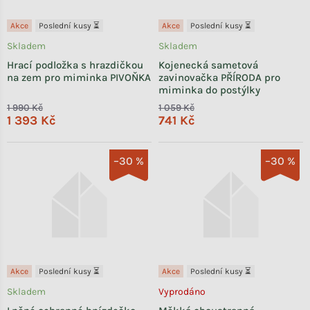
Akce
Poslední kusy ⏳
Akce
Poslední kusy ⏳
Skladem
Skladem
Hrací podložka s hrazdičkou
Kojenecká sametová
na zem pro miminka PIVOŇKA
zavinovačka PŘÍRODA pro
miminka do postýlky
1 990 Kč
1 059 Kč
1 393 Kč
741 Kč
–30 %
–30 %
Akce
Poslední kusy ⏳
Akce
Poslední kusy ⏳
Skladem
Vyprodáno