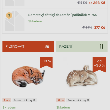
419 Kč
293 Kč
od
Sametový dětský dekorační polštářek MRAK
Skladem
419 Kč
377 Kč
FILTROVAT
Výpis produktů
–10 %
od
–30 %
Akce
Poslední kusy ⏳
Akce
Poslední kusy ⏳
Skladem
Skladem