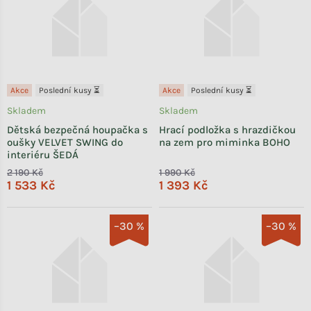
Akce
Poslední kusy ⏳
Akce
Poslední kusy ⏳
Skladem
Skladem
Dětská bezpečná houpačka s
Hrací podložka s hrazdičkou
oušky VELVET SWING do
na zem pro miminka BOHO
interiéru ŠEDÁ
2 190 Kč
1 990 Kč
1 533 Kč
1 393 Kč
–30 %
–30 %