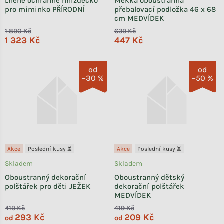
Lněné ochranné hnízdečko
Měkká oboustranná
pro miminko PŘÍRODNÍ
přebalovací podložka 46 x 68
cm MEDVÍDEK
1 890 Kč
639 Kč
1 323 Kč
447 Kč
od
od
–30 %
–50 %
Akce
Poslední kusy ⏳
Akce
Poslední kusy ⏳
Skladem
Skladem
Oboustranný dekorační
Oboustranný dětský
polštářek pro děti JEŽEK
dekorační polštářek
MEDVÍDEK
419 Kč
419 Kč
293 Kč
209 Kč
od
od