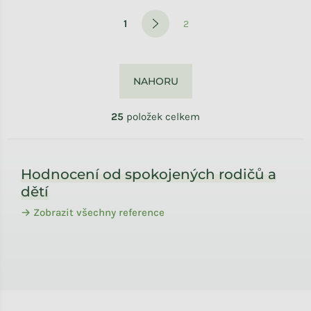
Stránkování
1
2
NAHORU
25
položek celkem
Zápatí
Hodnocení od spokojených rodičů a
dětí
→ Zobrazit všechny reference