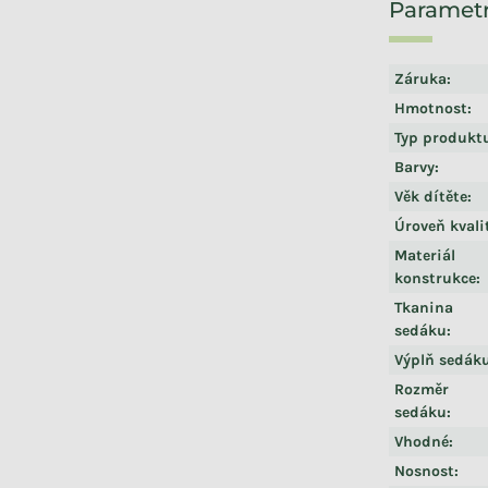
Záruka
:
Hmotnost
:
Typ produkt
Barvy
:
Věk dítěte
:
Úroveň kvali
Materiál
konstrukce
:
Tkanina
sedáku
:
Výplň sedák
Rozměr
sedáku
:
Vhodné
:
Nosnost
: