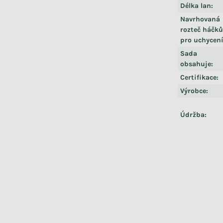
Délka lan
:
Navrhovaná
rozteč háčk
pro uchycen
Sada
obsahuje
:
Certifikace
:
Výrobce
:
Údržba
: