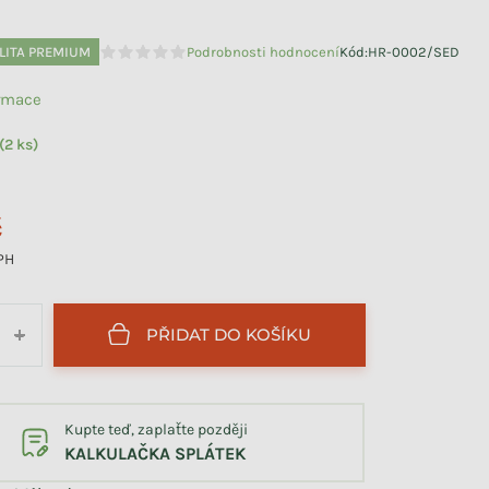
LITA PREMIUM
Podrobnosti hodnocení
Kód:
HR-0002/SED
Průměrné hodnocení produktu je 0,0 z 5 hvězdiček.
ormace
(2 ks)
č
DPH
PŘIDAT DO KOŠÍKU
+
Kupte teď, zaplaťte později
KALKULAČKA SPLÁTEK