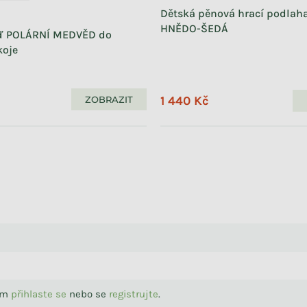
Dětská pěnová hrací podlaha
HNĚDO-ŠEDÁ
eď POLÁRNÍ MEDVĚD do
koje
1 440 Kč
ZOBRAZIT
sím
přihlaste se
nebo se
registrujte
.