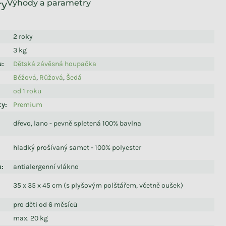
Výhody a parametry
2 roky
3 kg
u
:
Dětská závěsná houpačka
Béžová
,
Růžová
,
Šedá
od 1 roku
ty
:
Premium
dřevo, lano - pevně spletená 100% bavlna
hladký prošívaný samet - 100% polyester
u
:
antialergenní vlákno
35 x 35 x 45 cm (s plyšovým polštářem, včetně oušek)
pro děti od 6 měsíců
max. 20 kg