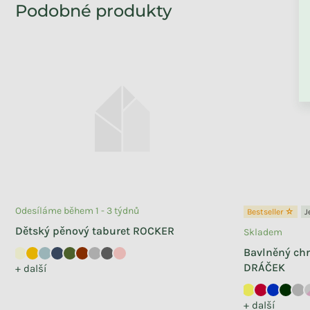
ZPĚT DO OBCHO
Skladem
Skládací pěnový bunkr SOFA
MINI
+ další
9 590 Kč
Odesíláme během 1 - 3 týdnů
Bestseller ☆
J
Dětský pěnový taburet ROCKER
Skladem
Bavlněný chr
DRÁČEK
+ další
+ další