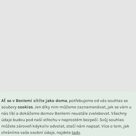
DU
Ať se v Benlemi cítíte jako doma
, potřebujeme od vás souhlas se
na nastavení Vašeho monitoru. Dekorace nejsou součástí produktu.
soubory
cookies
. Jen díky nim můžeme zaznamenávat, jak se vám u
nás líbí a dokážeme domov Benlemi neustále zvelebovat. Všechny
údaje budou pod naší střechu v naprostém bezpečí. Svůj souhlas
Související produkty
můžete zároveň kdykoliv odvolat, stačí nám napsat. Více o tom, jak
chráníme vaše osobní údaje, najdete
tady
.