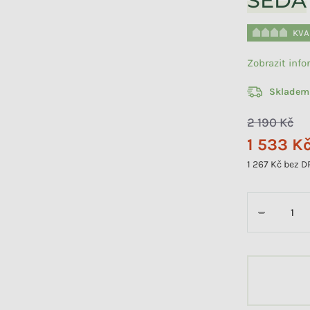
ŠEDÁ
KVA
Zobrazit inf
Skladem
2 190 Kč
1 533 K
1 267 Kč bez 
Měrná cena:
−