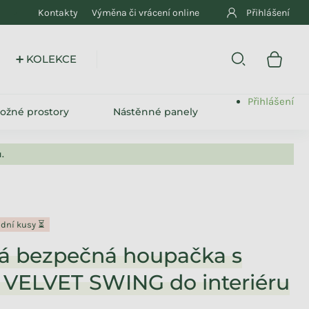
Kontakty
Výměna či vrácení online
Přihlášení
➕ KOLEKCE
Přihlášení
ložné prostory
Nástěnné panely
.
ední kusy ⏳
á bezpečná houpačka s
 VELVET SWING do interiéru