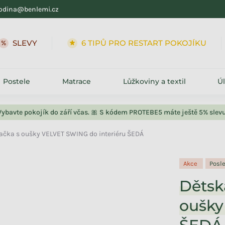
odina@benlemi.cz
SLEVY
6 TIPŮ PRO RESTART POKOJÍKU
Postele
Matrace
Lůžkoviny a textil
Ú
Vybavte pokojík do září včas. 🎀 S kódem PROTEBE5 máte ještě 5% slevu
čka s oušky VELVET SWING do interiéru ŠEDÁ
Akce
Posl
Dětsk
oušky