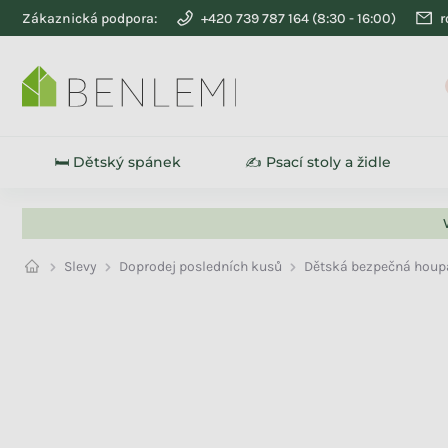
Přejít na obsah
Zákaznická podpora:
+420 739 787 164
r
🛏️ Dětský spánek
✍️ Psací stoly a židle
Slevy
Doprodej posledních kusů
Dětská bezpečná houpa