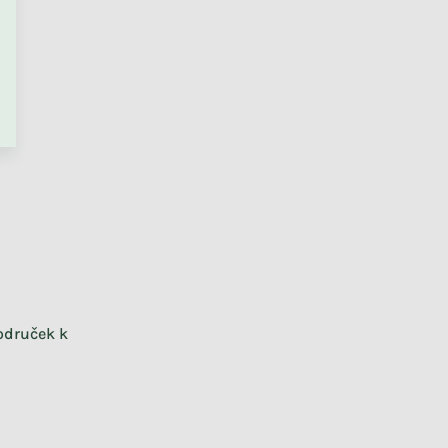
PŘEJÍT DO KOŠÍKU
odruček k