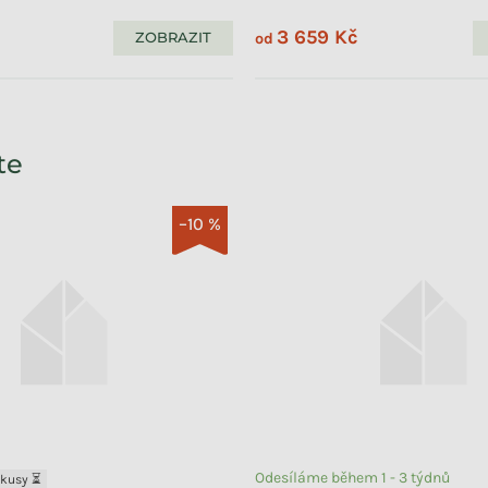
3 659 Kč
ZOBRAZIT
od
te
–10 %
Odesíláme během 1 - 3 týdnů
 kusy ⏳