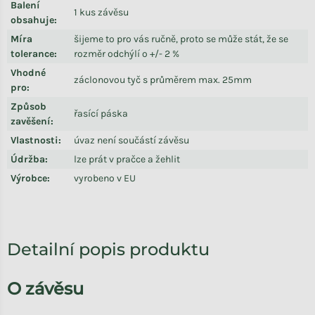
Balení
1 kus závěsu
obsahuje
:
Míra
šijeme to pro vás ručně, proto se může stát, že se
tolerance
:
rozměr odchýlí o +/- 2 %
Vhodné
záclonovou tyč s průměrem max. 25mm
pro
:
Způsob
řasící páska
zavěšení
:
Vlastnosti
:
úvaz není součástí závěsu
Údržba
:
lze prát v pračce a žehlit
Výrobce
:
vyrobeno v EU
Detailní popis produktu
O závěsu