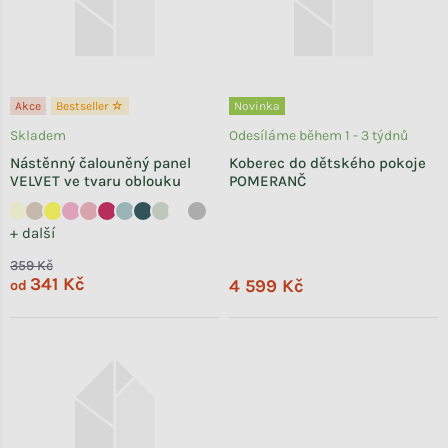
Akce
Bestseller ☆
Novinka
Skladem
Odesíláme během 1 - 3 týdnů
Nástěnný čalouněný panel
Koberec do dětského pokoje
VELVET ve tvaru oblouku
POMERANČ
+ další
359 Kč
341 Kč
4 599 Kč
od