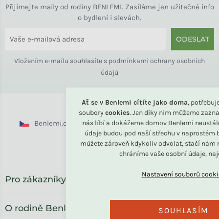
Přijímejte maily od rodiny BENLEMI. Zasíláme jen užitečné info
o bydlení i slevách.
ODESLAT
Vložením e-mailu souhlasíte s
podmínkami ochrany osobních
údajů
Ať se v Benlemi cítíte jako doma
, potřebu
soubory
cookies
. Jen díky nim můžeme zazna
Benlemi.cz
nás líbí a dokážeme domov Benlemi neustál
Benlemi.sk
Benlemi.com
údaje budou pod naší střechu v naprostém b
můžete zároveň kdykoliv odvolat, stačí nám n
Benlemi.ro
chráníme vaše osobní údaje, na
Pro zákazníky
O rodině Benlemi
SOUHLASÍM