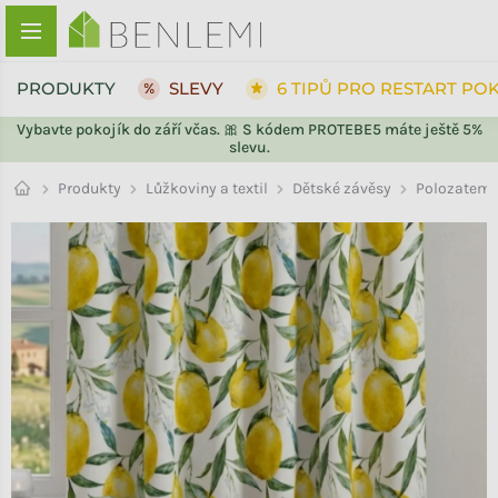
Přejít na obsah
PRODUKTY
SLEVY
6 TIPŮ PRO RESTART PO
Vybavte pokojík do září včas. 🎀 S kódem PROTEBE5 máte ještě 5%
slevu.
ZPĚT DO OBCHODU
ZPĚT DO OBCHODU
Dětské závěsy
Produkty
Lůžkoviny a textil
Polozatemň