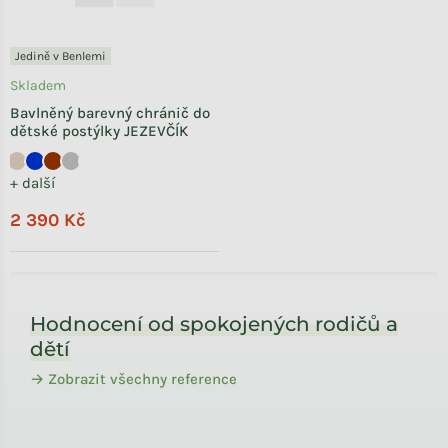
Jedině v Benlemi
Skladem
Bavlněný barevný chránič do
dětské postýlky JEZEVČÍK
+ další
2 390 Kč
Zápatí
Hodnocení od spokojených rodičů a
dětí
→ Zobrazit všechny reference