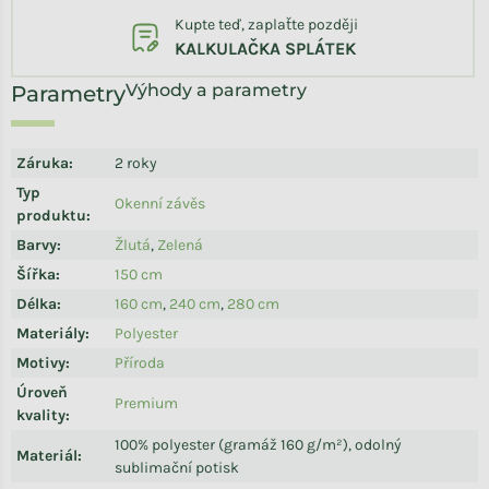
Kupte teď, zaplaťte později
KALKULAČKA SPLÁTEK
Výhody a parametry
Záruka
:
2 roky
Typ
Okenní závěs
produktu
:
Barvy
:
Žlutá
,
Zelená
Šířka
:
150 cm
Délka
:
160 cm
,
240 cm
,
280 cm
Materiály
:
Polyester
Motivy
:
Příroda
Úroveň
Premium
kvality
:
100% polyester (gramáž 160 g/m²), odolný
Materiál
:
sublimační potisk