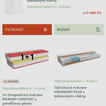
kokosovými vlákny
Odesíláme během 2 - 4 týdnů
5 990 Kč
od
FILTROVAT
Výpis produktů
Odesíláme během 2 - 4 týdnů
1+1 ZDARMA
Taštičková matrace
Odesíláme během 2 - 4 týdnů
ERGONOMY PLUS s
1+1 Ortopedická matrace
kokosovými vlákny
MEMORY COMFORT s
paměťovou pěnou