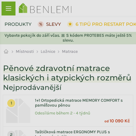
Přejít na obsah
PRODUKTY
SLEVY
6 TIPŮ PRO RESTART PO
Vybavte pokojík do září včas. 🎀 S kódem PROTEBE5 máte ještě 5%
slevu.
Ložnice
Místnosti
Matrace
Pěnové zdravotní matrace
klasických i atypických rozměrů
Nejprodávanější
1+1 Ortopedická matrace MEMORY COMFORT s
paměťovou pěnou
Odesíláme během 2 - 4 týdnů
10 090 Kč
od
Taštičková matrace ERGONOMY PLUS s