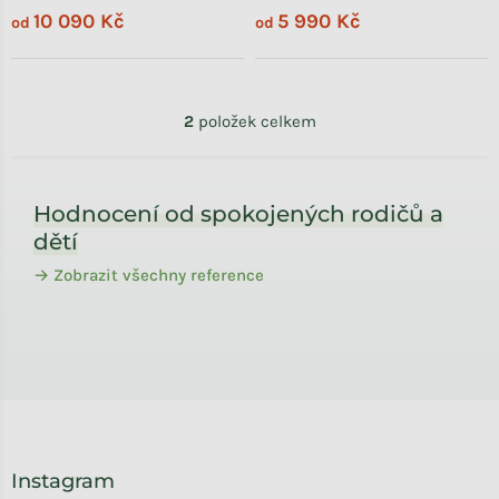
10 090 Kč
5 990 Kč
od
od
Ovládací prvky výpisu
2
položek celkem
Zápatí
Hodnocení od spokojených rodičů a
dětí
→ Zobrazit všechny reference
Instagram