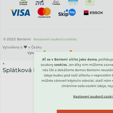
Benlemi
Vytvořili
Benlemi &
Shoptet
Ať se v Benlemi cítíte jako doma
, potřebu
×
soubory
cookies
. Jen díky nim můžeme zazna
Splátková kalkulačka ESSOX
nás líbí a dokážeme domov Benlemi neustál
údaje budou pod naší střechu v naprostém b
můžete zároveň kdykoliv odvolat, stačí nám n
chráníme vaše osobní údaje, na