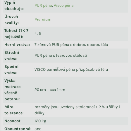
Výplň
PUR pěna
,
Visco pěna
obsahuje
:
Úroveň
Premium
kvality
:
Tuhost (1 < 7
4, 5
nejtužší)
:
Horní vrstva
:
7 zónová PUR pěna s dobrou oporou těla
Střední
PUR pěna s tvarovou stálostí
vrstva
:
Spodní
VISCO paměťová pěna přizpůsobivá tělu
vrstva
:
Výška
matrace
20 cm + cca 1 cm
včetně
potahu
:
Míra
rozměry jsou uvedeny s tolerancí ± 2 % u šířky i
tolerance
:
délky
Nosnost
:
120 kg
Oboustranná
:
ano