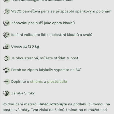
VISCO p
aměťová pěna se přizpůsobí spánkovým polohám
Zónování poslouží jako opora kloubů
Ideální volba pro lidi s bolestmi kloubů a svalů
Unese až 120 kg
Je oboustranná, můžete střídat tuhosti
Potah se zipem kdykoliv vyperete na 60°
Doplníte o
chránič
a
prostěradlo
Záruka 3 roky
Po doručení matraci
ihned rozrolujte
na podlahu či rovnou na
postelové rošty. Tvar získá do 5 dnů. Usínat na ni můžete od