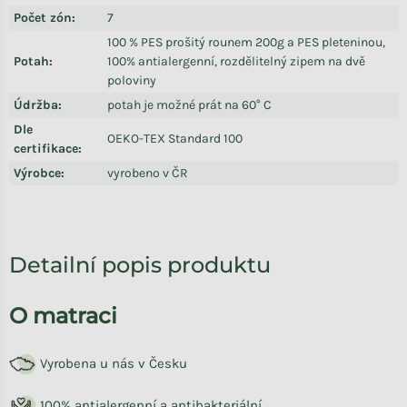
Počet zón
:
7
100 % PES prošitý rounem 200g a PES pleteninou,
Potah
:
100% antialergenní, rozdělitelný zipem na dvě
poloviny
Údržba
:
potah je možné prát na 60° C
Dle
OEKO-TEX Standard 100
certifikace
:
Výrobce
:
vyrobeno v ČR
Detailní popis produktu
O matraci
Vyrobena u nás v Česku
100% antialergenní a antibakteriální