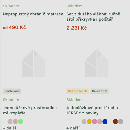
Skladem
Skladem
Nepropustný chránič matrace
Set z dutého vlákna: ručně
šitá přikrývka i polštář
490 Kč
2 291 Kč
od
Benlemi®
Bestseller ☆
Benlemi®
Skladem
Skladem
Jednolůžkové prostěradlo z
Jednolůžkové prostěradlo
mikroplyše
JERSEY z bavlny
+ další
+ další