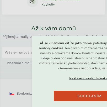
Kdykoliv
Až k vám domů
Přijímejte maily od rodiny BENLEMI. Zasíláme jen užitečné info
o bydlení i slevách.
Ať se v Benlemi cítíte jako doma
, potřebu
soubory
cookies
. Jen díky nim můžeme zazna
ODESLAT
nás líbí a dokážeme domov Benlemi neustál
údaje budou pod naší střechu v naprostém b
Vložením e-mailu souhlasíte s
podmínkami ochrany osobních
můžete zároveň kdykoliv odvolat, stačí nám n
chráníme vaše osobní údaje, na
údajů
Benlemi.cz
Benlemi.sk
Benlemi.com
SOUHLASÍM
Benlemi.ro