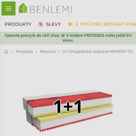
Přejít na obsah
PRODUKTY
SLEVY
6 TIPŮ PRO RESTART PO
Vybavte pokojík do září včas. 🎀 S kódem PROTEBE5 máte ještě 5%
slevu.
ZPĚT DO OBCHODU
ZPĚT DO OBCHODU
Matrace
Produkty
1+1 Ortopedická matrace MEMORY CO