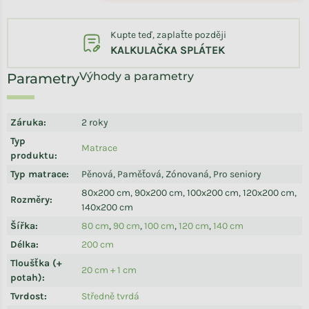
Kupte teď, zaplaťte později
KALKULAČKA SPLÁTEK
Výhody a parametry
Záruka
:
2 roky
Typ
Matrace
produktu
:
Typ matrace
:
Pěnová, Paměťová, Zónovaná, Pro seniory
80x200 cm, 90x200 cm, 100x200 cm, 120x200 cm,
Rozměry
:
140x200 cm
Šířka
:
80 cm
,
90 cm
,
100 cm
,
120 cm
,
140 cm
Délka
:
200 cm
Tloušťka (+
20 cm + 1 cm
potah)
:
Tvrdost
:
Středně tvrdá