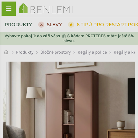
Přejít na obsah
PRODUKTY
SLEVY
6 TIPŮ PRO RESTART PO
Vybavte pokojík do září včas. 🎀 S kódem PROTEBE5 máte ještě 5%
slevu.
ZPĚT DO OBCHODU
ZPĚT DO OBCHODU
Regály a kn
Produkty
Úložné prostory
Regály a police