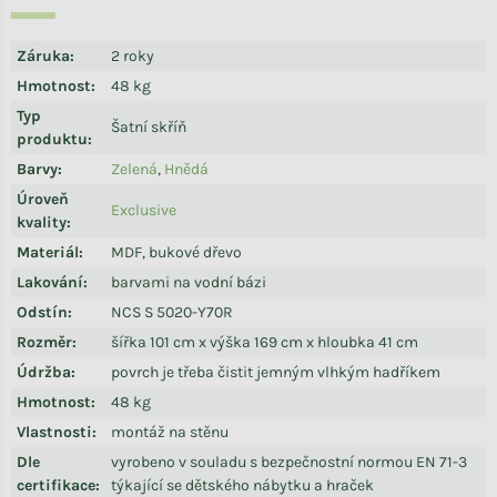
Záruka
:
2 roky
Hmotnost
:
48 kg
Typ
Šatní skříň
produktu
:
Barvy
:
Zelená
,
Hnědá
Úroveň
Exclusive
kvality
:
Materiál
:
MDF, bukové dřevo
Lakování
:
barvami na vodní bázi
Odstín
:
NCS S 5020-Y70R
Rozměr
:
šířka 101 cm x výška 169 cm x hloubka 41 cm
Údržba
:
povrch je třeba čistit jemným vlhkým hadříkem
Hmotnost
:
48 kg
Vlastnosti
:
montáž na stěnu
Dle
vyrobeno v souladu s bezpečnostní normou EN 71-3
certifikace
:
týkající se dětského nábytku a hraček