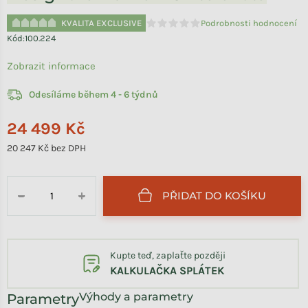
KVALITA EXCLUSIVE
Podrobnosti hodnocení
Průměrné hodnocení produktu je 
Kód:
100.224
Zobrazit informace
Odesíláme během 4 - 6 týdnů
24 499 Kč
20 247 Kč bez DPH
Měrná cena:
PŘIDAT DO KOŠÍKU
−
+
Kupte teď, zaplaťte později
KALKULAČKA SPLÁTEK
Výhody a parametry