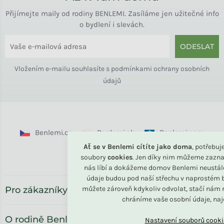
Přijímejte maily od rodiny BENLEMI. Zasíláme jen užitečné info
o bydlení i slevách.
ODESLAT
Vložením e-mailu souhlasíte s
podmínkami ochrany osobních
údajů
Benlemi.cz
Benlemi.sk
Benlemi.com
Ať se v Benlemi cítíte jako doma
, potřebu
Benlemi.ro
soubory
cookies
. Jen díky nim můžeme zazna
nás líbí a dokážeme domov Benlemi neustál
údaje budou pod naší střechu v naprostém b
Pro zákazníky
můžete zároveň kdykoliv odvolat, stačí nám n
chráníme vaše osobní údaje, na
O rodině Benlemi