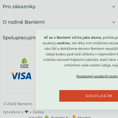
Pro zákazníky
O rodině Benlemi
Spolupracujme
Ať se v Benlemi cítíte jako doma
, potřebu
soubory
cookies
. Jen díky nim můžeme zazna
nás líbí a dokážeme domov Benlemi neustál
údaje budou pod naší střechu v naprostém b
můžete zároveň kdykoliv odvolat, stačí nám n
chráníme vaše osobní údaje, na
SOUHLASÍM
Benlemi
Vytvořili
Benlemi &
Shoptet