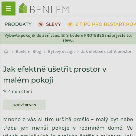
Přejít na obsah
PRODUKTY
SLEVY
6 TIPŮ PRO RESTART PO
Vybavte pokojík do září včas. 🎀 S kódem PROTEBE5 máte ještě 5%
slevu.
Bytový design
Benlemi Blog
Jak efektně ušetřit prostor 
Jak efektně ušetřit prostor v
malém pokoji
✎ 4 min čtení
Mnoho z vás si tím určitě prošlo – malý byt nebo
třeba jen menší pokoje v rodinném domě. Ve