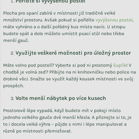
Pořiďte si vyvýšenou postel
Plocha pro spaní zabírá v místnosti již tradičně velké
množství prostoru. Avšak pokud si pořídíte
vyvýšenou postel
,
máte vyhráno a o další pořádný kus místa navíc. U stropu
budete spát a dole můžete umístit psací stůl nebo třeba
menší gauč.
Využijte veškeré možnosti pro úložný prostor
Máte volno pod postelí? Vyberte si pod ni prostorný
šuplík
! V
chodbě je volná zeď? Přibijte na ni knihovničku nebo police na
drobné věci. Snažte se využít každý kousek místnosti ve svůj
prospěch.
Volte menší nábytek po více kusech
Prostorově lépe vypadá, když budete mít v pokoji místo
jednoho velkého gauče dvě menší křesla. A přiznejte si to, je
to i docela velká výhra – půjde s nimi i lépe manipulovat a
různě po místnosti přemisťovat.