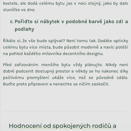
kostele, ale dodá celému bytu jas v noci stejný, jako by dalo
sluníčko ve dne.
Pořiďte si nábytek v podobné barvě jako zdi a
podlahy
Říkáte si, že vše bude splývat? Není tomu tak. Dodáte opticky
celému bytu více místa, bude působit moderně a navíc potěší
na pohled každého milovníka decentního designu.
Před zařizováním menšího bytu vždy plánujte. Nikdy není
dobré podcenit dostupný prostor a někdy se ho nakonec díky
pečlivému promyšlení ukáže více, než se původně zdálo.
Buďte proto připraveni a nenechte se ničím zaskočit.
Zápatí
Hodnocení od spokojených rodičů a