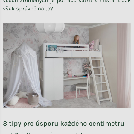
všech zmíněných je potřeba šetřit s místem. Jak
však správně na to?
3 tipy pro úsporu každého centimetru