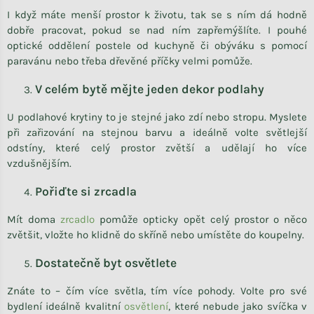
I když máte menší prostor k životu, tak se s ním dá hodně
dobře pracovat, pokud se nad ním zapřemýšlíte. I pouhé
optické oddělení postele od kuchyně či obýváku s pomocí
paravánu nebo třeba dřevěné příčky velmi pomůže.
V celém bytě mějte jeden dekor podlahy
U podlahové krytiny to je stejné jako zdí nebo stropu. Myslete
při zařizování na stejnou barvu a ideálně volte světlejší
odstíny, které celý prostor zvětší a udělají ho více
vzdušnějším.
Pořiďte si zrcadla
Mít doma
zrcadlo
pomůže opticky opět celý prostor o něco
zvětšit, vložte ho klidně do skříně nebo umístěte do koupelny.
Dostatečně byt osvětlete
Znáte to – čím více světla, tím více pohody. Volte pro své
bydlení ideálně kvalitní
osvětlení
, které nebude jako svíčka v