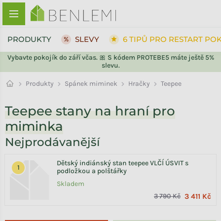
Přejít na obsah
PRODUKTY
SLEVY
6 TIPŮ PRO RESTART PO
Vybavte pokojík do září včas. 🎀 S kódem PROTEBE5 máte ještě 5%
slevu.
ZPĚT DO OBCHODU
Hračky
Produkty
Spánek miminek
Teepee
Teepee stany na hraní pro
miminka
Nejprodávanější
Dětský indiánský stan teepee VLČÍ ÚSVIT s
podložkou a polštářky
Skladem
3 790 Kč
3 411 Kč