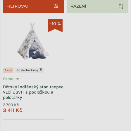
FILTROVAT
Výpis produktů
–10 %
Akce
Poslední kusy ⏳
Skladem
Dětský indiánský stan teepee
VLČÍ ÚSVIT s podložkou a
polštářky
3 790 Kč
3 411 Kč