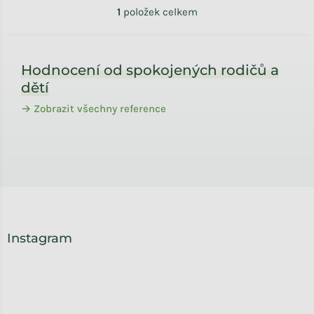
Ovládací prvky výpisu
1
položek celkem
Zápatí
Hodnocení od spokojených rodičů a
dětí
→ Zobrazit všechny reference
Instagram