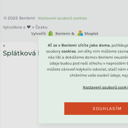
Benlemi
Vytvořili
Benlemi &
Shoptet
Ať se v Benlemi cítíte jako doma
, potřebu
×
soubory
cookies
. Jen díky nim můžeme zazna
Splátková kalkulačka ESSOX
nás líbí a dokážeme domov Benlemi neustál
údaje budou pod naší střechu v naprostém b
můžete zároveň kdykoliv odvolat, stačí nám n
chráníme vaše osobní údaje, na
SOUHLASÍM