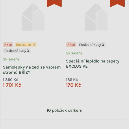
Akce
Bestseller ☆
Akce
Poslední kusy ⏳
Poslední kusy ⏳
Skladem
Skladem
Speciální lepidlo na tapety
EXCLUSIVE
Samolepky na zeď se vzorem
stromů BŘÍZY
1 890 Kč
189 Kč
1 701 Kč
170 Kč
Ovládací prvky výpisu
10
položek celkem
Zápatí