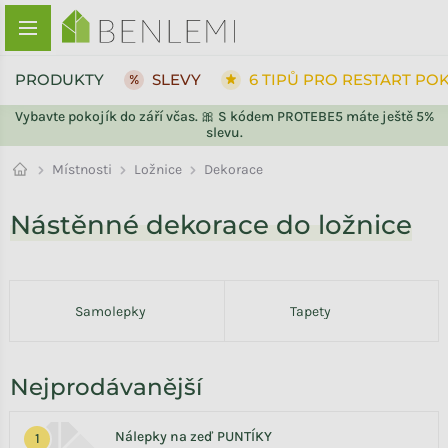
Přejít na obsah
PRODUKTY
SLEVY
6 TIPŮ PRO RESTART PO
Vybavte pokojík do září včas. 🎀 S kódem PROTEBE5 máte ještě 5%
slevu.
ZPĚT DO OBCHODU
Ložnice
Místnosti
Dekorace
Nástěnné dekorace do ložnice
Samolepky
Tapety
Nejprodávanější
Nálepky na zeď PUNTÍKY