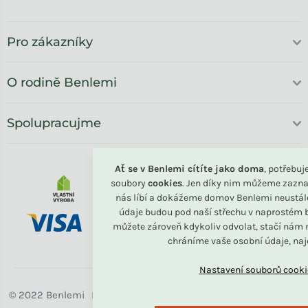
Pro zákazníky
O rodině Benlemi
Spolupracujme
Ať se v Benlemi cítíte jako doma
, potřebu
soubory
cookies
. Jen díky nim můžeme zazna
nás líbí a dokážeme domov Benlemi neustál
údaje budou pod naší střechu v naprostém b
můžete zároveň kdykoliv odvolat, stačí nám n
chráníme vaše osobní údaje, na
Benlemi