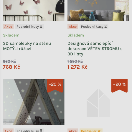
Akce
Poslední kusy ⏳
Akce
Poslední kusy ⏳
Skladem
Skladem
3D samolepky na stěnu
Designová samolepící
MOTÝLI růžoví
dekorace VĚTEV STROMU s
3D listy
960 Kč
1 590 Kč
768 Kč
1 272 Kč
–20 %
–20 %
Akce
Poslední kusy ⏳
Akce
Bestseller ☆