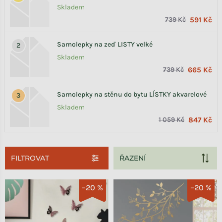
Skladem
739 Kč
591 Kč
Samolepky na zeď LISTY velké
Skladem
739 Kč
665 Kč
Samolepky na stěnu do bytu LÍSTKY akvarelové
Skladem
1 059 Kč
847 Kč
FILTROVAT
Výpis produktů
–20 %
–20 %