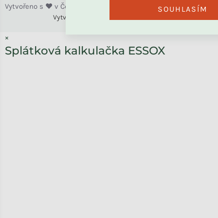
SOUHLASÍM
Vytvořili
Benlemi &
Shoptet
×
Splátková kalkulačka ESSOX