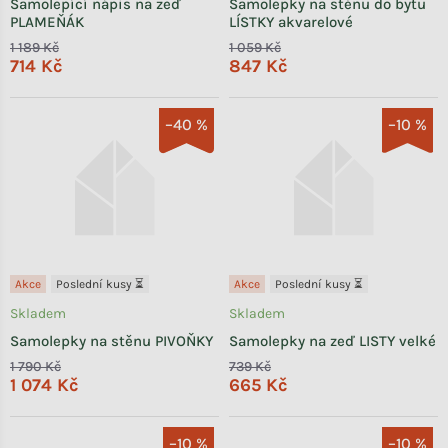
Samolepící nápis na zeď
Samolepky na stěnu do bytu
PLAMEŇÁK
LÍSTKY akvarelové
1 189 Kč
1 059 Kč
714 Kč
847 Kč
–40 %
–10 %
Akce
Poslední kusy ⏳
Akce
Poslední kusy ⏳
Skladem
Skladem
Samolepky na stěnu PIVOŇKY
Samolepky na zeď LISTY velké
1 790 Kč
739 Kč
1 074 Kč
665 Kč
–10 %
–10 %