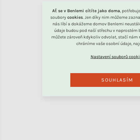
Ať se v Benlemi cítíte jako doma
, potřebu
soubory
cookies
. Jen díky nim můžeme zazna
nás líbí a dokážeme domov Benlemi neustál
údaje budou pod naší střechu v naprostém b
můžete zároveň kdykoliv odvolat, stačí nám n
chráníme vaše osobní údaje, na
SOUHLASÍM