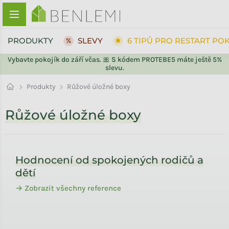
Přejít na obsah
PRODUKTY
SLEVY
6 TIPŮ PRO RESTART PO
Vybavte pokojík do září včas. 🎀 S kódem PROTEBE5 máte ještě 5%
slevu.
Produkty
Růžové úložné boxy
Růžové úložné boxy
Zápatí
Hodnocení od spokojených rodičů a
dětí
→ Zobrazit všechny reference