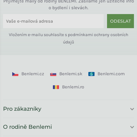
Přijímejte maily od rodiny BENLEMI. Zasíláme jen užitečné info
o bydlení i slevách.
ODESLAT
Vložením e-mailu souhlasíte s
podmínkami ochrany osobních
údajů
Benlemi.cz
Benlemi.sk
Benlemi.com
Benlemi.ro
Pro zákazníky
O rodině Benlemi