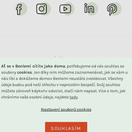
Chcete poradit s výběrem nebo sledovat svou 
Ať se v Benlemi cítíte jako doma
, potřebujeme od vás souhlas se
Společně to vyřešíme!
soubory
cookies
. Jen díky nim můžeme zaznamenávat, jak se vám u
nás líbí a dokážeme domov Benlemi neustále zvelebovat. Všechny
údaje budou pod naší střechu v naprostém bezpečí. Svůj souhlas
+420 739 787 164
+420 734 122 
můžete zároveň kdykoliv odvolat, stačí nám napsat. Více o tom, jak
Po - Pá 8:30 - 16:00
Pro reklamaci
chráníme vaše osobní údaje, najdete
tady
.
SOUHLASÍM