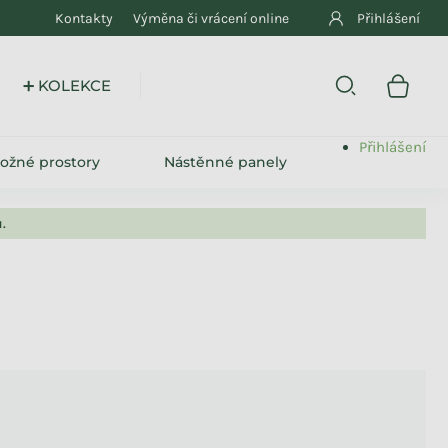
Kontakty
Výměna či vrácení online
Přihlášení
➕ KOLEKCE
Přihlášení
ložné prostory
Nástěnné panely
.