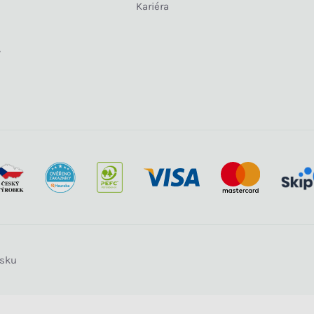
Kariéra
y