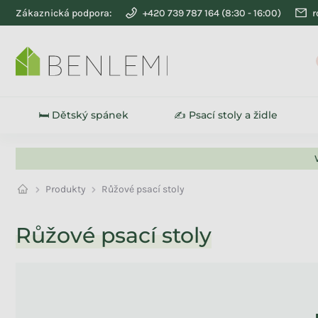
Přejít na obsah
Zákaznická podpora:
+420 739 787 164
r
🛏️ Dětský spánek
✍️ Psací stoly a židle
Produkty
Růžové psací stoly
Růžové psací stoly
Na skladě
0
Akce
0