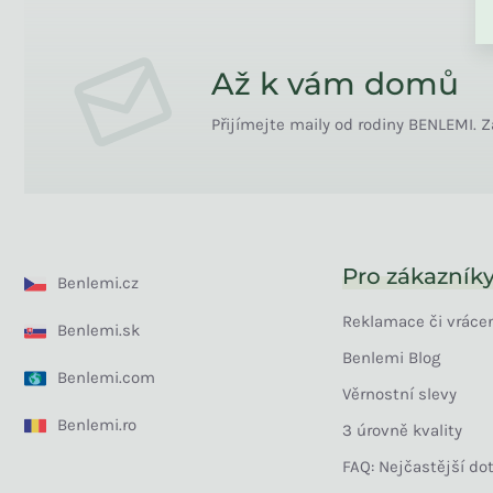
Až k vám domů
Přijímejte maily od rodiny BENLEMI. Z
Pro zákazník
Benlemi.cz
Reklamace či vráce
Benlemi.sk
Benlemi Blog
Benlemi.com
Věrnostní slevy
Benlemi.ro
3 úrovně kvality
FAQ: Nejčastější do