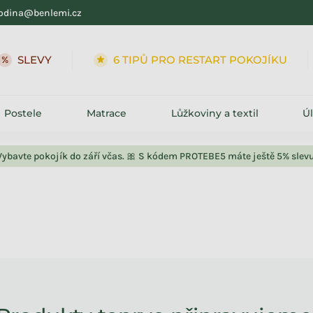
odina@benlemi.cz
SLEVY
6 TIPŮ PRO RESTART POKOJÍKU
Postele
Matrace
Lůžkoviny a textil
Ú
Vybavte pokojík do září včas. 🎀 S kódem PROTEBE5 máte ještě 5% slevu