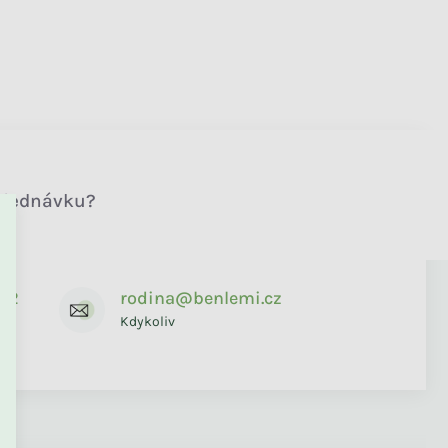
objednávku?
672
rodina@benlemi.cz
Kdykoliv