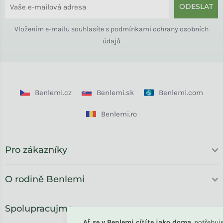
ODESLAT
Vložením e-mailu souhlasíte s
podmínkami ochrany osobních
údajů
Benlemi.cz
Benlemi.sk
Benlemi.com
Benlemi.ro
Pro zákazníky
O rodině Benlemi
Spolupracujme
Ať se v Benlemi cítíte jako doma
, potřebu