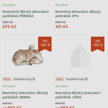
Skladem
Skladem
Roztomilý dětský dekorační
Bavlněný dekorační dětský
polštářek PŘÍRODA
polštářek RYS
390 Kč
390 Kč
273 Kč
351 Kč
od
od
–30 %
–30 %
Akce
Poslední kusy ⏳
Akce
Poslední kusy ⏳
Skladem
Skladem
Bavlněný dekorační dětský
Bavlněný dětský dekorační
polštářek SRNKA
polštářek LIŠKA
419 Kč
419 Kč
293 Kč
293 Kč