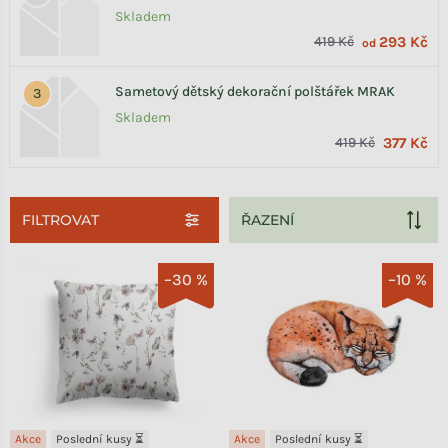
Skladem
419 Kč
293 Kč
od
Sametový dětský dekorační polštářek MRAK
Skladem
419 Kč
377 Kč
FILTROVAT
Výpis produktů
–30 %
–10 %
Akce
Poslední kusy ⏳
Akce
Poslední kusy ⏳