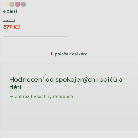
+ další
419 Kč
377 Kč
Ovládací prvky výpisu
11
položek celkem
Zápatí
Hodnocení od spokojených rodičů a
dětí
→ Zobrazit všechny reference