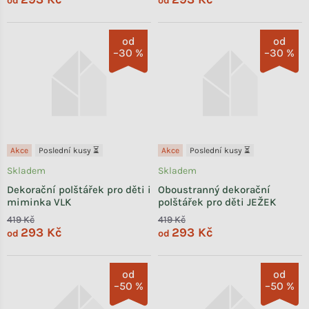
od
od
od
od
–30 %
–30 %
Akce
Poslední kusy ⏳
Akce
Poslední kusy ⏳
Skladem
Skladem
Dekorační polštářek pro děti i
Oboustranný dekorační
miminka VLK
polštářek pro děti JEŽEK
419 Kč
419 Kč
293 Kč
293 Kč
od
od
od
od
–50 %
–50 %