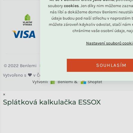
soubory
cookies
. Jen díky nim můžeme zazna
nás líbí a dokážeme domov Benlemi neustál
údaje budou pod naší střechu v naprostém b
můžete zároveň kdykoliv odvolat, stačí nám n
chráníme vaše osobní údaje, na
SOUHLASÍM
Benlemi
Vytvořili
Benlemi &
Shoptet
×
Splátková kalkulačka ESSOX