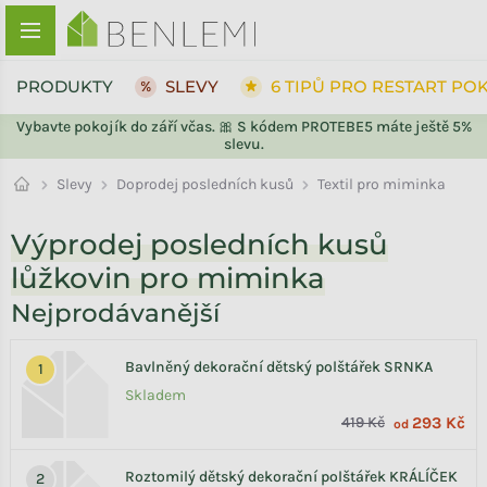
Přejít na obsah
PRODUKTY
SLEVY
6 TIPŮ PRO RESTART PO
Vybavte pokojík do září včas. 🎀 S kódem PROTEBE5 máte ještě 5%
slevu.
ZPĚT DO OBCHODU
Doprodej posledních kusů
Slevy
Textil pro miminka
Výprodej posledních kusů
lůžkovin pro miminka
Nejprodávanější
Bavlněný dekorační dětský polštářek SRNKA
Skladem
419 Kč
293 Kč
od
Roztomilý dětský dekorační polštářek KRÁLÍČEK