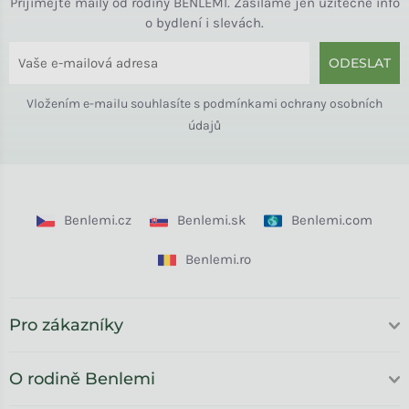
Přijímejte maily od rodiny BENLEMI. Zasíláme jen užitečné info
o bydlení i slevách.
ODESLAT
Vložením e-mailu souhlasíte s
podmínkami ochrany osobních
údajů
Benlemi.cz
Benlemi.sk
Benlemi.com
Benlemi.ro
Pro zákazníky
O rodině Benlemi