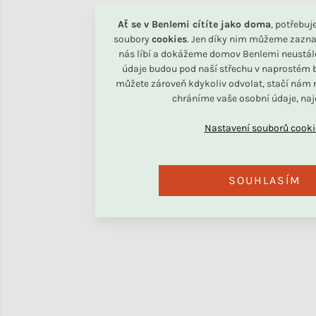
Ať se v Benlemi cítíte jako doma
, potřebu
soubory
cookies
. Jen díky nim můžeme zazna
nás líbí a dokážeme domov Benlemi neustál
údaje budou pod naší střechu v naprostém b
můžete zároveň kdykoliv odvolat, stačí nám n
chráníme vaše osobní údaje, na
SOUHLASÍM