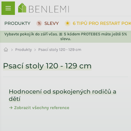
Přejít na obsah
PRODUKTY
SLEVY
6 TIPŮ PRO RESTART PO
Vybavte pokojík do září včas. 🎀 S kódem PROTEBE5 máte ještě 5%
slevu.
Produkty
Psací stoly 120 - 129 cm
Psací stoly 120 - 129 cm
Zápatí
Hodnocení od spokojených rodičů a
dětí
→ Zobrazit všechny reference