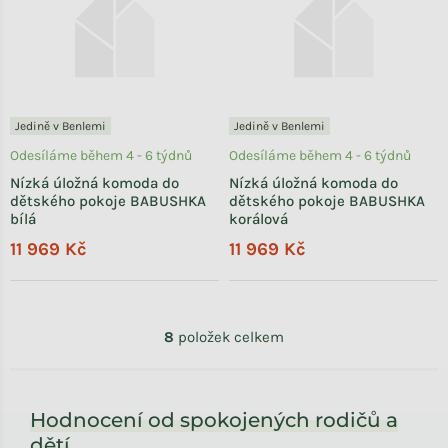
Jedině v Benlemi
Jedině v Benlemi
Odesíláme během 4 - 6 týdnů
Odesíláme během 4 - 6 týdnů
Nízká úložná komoda do
Nízká úložná komoda do
dětského pokoje BABUSHKA
dětského pokoje BABUSHKA
bílá
korálová
11 969 Kč
11 969 Kč
Ovládací prvky výpisu
8
položek celkem
Zápatí
Hodnocení od spokojených rodičů a
dětí