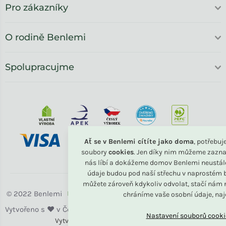
Pro zákazníky
O rodině Benlemi
Spolupracujme
Ať se v Benlemi cítíte jako doma
, potřebu
soubory
cookies
. Jen díky nim můžeme zazna
nás líbí a dokážeme domov Benlemi neustál
údaje budou pod naší střechu v naprostém b
můžete zároveň kdykoliv odvolat, stačí nám n
Benlemi
chráníme vaše osobní údaje, na
Vytvořili
Benlemi &
Shoptet