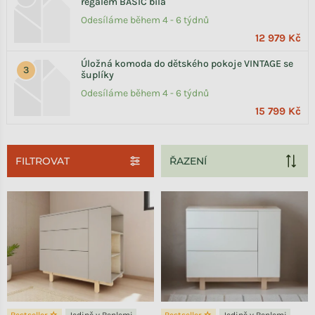
regálem BASIC bílá
Odesíláme během 4 - 6 týdnů
12 979 Kč
Úložná komoda do dětského pokoje VINTAGE se
šuplíky
Odesíláme během 4 - 6 týdnů
15 799 Kč
FILTROVAT
Výpis produktů
Bestseller ☆
Jedině v Benlemi
Bestseller ☆
Jedině v Benlemi