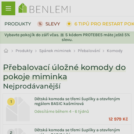
Přejít na obsah
PRODUKTY
SLEVY
6 TIPŮ PRO RESTART PO
Vybavte pokojík do září včas. 🎀 S kódem PROTEBE5 máte ještě 5%
slevu.
ZPĚT DO OBCHODU
Přebalování
Produkty
Spánek miminek
Komody
Přebalovací úložné komody do
pokoje miminka
Nejprodávanější
Dětská komoda se třemi šuplíky a otevřeným
regálem BASIC kašmírová
Odesíláme během 4 - 6 týdnů
12 979 Kč
Dětská komoda se třemi šuplíky a otevřeným