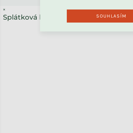
×
SOUHLASÍM
Splátková kalkulačka ESSOX