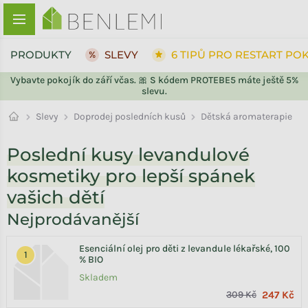
Přejít na obsah
PRODUKTY
SLEVY
6 TIPŮ PRO RESTART PO
Vybavte pokojík do září včas. 🎀 S kódem PROTEBE5 máte ještě 5%
slevu.
ZPĚT DO OBCHODU
Doprodej posledních kusů
Slevy
Dětská aromaterapie
Poslední kusy levandulové
kosmetiky pro lepší spánek
vašich dětí
Nejprodávanější
Esenciální olej pro děti z levandule lékařské, 100
% BIO
Skladem
309 Kč
247 Kč