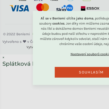
Ať se v Benlemi cítíte jako doma
, potřebu
soubory
cookies
. Jen díky nim můžeme zazna
nás líbí a dokážeme domov Benlemi neustál
údaje budou pod naší střechu v naprostém b
Benlemi
můžete zároveň kdykoliv odvolat, stačí nám n
chráníme vaše osobní údaje, na
Vytvořili
Benlemi &
Shoptet
×
Splátková kalkulačka ESSOX
SOUHLASÍM