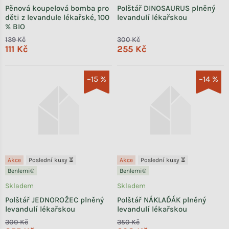
Pěnová koupelová bomba pro
Polštář DINOSAURUS plněný
děti z levandule lékařské, 100
levandulí lékařskou
% BIO
139 Kč
300 Kč
111 Kč
255 Kč
–15 %
–14 %
Akce
Poslední kusy ⏳
Akce
Poslední kusy ⏳
Benlemi®
Benlemi®
Skladem
Skladem
Polštář JEDNOROŽEC plněný
Polštář NÁKLAĎÁK plněný
levandulí lékařskou
levandulí lékařskou
300 Kč
350 Kč