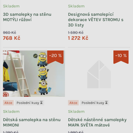
Skladem
Skladem
3D samolepky na stěnu
Designová samolepící
MOTÝLI růžoví
dekorace VĚTEV STROMU s
3D listy
960 Kč
1 590 Kč
768 Kč
1 272 Kč
–20 %
–10 %
Akce
Poslední kusy ⏳
Akce
Poslední kusy ⏳
Skladem
Skladem
Dětská samolepka na stěnu
Dětské nástěnné samolepky
MIMONI
MAPA SVĚTA mátové
1 290 Kč
1 990 Kč