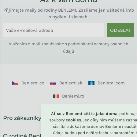
Přijímejte maily od rodiny BENLEMI. Zasíláme jen užitečné info
o bydlení i slevách.
ODESLAT
Vložením e-mailu souhlasíte s
podmínkami ochrany osobních
údajů
Benlemi.cz
Benlemi.sk
Benlemi.com
Benlemi.ro
Ať se v Benlemi cítíte jako doma
, potřebu
Pro zákazníky
soubory
cookies
. Jen díky nim můžeme zazna
nás líbí a dokážeme domov Benlemi neustál
údaje budou pod naší střechu v naprostém b
O rodině Benlemi