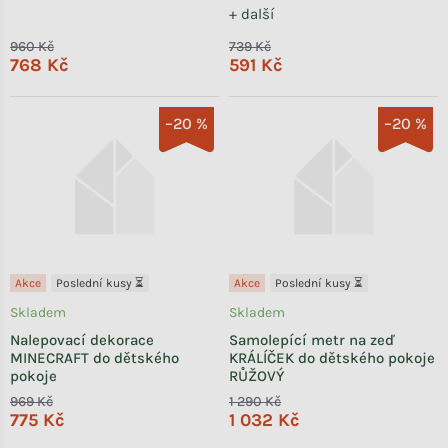
+ další
960 Kč
739 Kč
768 Kč
591 Kč
–20 %
–20 %
Akce
Poslední kusy ⏳
Akce
Poslední kusy ⏳
Skladem
Skladem
Nalepovací dekorace
Samolepící metr na zeď
MINECRAFT do dětského
KRÁLÍČEK do dětského pokoje
pokoje
RŮŽOVÝ
969 Kč
1 290 Kč
775 Kč
1 032 Kč