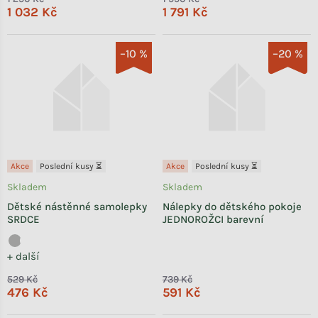
1 032 Kč
1 791 Kč
–10 %
–20 %
Akce
Poslední kusy ⏳
Akce
Poslední kusy ⏳
Skladem
Skladem
Dětské nástěnné samolepky
Nálepky do dětského pokoje
SRDCE
JEDNOROŽCI barevní
+ další
529 Kč
739 Kč
476 Kč
591 Kč