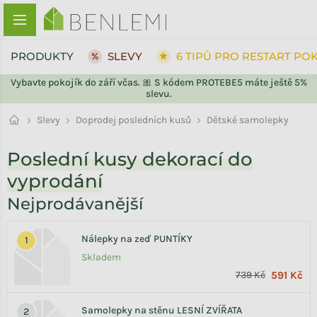
Přejít na obsah
PRODUKTY
SLEVY
6 TIPŮ PRO RESTART PO
Vybavte pokojík do září včas. 🎀 S kódem PROTEBE5 máte ještě 5%
slevu.
ZPĚT DO OBCHODU
Doprodej posledních kusů
Slevy
Dětské samolepky
Poslední kusy dekorací do
vyprodání
Nejprodávanější
Nálepky na zeď PUNTÍKY
Skladem
739 Kč
591 Kč
Samolepky na stěnu LESNÍ ZVÍŘATA