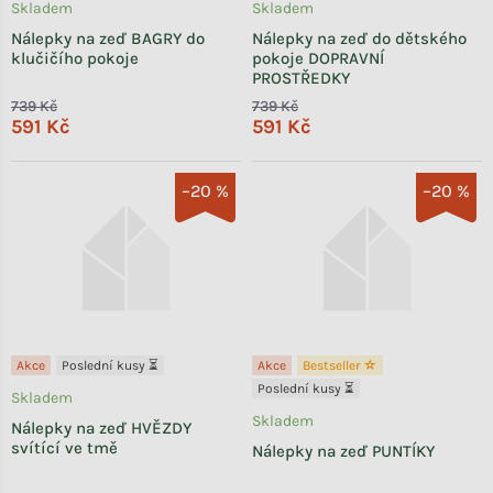
Skladem
Skladem
Nálepky na zeď BAGRY do
Nálepky na zeď do dětského
klučičího pokoje
pokoje DOPRAVNÍ
PROSTŘEDKY
739 Kč
739 Kč
591 Kč
591 Kč
–20 %
–20 %
Akce
Poslední kusy ⏳
Akce
Bestseller ☆
Poslední kusy ⏳
Skladem
Skladem
Nálepky na zeď HVĚZDY
svítící ve tmě
Nálepky na zeď PUNTÍKY