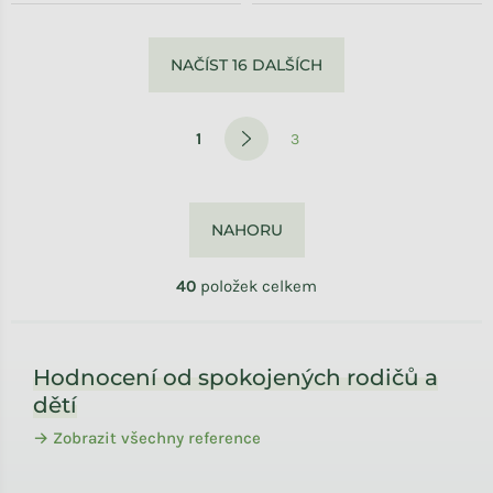
Ovládací prvky výpisu
NAČÍST 16 DALŠÍCH
Stránkování
1
3
NAHORU
40
položek celkem
Zápatí
Hodnocení od spokojených rodičů a
dětí
→ Zobrazit všechny reference