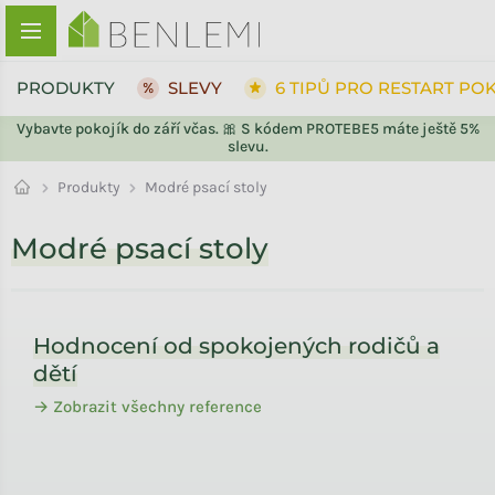
Přejít na obsah
PRODUKTY
SLEVY
6 TIPŮ PRO RESTART PO
Vybavte pokojík do září včas. 🎀 S kódem PROTEBE5 máte ještě 5%
slevu.
Produkty
Modré psací stoly
Modré psací stoly
Zápatí
Hodnocení od spokojených rodičů a
dětí
→ Zobrazit všechny reference