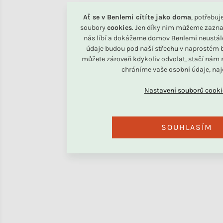
Ať se v Benlemi cítíte jako doma
, potřebu
soubory
cookies
. Jen díky nim můžeme zazna
nás líbí a dokážeme domov Benlemi neustál
údaje budou pod naší střechu v naprostém b
můžete zároveň kdykoliv odvolat, stačí nám n
chráníme vaše osobní údaje, na
SOUHLASÍM