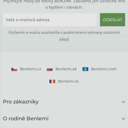
Přijímejte maily od rodiny BENLEMI. Zasíláme jen užitečné info
o bydlení i slevách.
ODESLAT
Vložením e-mailu souhlasíte s
podmínkami ochrany osobních
údajů
Benlemi.cz
Benlemi.sk
Benlemi.com
Benlemi.ro
Pro zákazníky
O rodině Benlemi