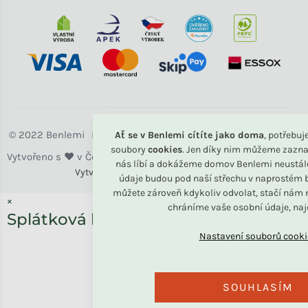
Benlemi
Ať se v Benlemi cítíte jako doma
, potřebu
soubory
cookies
. Jen díky nim můžeme zazna
nás líbí a dokážeme domov Benlemi neustál
Vytvořili
Benlemi &
Shoptet
údaje budou pod naší střechu v naprostém b
můžete zároveň kdykoliv odvolat, stačí nám n
×
chráníme vaše osobní údaje, na
Splátková kalkulačka ESSOX
SOUHLASÍM