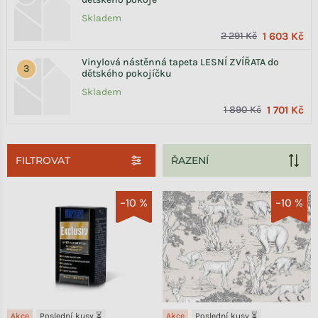
Skladem
2 291 Kč
1 603 Kč
Vinylová nástěnná tapeta LESNÍ ZVÍŘATA do
dětského pokojíčku
Skladem
1 890 Kč
1 701 Kč
FILTROVAT
Výpis produktů
–10 %
–10 %
Akce
Poslední kusy ⏳
Akce
Poslední kusy ⏳