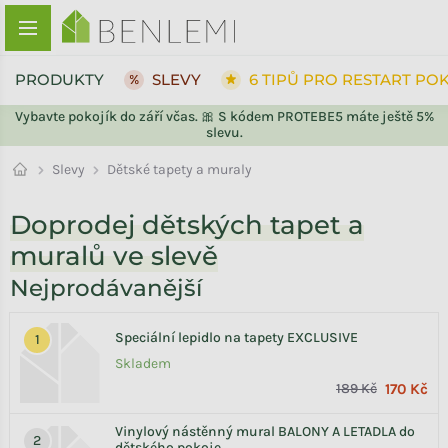
Přejít na obsah
PRODUKTY
SLEVY
6 TIPŮ PRO RESTART PO
Vybavte pokojík do září včas. 🎀 S kódem PROTEBE5 máte ještě 5%
slevu.
ZPĚT DO OBCHODU
Slevy
Dětské tapety a muraly
Doprodej dětských tapet a
muralů ve slevě
Nejprodávanější
Speciální lepidlo na tapety EXCLUSIVE
Skladem
189 Kč
170 Kč
Vinylový nástěnný mural BALONY A LETADLA do
dětského pokoje