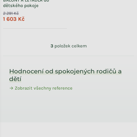
dětského pokoje
2 291 Kč
1 603 Kč
Ovládací prvky výpisu
3
položek celkem
Zápatí
Hodnocení od spokojených rodičů a
dětí
→ Zobrazit všechny reference