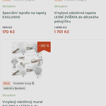
Skladem
Skladem
Speciální lepidlo na tapety
Vinylová nástěnná tapeta
EXCLUSIVE
LESNÍ ZVÍŘATA do dětského
pokojíčku
189 Kč
1 890 Kč
170 Kč
1 701 Kč
–30 %
Akce
Poslední kusy ⏳
Jedině v Benlemi
Skladem
Vinylový nástěnný mural
BALONY A LETADLA do