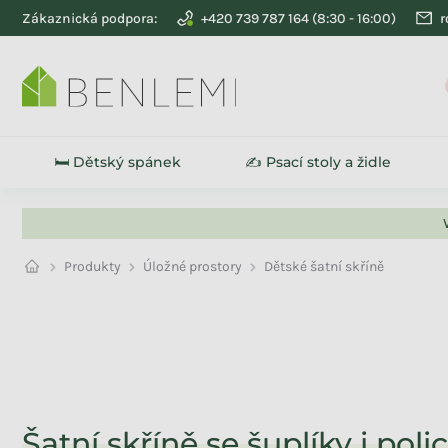
Přejít na obsah
Zákaznická podpora:
+420 739 787 164
r
🛏️ Dětský spánek
✍️ Psací stoly a židle
Produkty
Úložné prostory
Dětské šatní skříně
Na skladě
2
Akce
1
Šatní skříně se šuplíky i pol