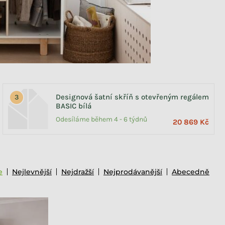
Designová šatní skříň s otevřeným regálem
BASIC bílá
Odesíláme během 4 - 6 týdnů
20 869 Kč
e
Nejlevnější
Nejdražší
Nejprodávanější
Abecedně