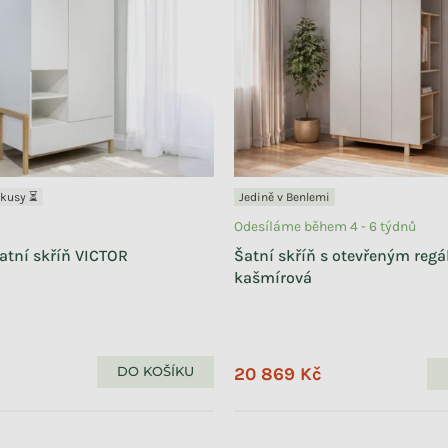
 kusy ⏳
Jedině v Benlemi
Odesíláme během 4 - 6 týdnů
šatní skříň VICTOR
Šatní skříň s otevřeným reg
kašmírová
20 869 Kč
DO KOŠÍKU