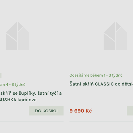
Odesíláme během 1 - 3 týdnů
Šatní skříň CLASSIC do děts
m 4 - 6 týdnů
skříň se šuplíky, šatní tyčí a
BUSHKA korálová
9 690 Kč
DO KOŠÍKU