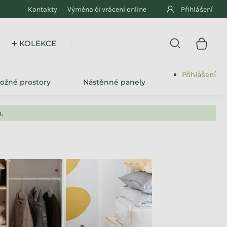
Kontakty
Výměna či vrácení online
Přihlášení
➕ KOLEKCE
Přihlášení
ložné prostory
Nástěnné panely
.