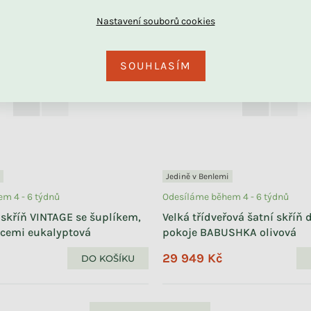
DU
SOUHLASÍM
Jedině v Benlemi
m 4 - 6 týdnů
Odesíláme během 4 - 6 týdnů
 skříň VINTAGE se šuplíkem,
Velká třídveřová šatní skříň
icemi eukalyptová
pokoje BABUSHKA olivová
29 949 Kč
DO KOŠÍKU