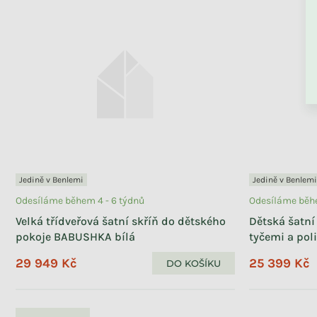
ZPĚT DO OBCHO
Jedině v Benlemi
Jedině v Benlemi
Odesíláme během 4 - 6 týdnů
Odesíláme běhe
Velká třídveřová šatní skříň do dětského
Dětská šatní
pokoje BABUSHKA bílá
tyčemi a pol
29 949 Kč
25 399 Kč
DO KOŠÍKU