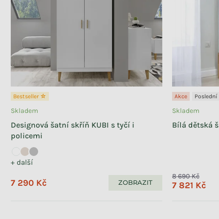
Se šuplíky
17
S šatní tyčí
26
S policemi
27
S podnoží
16
Bestseller ☆
Akce
Poslední
Velikost
Skladem
Skladem
Designová šatní skříň KUBI s tyčí i
Bílá dětská 
Dvoudveřová
15
policemi
Třídveřová
9
+ další
8 690 Kč
Úroveň kvality
7 290 Kč
ZOBRAZIT
7 821 Kč
Exclusive
23