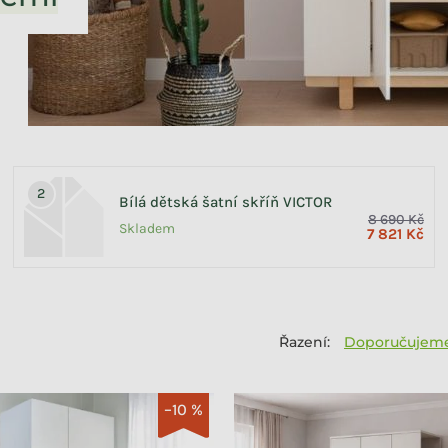
Bílá dětská šatní skříň VICTOR
8 690 Kč
Skladem
7 821 Kč
Doporučujem
–10 %