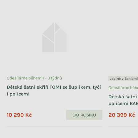
Premium
4
Vymazat filtry
Položek k zobrazení:
27
Odesíláme během 1 - 3 týdnů
Jedině v Benlemi
Dětská šatní skříň TOMI se šuplíkem, tyčí
Odesíláme běhe
i policemi
Dětská šatní 
policemi BA
10 290 Kč
20 399 Kč
DO KOŠÍKU