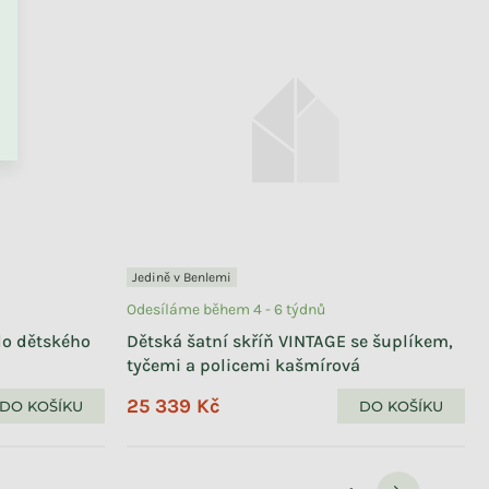
PŘEJÍT DO KOŠÍKU
Jedině v Benlemi
Odesíláme během 4 - 6 týdnů
 do dětského
Dětská šatní skříň VINTAGE se šuplíkem,
tyčemi a policemi kašmírová
25 339 Kč
DO KOŠÍKU
DO KOŠÍKU
Stránkován