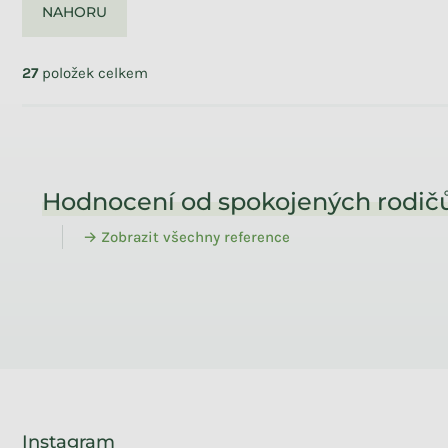
NAHORU
Ovládací prvky výpisu
27
položek celkem
Zápatí
Hodnocení od spokojených rodičů
→ Zobrazit všechny reference
Instagram