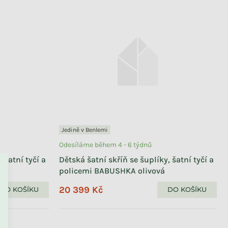
Jedině v Benlemi
Odesíláme během 4 - 6 týdnů
 šatní tyčí a
Dětská šatní skříň se šuplíky, šatní tyčí a
policemi BABUSHKA olivová
20 399 Kč
DO KOŠÍKU
DO KOŠÍKU