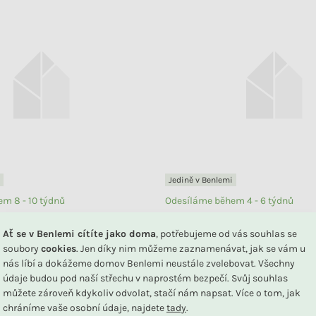
Jedině v Benlemi
m 8 - 10 týdnů
Odesíláme během 4 - 6 týdnů
šatní skříň s policemi a
Dětská šatní skříň se šuplíky,
Ať se v Benlemi cítíte jako doma
, potřebujeme od vás souhlas se
emi SIMONE bílá
policemi BABUSHKA bílá
soubory
cookies
. Jen díky nim můžeme zaznamenávat, jak se vám u
20 399 Kč
DO KOŠÍKU
nás líbí a dokážeme domov Benlemi neustále zvelebovat. Všechny
údaje budou pod naší střechu v naprostém bezpečí. Svůj souhlas
můžete zároveň kdykoliv odvolat, stačí nám napsat. Více o tom, jak
chráníme vaše osobní údaje, najdete
tady
.