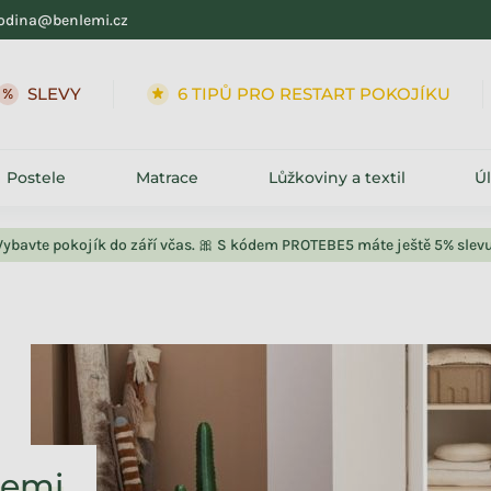
odina@benlemi.cz
SLEVY
6 TIPŮ PRO RESTART POKOJÍKU
Postele
Matrace
Lůžkoviny a textil
Ú
Vybavte pokojík do září včas. 🎀 S kódem PROTEBE5 máte ještě 5% slevu
icemi