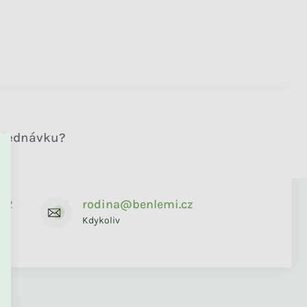
objednávku?
672
rodina@benlemi.cz
Kdykoliv