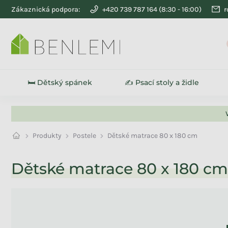
Přejít na obsah
Zákaznická podpora:
+420 739 787 164
r
🛏️ Dětský spánek
✍️ Psací stoly a židle
Produkty
Postele
Dětské matrace 80 x 180 cm
Dětské matrace 80 x 180 cm
Na skladě
0
Akce
0