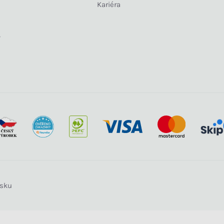
Kariéra
y