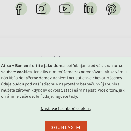
Chcete poradit s výběrem nebo sledovat svou 
Ať se v Benlemi cítíte jako doma
, potřebujeme od vás souhlas se
Společně to vyřešíme!
soubory
cookies
. Jen díky nim můžeme zaznamenávat, jak se vám u
nás líbí a dokážeme domov Benlemi neustále zvelebovat. Všechny
údaje budou pod naší střechu v naprostém bezpečí. Svůj souhlas
+420 739 787 164
+420 734 122 
můžete zároveň kdykoliv odvolat, stačí nám napsat. Více o tom, jak
Po - Pá 8:30 - 16:00
Pro reklamaci
chráníme vaše osobní údaje, najdete
tady
.
SOUHLASÍM