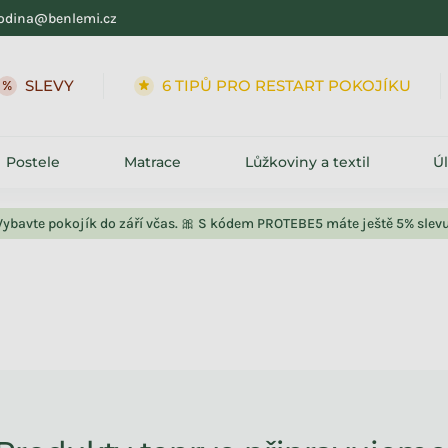
odina@benlemi.cz
SLEVY
6 TIPŮ PRO RESTART POKOJÍKU
Postele
Matrace
Lůžkoviny a textil
Ú
Vybavte pokojík do září včas. 🎀 S kódem PROTEBE5 máte ještě 5% slevu