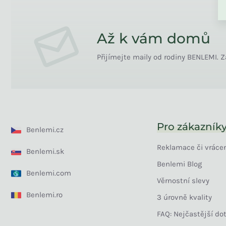
Až k vám domů
Přijímejte maily od rodiny BENLEMI. Z
Pro zákazník
Benlemi.cz
Reklamace či vráce
Benlemi.sk
Benlemi Blog
Benlemi.com
Věrnostní slevy
Benlemi.ro
3 úrovně kvality
FAQ: Nejčastější do