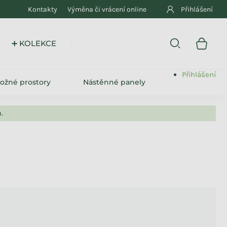
Kontakty
Výměna či vrácení online
Přihlášení
➕ KOLEKCE
Přihlášení
ložné prostory
Nástěnné panely
.