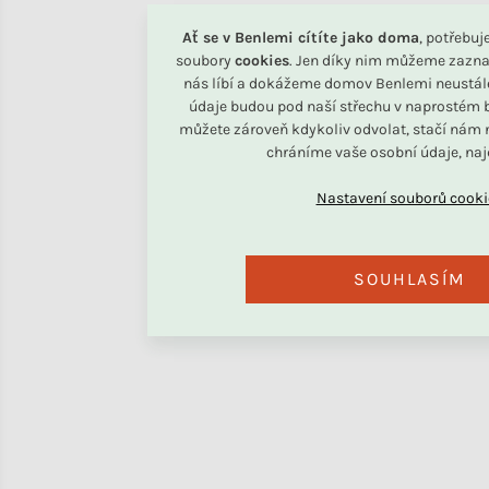
Ať se v Benlemi cítíte jako doma
, potřebu
soubory
cookies
. Jen díky nim můžeme zazna
nás líbí a dokážeme domov Benlemi neustál
údaje budou pod naší střechu v naprostém b
můžete zároveň kdykoliv odvolat, stačí nám n
chráníme vaše osobní údaje, na
SOUHLASÍM