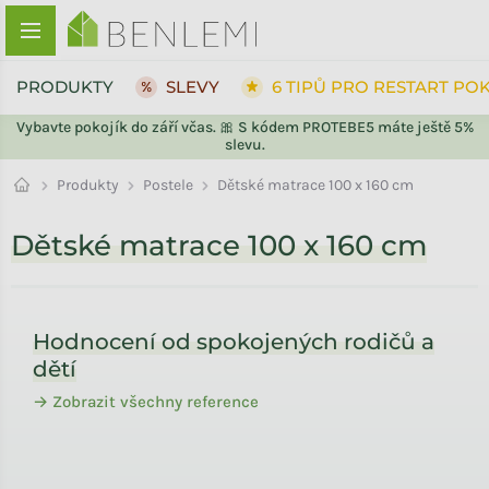
Přejít na obsah
PRODUKTY
SLEVY
6 TIPŮ PRO RESTART PO
Vybavte pokojík do září včas. 🎀 S kódem PROTEBE5 máte ještě 5%
slevu.
Postele
Produkty
Dětské matrace 100 x 160 cm
Dětské matrace 100 x 160 cm
Zápatí
Hodnocení od spokojených rodičů a
dětí
→ Zobrazit všechny reference