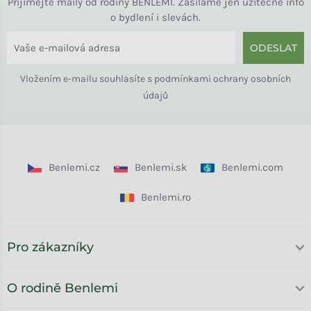
Přijímejte maily od rodiny BENLEMI. Zasíláme jen užitečné info
o bydlení i slevách.
ODESLAT
Vložením e-mailu souhlasíte s
podmínkami ochrany osobních
údajů
Benlemi.cz
Benlemi.sk
Benlemi.com
Benlemi.ro
Pro zákazníky
O rodině Benlemi