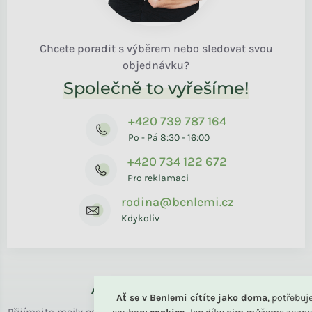
Chcete poradit s výběrem nebo sledovat svou
objednávku?
Společně to vyřešíme!
+420 739 787 164
Po - Pá 8:30 - 16:00
+420 734 122 672
Pro reklamaci
rodina@benlemi.cz
Kdykoliv
Až k vám domů
Ať se v Benlemi cítíte jako doma
, potřebu