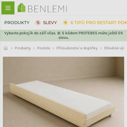
Přejít na obsah
PRODUKTY
SLEVY
6 TIPŮ PRO RESTART PO
Vybavte pokojík do září včas. 🎀 S kódem PROTEBE5 máte ještě 5%
slevu.
ZPĚT DO OBCHODU
Příslušenství a doplňky
Produkty
Postele
Dřevěná výsu