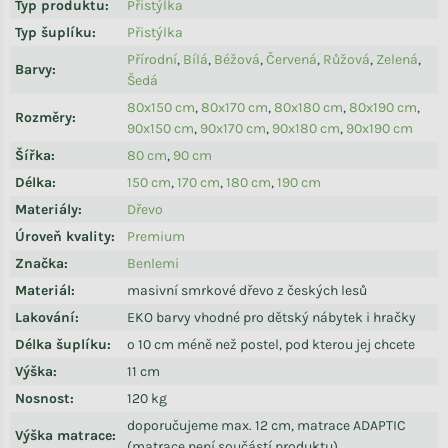
Typ produktu
:
Přistýlka
Typ šuplíku
:
Přistýlka
Přírodní
,
Bílá
,
Béžová
,
Červená
,
Růžová
,
Zelená
,
Barvy
:
Šedá
80x150 cm
,
80x170 cm
,
80x180 cm
,
80x190 cm
,
Rozměry
:
90x150 cm
,
90x170 cm
,
90x180 cm
,
90x190 cm
Šířka
:
80 cm
,
90 cm
Délka
:
150 cm
,
170 cm
,
180 cm
,
190 cm
Materiály
:
Dřevo
Úroveň kvality
:
Premium
Značka
:
Benlemi
Materiál
:
masivní smrkové dřevo z českých lesů
Lakování
:
EKO barvy vhodné pro dětský nábytek i hračky
Délka šuplíku
:
o 10 cm méně než postel, pod kterou jej chcete
Výška
:
11 cm
Nosnost
:
120 kg
doporučujeme max. 12 cm, matrace ADAPTIC
Výška matrace
:
(matrace není součástí produktu)