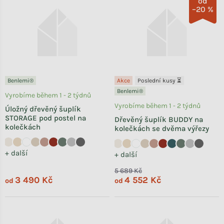
od
–20 %
Benlemi®
Akce
Poslední kusy ⏳
Benlemi®
Vyrobíme během 1 - 2 týdnů
Vyrobíme během 1 - 2 týdnů
Úložný dřevěný šuplík
STORAGE pod postel na
Dřevěný šuplík BUDDY na
kolečkách
kolečkách se dvěma výřezy
+ další
+ další
5 689 Kč
3 490 Kč
4 552 Kč
od
od