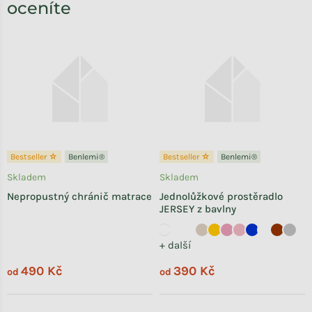
oceníte
Bestseller ☆
Benlemi®
Bestseller ☆
Benlemi®
Skladem
Skladem
Nepropustný chránič matrace
Jednolůžkové prostěradlo
JERSEY z bavlny
+ další
490 Kč
390 Kč
od
od