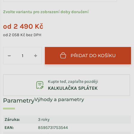
Zvolte variantu pro zobrazení doby doručení
od
2 490 Kč
od
2 058 Kč
bez DPH
Měrná cena:
PŘIDAT DO KOŠÍKU
−
+
Kupte teď, zaplaťte později
KALKULAČKA SPLÁTEK
Výhody a parametry
Záruka
:
3 roky
EAN
:
8595731753544