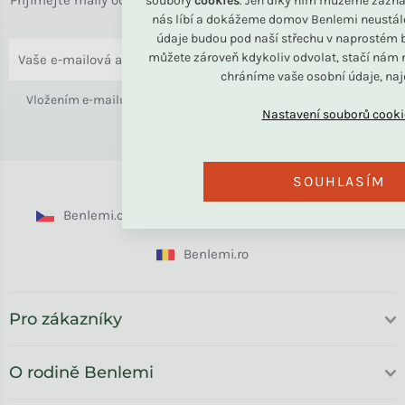
Přijímejte maily od rodiny BENLEMI. Zasíláme jen užitečné info
soubory
cookies
. Jen díky nim můžeme zazna
nás líbí a dokážeme domov Benlemi neustál
o bydlení i slevách.
údaje budou pod naší střechu v naprostém b
můžete zároveň kdykoliv odvolat, stačí nám n
ODESLAT
chráníme vaše osobní údaje, na
Vložením e-mailu souhlasíte s
podmínkami ochrany osobních
údajů
SOUHLASÍM
Benlemi.cz
Benlemi.sk
Benlemi.com
Benlemi.ro
Pro zákazníky
O rodině Benlemi