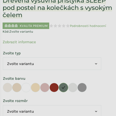
Dřevěná výsuvná přistýlka SLEEP
pod postel na kolečkách s vysokým
čelem
KVALITA PREMIUM
Podrobnosti hodnocení
Průměrné hodnocení produktu je 0,0 
Kód:
Zvolte variantu
Zobrazit informace
Zvolte typ
Zvolte barvu
Zvolte rozměr