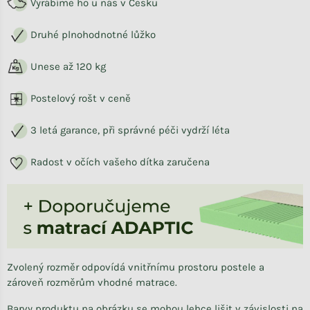
Vyrábíme ho u nás v Česku
Druhé plnohodnotné lůžko
Unese až 120 kg
Postelový rošt v ceně
3 letá garance, při správné péči vydrží léta
Radost v očích vašeho dítka zaručena
Zvolený rozměr odpovídá vnitřnímu prostoru postele a
zároveň rozměrům vhodné matrace.
Barvy produktu na obrázku se mohou lehce lišit v závislosti na