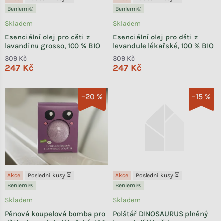
Benlemi®
Benlemi®
Skladem
Skladem
Esenciální olej pro děti z
Esenciální olej pro děti z
lavandinu grosso, 100 % BIO
levandule lékařské, 100 % BIO
309 Kč
309 Kč
247 Kč
247 Kč
–20 %
–15 %
Akce
Poslední kusy ⏳
Akce
Poslední kusy ⏳
Benlemi®
Benlemi®
Skladem
Skladem
Pěnová koupelová bomba pro
Polštář DINOSAURUS plněný