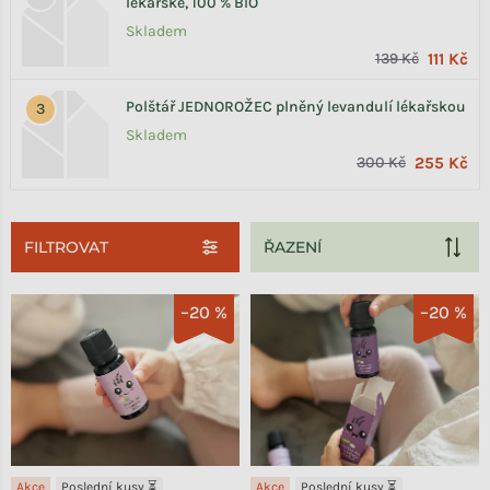
lékařské, 100 % BIO
Skladem
139 Kč
111 Kč
Polštář JEDNOROŽEC plněný levandulí lékařskou
Skladem
300 Kč
255 Kč
FILTROVAT
Výpis produktů
–20 %
–20 %
Akce
Poslední kusy ⏳
Akce
Poslední kusy ⏳