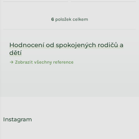
Ovládací prvky výpisu
6
položek celkem
Zápatí
Hodnocení od spokojených rodičů a
dětí
→ Zobrazit všechny reference
Instagram