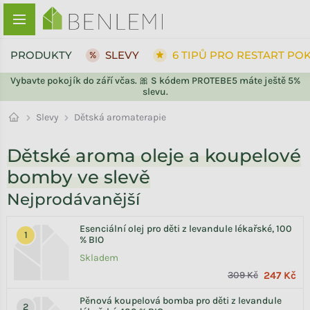
Přejít na obsah
PRODUKTY
SLEVY
6 TIPŮ PRO RESTART PO
Vybavte pokojík do září včas. 🎀 S kódem PROTEBE5 máte ještě 5%
slevu.
ZPĚT DO OBCHODU
Slevy
Dětská aromaterapie
Dětské aroma oleje a koupelové
bomby ve slevě
Nejprodávanější
Esenciální olej pro děti z levandule lékařské, 100
% BIO
Skladem
309 Kč
247 Kč
Pěnová koupelová bomba pro děti z levandule