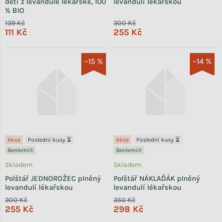
děti z levandule lékařské, 100
levandulí lékařskou
% BIO
139 Kč
300 Kč
111 Kč
255 Kč
–15 %
–14 %
Akce
Poslední kusy ⏳
Akce
Poslední kusy ⏳
Benlemi®
Benlemi®
Skladem
Skladem
Polštář JEDNOROŽEC plněný
Polštář NÁKLAĎÁK plněný
levandulí lékařskou
levandulí lékařskou
300 Kč
350 Kč
255 Kč
298 Kč