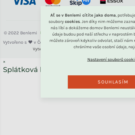
Ať se v Benlemi cítíte jako doma
, potřebu
soubory
cookies
. Jen díky nim můžeme zazna
nás líbí a dokážeme domov Benlemi neustál
Benlemi
údaje budou pod naší střechu v naprostém b
můžete zároveň kdykoliv odvolat, stačí nám n
chráníme vaše osobní údaje, na
Vytvořili
Benlemi &
Shoptet
×
Splátková kalkulačka ESSOX
SOUHLASÍM