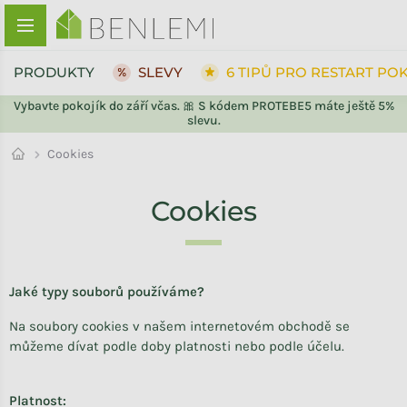
Přejít na obsah
PRODUKTY
SLEVY
6 TIPŮ PRO RESTART PO
Vybavte pokojík do září včas. 🎀 S kódem PROTEBE5 máte ještě 5%
slevu.
Cookies
Cookies
Jaké typy souborů používáme?
Na soubory cookies v našem internetovém obchodě se
můžeme dívat podle doby platnosti nebo podle účelu.
Platnost: