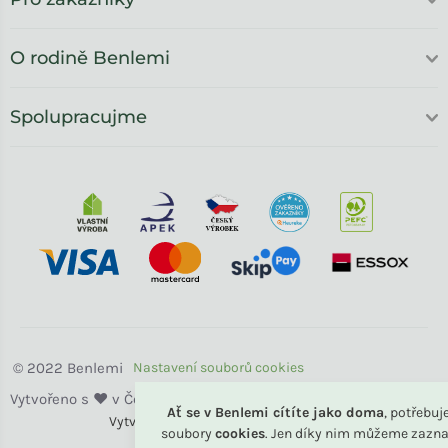
O rodině Benlemi
Spolupracujme
Benlemi
Ať se v Benlemi cítíte jako doma
, potřebu
Vytvořili
Benlemi &
Shoptet
soubory
cookies
. Jen díky nim můžeme zazna