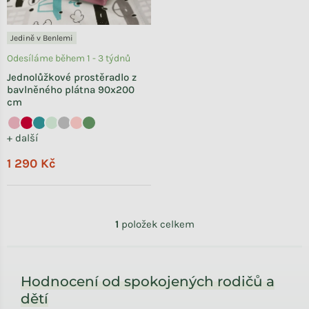
Jedině v Benlemi
Odesíláme během 1 - 3 týdnů
Jednolůžkové prostěradlo z
bavlněného plátna 90x200
cm
+ další
1 290 Kč
Ovládací prvky výpisu
1
položek celkem
Zápatí
Hodnocení od spokojených rodičů a
dětí