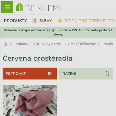
Přejít na obsah
PRODUKTY
SLEVY
6 TIPŮ PRO RESTART PO
Vybavte pokojík do září včas. 🎀 S kódem PROTEBE5 máte ještě 5%
slevu.
Prostěra
Produkty
Lůžkoviny a textil
Dětské lůžkoviny
Červená prostěradla
FILTROVAT
Výpis produktů