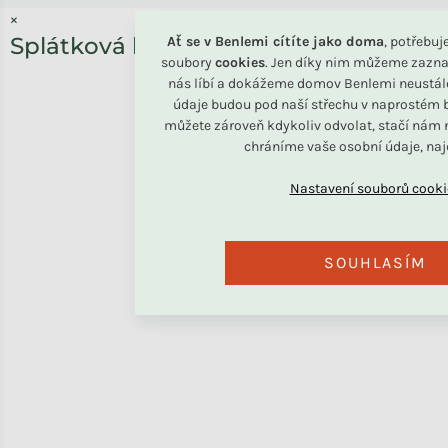
×
Splátková kalkulačka ESSOX
Ať se v Benlemi cítíte jako doma
, potřebu
soubory
cookies
. Jen díky nim můžeme zazna
nás líbí a dokážeme domov Benlemi neustál
údaje budou pod naší střechu v naprostém b
můžete zároveň kdykoliv odvolat, stačí nám n
chráníme vaše osobní údaje, na
SOUHLASÍM