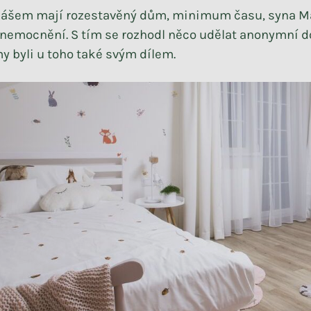
kášem mají rozestavěný dům, minimum času, syna Ma
nemocnění. S tím se rozhodl něco udělat anonymní d
my byli u toho také svým dílem.