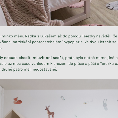
iminko mění. Radka s Lukášem až do porodu Terezky nevěděli, že 
šanci na získání pontocerebelární hypoplazie. Ve dvou letech se 
t.
kdy
nebude chodit, mluvit ani sedět
, proto bylo nutné mimo jiné p
alo už moc času vzhledem k chození do práce a péči o Terezku už
é druhé patro měli nedostavěné.