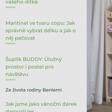
vašeho dítka
Mantinel ve tvaru copu: Jak
správně vybrat délku a jak o
něj pečovat
Šuplík BUDDY: Úložný
prostor i postel pro
návštěvu
Ze života rodiny Benlemi
Jak jsme jako vánoční dárek
darovali les