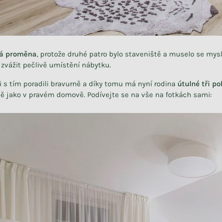
á proměna
, protože druhé patro bylo staveniště a muselo se mysl
 zvážit pečlivě umístění nábytku.
si s tím poradili bravurně a díky tomu má nyní rodina
útulné tři po
ně jako v pravém domově. Podívejte se na vše na fotkách sami: