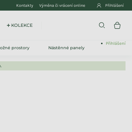
Kontakty
Výměna či vrácení online
Přihlášení
➕ KOLEKCE
Přihlášení
ložné prostory
Nástěnné panely
.