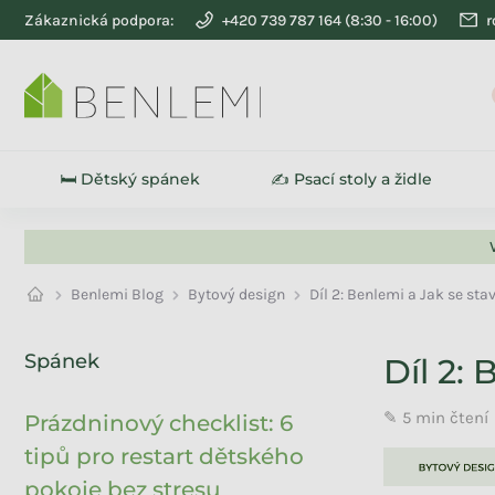
Přejít na obsah
Zákaznická podpora:
+420 739 787 164
r
🛏️ Dětský spánek
✍️ Psací stoly a židle
Benlemi Blog
Bytový design
Díl 2: Benlemi a Jak se stav
Postranní panel
Spánek
Díl 2: 
✎ 5 min čtení
Prázdninový checklist: 6
tipů pro restart dětského
pokoje bez stresu