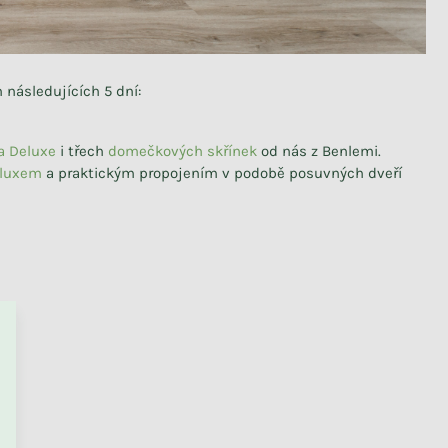
 následujících 5 dní:
a Deluxe
i třech
domečkových skřínek
od nás z Benlemi.
eluxem
a praktickým propojením v podobě posuvných dveří