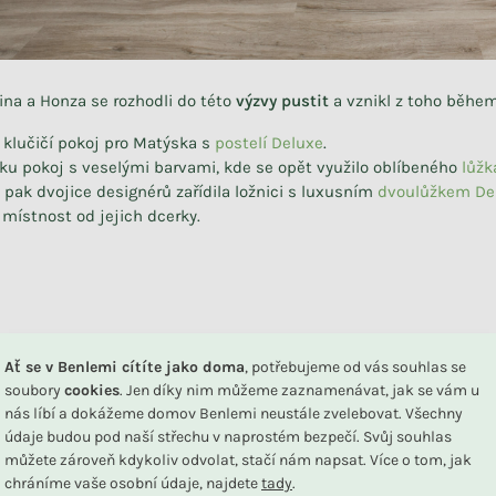
ina a Honza se rozhodli do této
výzvy pustit
a vznikl z toho během
 klučičí pokoj pro Matýska s
postelí Deluxe
.
zku pokoj s veselými barvami, kde se opět využilo oblíbeného
lůžk
pak dvojice designérů zařídila ložnici s luxusním
dvoulůžkem D
 místnost od jejich dcerky.
Ať se v Benlemi cítíte jako doma
, potřebujeme od vás souhlas se
soubory
cookies
. Jen díky nim můžeme zaznamenávat, jak se vám u
nás líbí a dokážeme domov Benlemi neustále zvelebovat. Všechny
údaje budou pod naší střechu v naprostém bezpečí. Svůj souhlas
můžete zároveň kdykoliv odvolat, stačí nám napsat. Více o tom, jak
chráníme vaše osobní údaje, najdete
tady
.