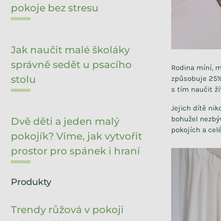
pokoje bez stresu
Jak naučit malé školáky
správně sedět u psacího
Rodina míní, m
stolu
způsobuje 25% 
s tím naučit ží
Jejich dítě ni
bohužel nezbýv
Dvě děti a jeden malý
pokojích a cel
pokojík? Víme, jak vytvořit
prostor pro spánek i hraní
Produkty
Trendy růžová v pokoji