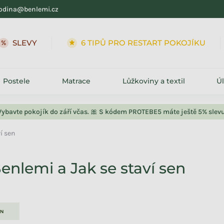
odina@benlemi.cz
SLEVY
6 TIPŮ PRO RESTART POKOJÍKU
Postele
Matrace
Lůžkoviny a textil
Ú
Vybavte pokojík do září včas. 🎀 S kódem PROTEBE5 máte ještě 5% slevu
í sen
Benlemi a Jak se staví sen