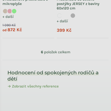
mikroplyše
postýlky JERSEY z bavlny
60x120 cm
+ další
+ další
1 090 Kč
872 Kč
399 Kč
od
Ovládací prvky výpisu
6
položek celkem
Zápatí
Hodnocení od spokojených rodičů a
dětí
→ Zobrazit všechny reference