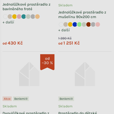
Jednolůžkové prostěradlo z
Skladem
bavlněného froté
Jednolůžkové prostěradlo z
mušelínu 90x200 cm
+ další
+ další
1 390 Kč
430 Kč
1 251 Kč
od
od
od
–30 %
Akce
Benlemi®
Benlemi®
Skladem
Skladem
Dvoulůžkové prostěradlo z
Prostěradlo do dětské