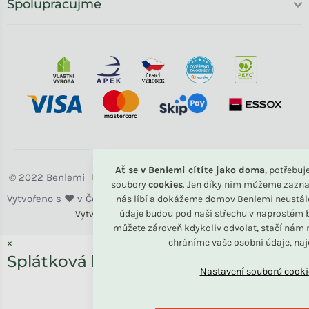
Spolupracujme
Ať se v Benlemi cítíte jako doma
, potřebu
Benlemi
soubory
cookies
. Jen díky nim můžeme zazna
nás líbí a dokážeme domov Benlemi neustál
údaje budou pod naší střechu v naprostém b
Vytvořili
Benlemi &
Shoptet
můžete zároveň kdykoliv odvolat, stačí nám n
chráníme vaše osobní údaje, na
×
Splátková kalkulačka ESSOX