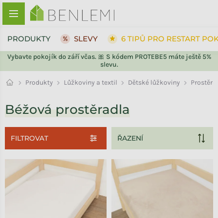
Přejít na obsah
PRODUKTY
SLEVY
6 TIPŮ PRO RESTART PO
Vybavte pokojík do září včas. 🎀 S kódem PROTEBE5 máte ještě 5%
slevu.
Prostěra
Produkty
Lůžkoviny a textil
Dětské lůžkoviny
Béžová prostěradla
FILTROVAT
Výpis produktů