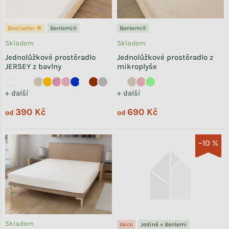
Bestseller ☆
Benlemi®
Benlemi®
Skladem
Skladem
Jednolůžkové prostěradlo
Jednolůžkové prostěradlo z
JERSEY z bavlny
mikroplyše
+ další
+ další
390 Kč
690 Kč
od
od
–10 %
Skladem
Akce
Jedině v Benlemi