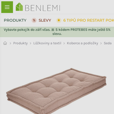
Přejít na obsah
PRODUKTY
SLEVY
6 TIPŮ PRO RESTART PO
Vybavte pokojík do září včas. 🎀 S kódem PROTEBE5 máte ještě 5%
slevu.
ZPĚT DO OBCHODU
ZPĚT DO OBCHODU
Sedací
Produkty
Lůžkoviny a textil
Koberce a podložky