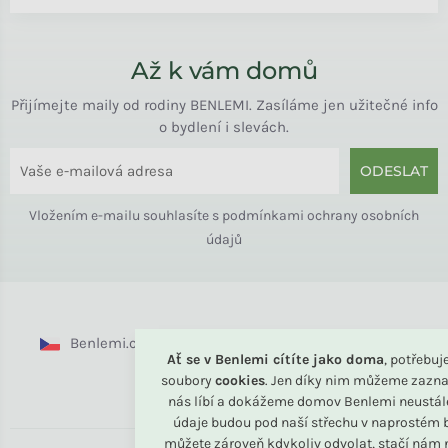
Až k vám domů
Přijímejte maily od rodiny BENLEMI. Zasíláme jen užitečné info
o bydlení i slevách.
ODESLAT
Vložením e-mailu souhlasíte s
podmínkami ochrany osobních
údajů
Benlemi.cz
Benlemi.sk
Benlemi.com
Ať se v Benlemi cítíte jako doma
, potřebu
soubory
cookies
. Jen díky nim můžeme zazna
Benlemi.ro
nás líbí a dokážeme domov Benlemi neustál
údaje budou pod naší střechu v naprostém b
můžete zároveň kdykoliv odvolat, stačí nám n