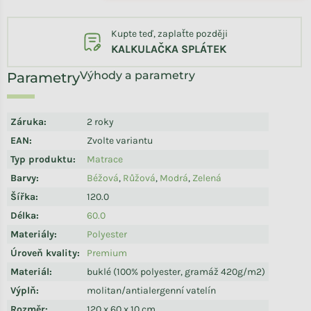
Kupte teď, zaplaťte později
KALKULAČKA SPLÁTEK
Výhody a parametry
Záruka
:
2 roky
EAN
:
Zvolte variantu
Typ produktu
:
Matrace
Barvy
:
Béžová
,
Růžová
,
Modrá
,
Zelená
Šířka
:
120.0
Délka
:
60.0
Materiály
:
Polyester
Úroveň kvality
:
Premium
Materiál
:
buklé (100% polyester, gramáž 420g/m2)
Výplň
:
molitan/antialergenní vatelín
Rozměr
:
120 x 60 x 10 cm