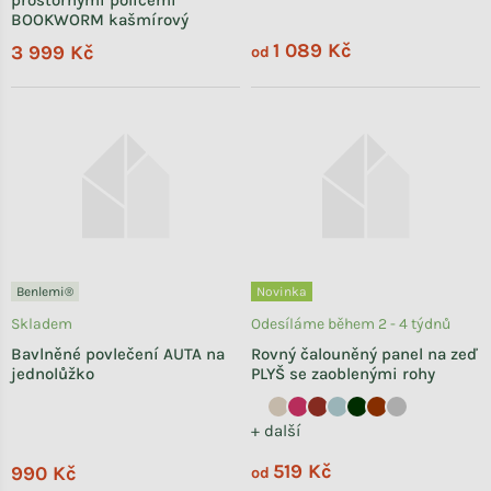
prostornými policemi
BOOKWORM kašmírový
1 089 Kč
3 999 Kč
od
Benlemi®
Novinka
Skladem
Odesíláme během 2 - 4 týdnů
Bavlněné povlečení AUTA na
Rovný čalouněný panel na zeď
jednolůžko
PLYŠ se zaoblenými rohy
+ další
519 Kč
990 Kč
od