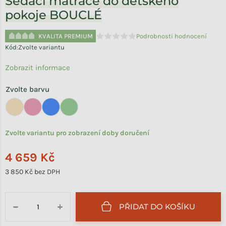
Sedací matrace do dětského
pokoje BOUCLÉ
KVALITA PREMIUM
Podrobnosti hodnocení
Průměrné hodnocení produktu je 0,0 
Kód:
Zvolte variantu
Zobrazit informace
Zvolte barvu
Zvolte variantu pro zobrazení doby doručení
4 659 Kč
3 850 Kč bez DPH
Měrná cena:
PŘIDAT DO KOŠÍKU
−
+