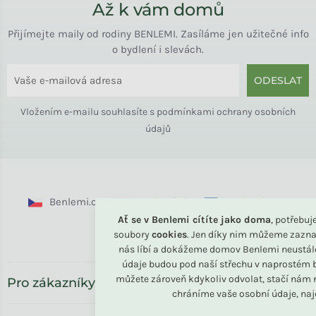
Až k vám domů
Přijímejte maily od rodiny BENLEMI. Zasíláme jen užitečné info
o bydlení i slevách.
ODESLAT
Vložením e-mailu souhlasíte s
podmínkami ochrany osobních
údajů
Benlemi.cz
Benlemi.sk
Benlemi.com
Ať se v Benlemi cítíte jako doma
, potřebu
Benlemi.ro
soubory
cookies
. Jen díky nim můžeme zazna
nás líbí a dokážeme domov Benlemi neustál
údaje budou pod naší střechu v naprostém b
můžete zároveň kdykoliv odvolat, stačí nám n
Pro zákazníky
chráníme vaše osobní údaje, na