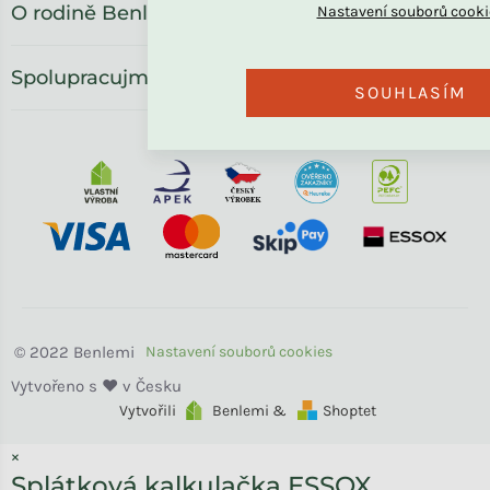
O rodině Benlemi
Spolupracujme
SOUHLASÍM
Benlemi
Vytvořili
Benlemi &
Shoptet
×
Splátková kalkulačka ESSOX