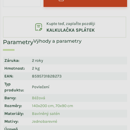
Kupte teď, zaplaťte později
KALKULAČKA SPLÁTEK
Výhody a parametry
Záruka
:
2 roky
Hmotnost
:
2 kg
EAN
:
8595731828273
Typ
Povlečení
produktu
:
Barvy
:
Béžová
Rozměry
:
140x200 cm, 70x90 cm
Materiály
:
Bavlněný satén
Motivy
:
Jednobarevné
Úroveň