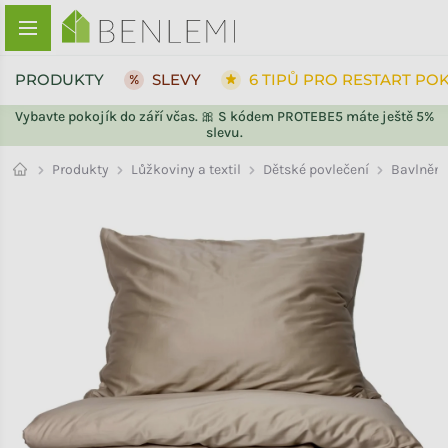
Přejít na obsah
PRODUKTY
SLEVY
6 TIPŮ PRO RESTART PO
Vybavte pokojík do září včas. 🎀 S kódem PROTEBE5 máte ještě 5%
slevu.
ZPĚT DO OBCHODU
ZPĚT DO OBCHODU
Bavlněn
Produkty
Lůžkoviny a textil
Dětské povlečení