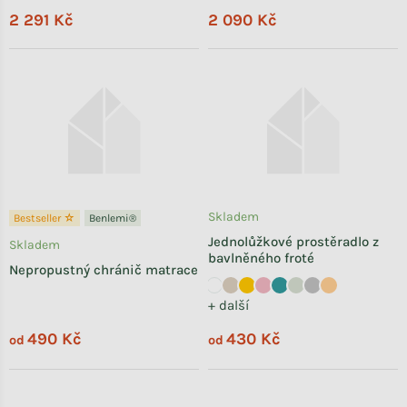
2 291 Kč
2 090 Kč
Skladem
Bestseller ☆
Benlemi®
Jednolůžkové prostěradlo z
Skladem
bavlněného froté
Nepropustný chránič matrace
+ další
490 Kč
430 Kč
od
od