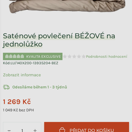
Saténové povlečení BÉŽOVÉ na
jednolůžko
KVALITA EXCLUSIVE
Podrobnosti hodnocení
Průměrné hodnocení produktu je 
Kód:
LU/140X200-13935204-BEZ
Zobrazit informace
Odesíláme během 1 - 3 týdnů
1 269 Kč
1 049 Kč bez DPH
Měrná cena:
PŘIDAT DO KOŠÍKU
−
+