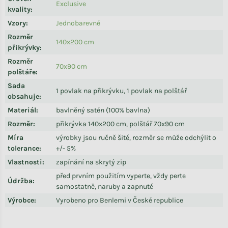
Exclusive
kvality
:
Vzory
:
Jednobarevné
Rozměr
140x200 cm
přikrývky
:
Rozměr
70x90 cm
polštáře
:
Sada
1 povlak na přikrývku, 1 povlak na polštář
obsahuje
:
Materiál
:
bavlněný satén (100% bavlna)
Rozměr
:
přikrývka 140x200 cm, polštář 70x90 cm
Míra
výrobky jsou ručně šité, rozměr se může odchýlit o
tolerance
:
+/- 5%
Vlastnosti
:
zapínání na skrytý zip
před prvním použitím vyperte, vždy perte
Údržba
:
samostatně, naruby a zapnuté
Výrobce
:
Vyrobeno pro Benlemi v České republice