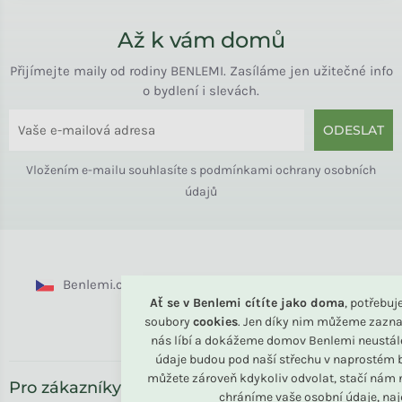
Až k vám domů
Přijímejte maily od rodiny BENLEMI. Zasíláme jen užitečné info
o bydlení i slevách.
ODESLAT
Vložením e-mailu souhlasíte s
podmínkami ochrany osobních
údajů
Benlemi.cz
Benlemi.sk
Benlemi.com
Ať se v Benlemi cítíte jako doma
, potřebu
soubory
cookies
. Jen díky nim můžeme zazna
Benlemi.ro
nás líbí a dokážeme domov Benlemi neustál
údaje budou pod naší střechu v naprostém b
můžete zároveň kdykoliv odvolat, stačí nám n
Pro zákazníky
chráníme vaše osobní údaje, na