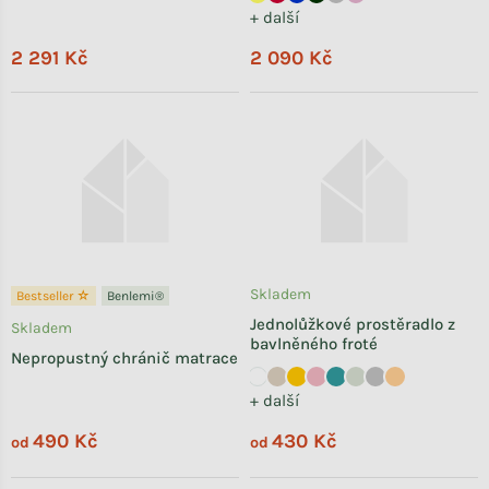
+ další
2 291 Kč
2 090 Kč
Skladem
Bestseller ☆
Benlemi®
Jednolůžkové prostěradlo z
Skladem
bavlněného froté
Nepropustný chránič matrace
+ další
490 Kč
430 Kč
od
od