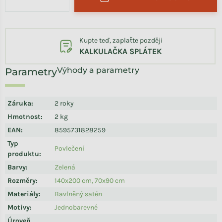
Kupte teď, zaplaťte později
KALKULAČKA SPLÁTEK
Výhody a parametry
Záruka
:
2 roky
Hmotnost
:
2 kg
EAN
:
8595731828259
Typ
Povlečení
produktu
:
Barvy
:
Zelená
Rozměry
:
140x200 cm, 70x90 cm
Materiály
:
Bavlněný satén
Motivy
:
Jednobarevné
Úroveň