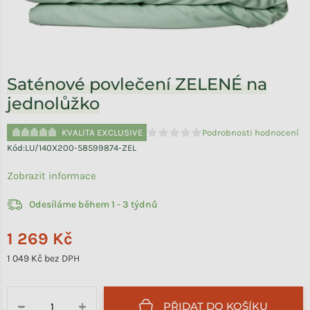
Saténové povlečení ZELENÉ na
jednolůžko
KVALITA EXCLUSIVE
Podrobnosti hodnocení
Průměrné hodnocení produktu je 
Kód:
LU/140X200-58599874-ZEL
Zobrazit informace
Odesíláme během 1 - 3 týdnů
1 269 Kč
1 049 Kč bez DPH
Měrná cena:
PŘIDAT DO KOŠÍKU
−
+