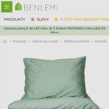
Přejít na obsah
PRODUKTY
SLEVY
6 TIPŮ PRO RESTART PO
Vybavte pokojík do září včas. 🎀 S kódem PROTEBE5 máte ještě 5%
slevu.
ZPĚT DO OBCHODU
ZPĚT DO OBCHODU
Bavlněn
Produkty
Lůžkoviny a textil
Dětské povlečení