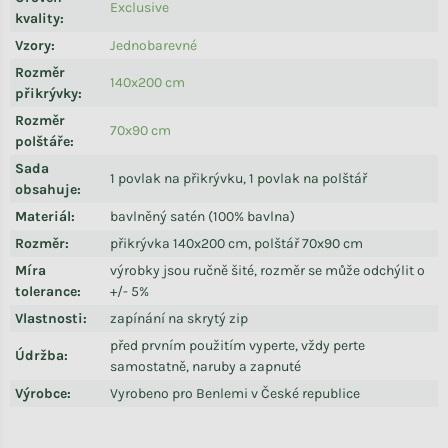
Exclusive
kvality
:
Vzory
:
Jednobarevné
Rozměr
140x200 cm
přikrývky
:
Rozměr
70x90 cm
polštáře
:
Sada
1 povlak na přikrývku, 1 povlak na polštář
obsahuje
:
Materiál
:
bavlněný satén (100% bavlna)
Rozměr
:
přikrývka 140x200 cm, polštář 70x90 cm
Míra
výrobky jsou ručně šité, rozměr se může odchýlit o
tolerance
:
+/- 5%
Vlastnosti
:
zapínání na skrytý zip
před prvním použitím vyperte, vždy perte
Údržba
:
samostatně, naruby a zapnuté
Výrobce
:
Vyrobeno pro Benlemi v České republice