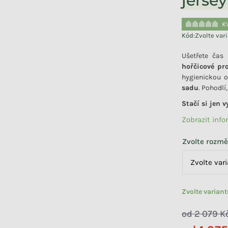
jerse
K
Kód:
Zvolte var
Ušetřete čas 
hořčicové pr
hygienickou o
sadu
. Pohodlí
Stačí si jen 
Zobrazit inf
Zvolte rozmě
Zvolte varian
od 2 079 K