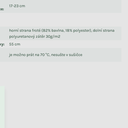
17-23 cm
ce
:
horní strana froté (82% bavlna, 18% polyester), dolní strana
polyuretanový zátěr 30g/m2
ky
:
55 cm
je možno prát na 70 °C, nesušte v sušičce
PŘEJÍT DO KOŠÍKU