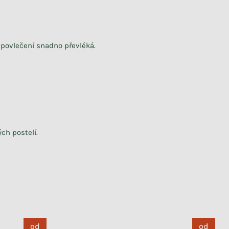
 povlečení snadno převléká.
ých postelí
.
od
od