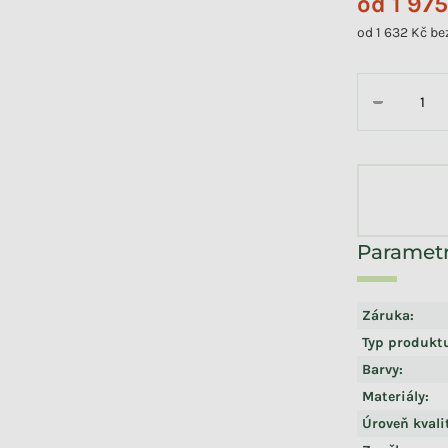
od
1 97
od
1 632 Kč
be
Měrná cena:
−
Záruka
:
Typ produkt
Barvy
:
Materiály
:
Úroveň kvali