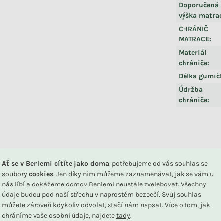
Doporučená
výška matra
CHRÁNIČ
MATRACE
:
Materiál
chrániče
:
Délka gumič
Údržba
chrániče
:
DU
Ať se v Benlemi cítíte jako doma
, potřebujeme od vás souhlas se
soubory
cookies
. Jen díky nim můžeme zaznamenávat, jak se vám u
nás líbí a dokážeme domov Benlemi neustále zvelebovat. Všechny
Související produkty
údaje budou pod naší střechu v naprostém bezpečí. Svůj souhlas
můžete zároveň kdykoliv odvolat, stačí nám napsat. Více o tom, jak
chráníme vaše osobní údaje, najdete
tady
.