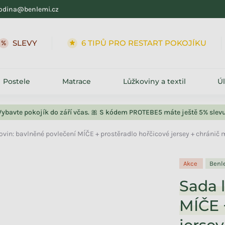
odina@benlemi.cz
SLEVY
6 TIPŮ PRO RESTART POKOJÍKU
Postele
Matrace
Lůžkoviny a textil
Ú
Vybavte pokojík do září včas. 🎀 S kódem PROTEBE5 máte ještě 5% slevu
ovin: bavlněné povlečení MÍČE + prostěradlo hořčicové jersey + chránič
Akce
Benl
Sada 
MÍČE 