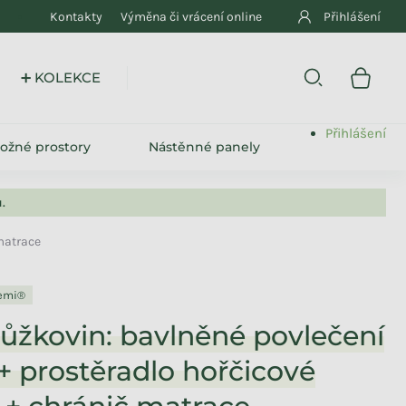
Kontakty
Výměna či vrácení online
Přihlášení
➕ KOLEKCE
Přihlášení
ložné prostory
Nástěnné panely
.
 matrace
emi®
lůžkovin: bavlněné povlečení
+ prostěradlo hořčicové