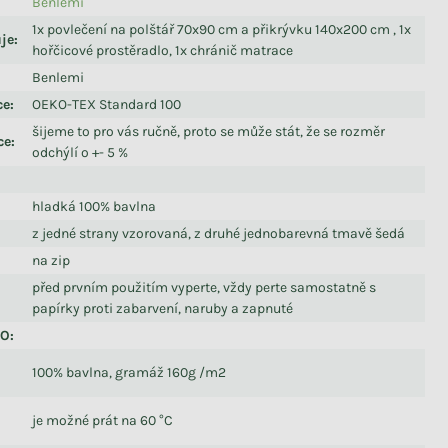
Benlemi
1x povlečení na polštář 70x90 cm a přikrývku 140x200 cm , 1x
je
:
hořčicové prostěradlo, 1x chránič matrace
Benlemi
ce
:
OEKO-TEX Standard 100
šijeme to pro vás ručně, proto se může stát, že se rozměr
ce
:
odchýlí o +- 5 %
hladká 100% bavlna
z jedné strany vzorovaná, z druhé jednobarevná tmavě šedá
na zip
před prvním použitím vyperte, vždy perte samostatně s
papírky proti zabarvení, naruby a zapnuté
LO
:
100% bavlna, gramáž 160g /m2
je možné prát na 60 °C