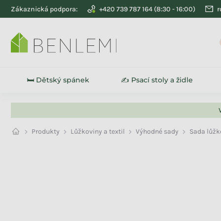
Přejít na obsah
Zákaznická podpora:
+420 739 787 164
r
🛏️ Dětský spánek
✍️ Psací stoly a židle
Produkty
Lůžkoviny a textil
Výhodné sady
Sada lůžk