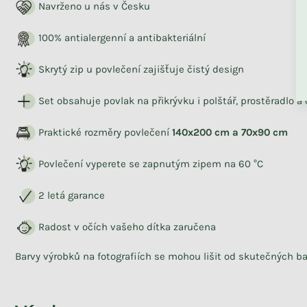
Navrženo u nás v Česku
100% antialergenní a antibakteriální
ZPĚT DO OBCHO
Skrytý zip u povlečení zajišťuje čistý design
Set obsahuje povlak na přikrývku i polštář, prostěradlo a
Skladem
Bavlněný chránič do dětské
Praktické rozměry povlečení
140x200 cm a 70x90 cm
postele DRÁČEK
Povlečení vyperete se zapnutým zipem na 60 °C
+ další
2 letá garance
2 090 Kč
Radost v očích vašeho dítka zaručena
Barvy výrobků na fotografiích se mohou lišit od skutečných ba