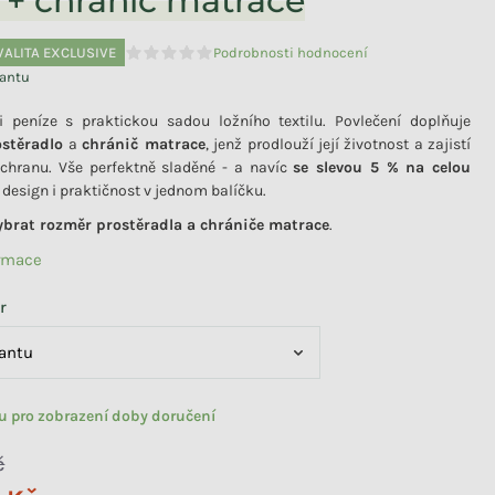
y + chránič matrace
VALITA EXCLUSIVE
Podrobnosti hodnocení
Průměrné hodnocení produktu je 0,0 z 5 hvězdiče
iantu
i peníze s praktickou sadou ložního textilu. Povlečení doplňuje
ostěradlo
a
chránič matrace
, jenž prodlouží její životnost a zajistí
chranu. Vše perfektně sladěné - a navíc
se slevou 5 % na celou
, design i praktičnost v jednom balíčku.
vybrat rozměr prostěradla a chrániče matrace
.
ormace
r
tu pro zobrazení doby doručení
č