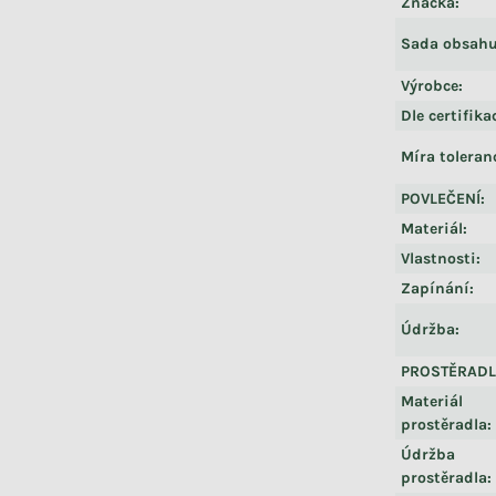
Značka
:
Sada obsahu
Výrobce
:
Dle certifika
Míra toleran
POVLEČENÍ
:
Materiál
:
Vlastnosti
:
Zapínání
:
Údržba
:
PROSTĚRAD
Materiál
prostěradla
:
Údržba
prostěradla
: