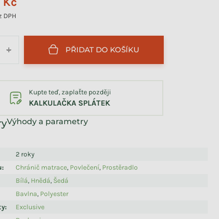
5 Kč
z DPH
PŘIDAT DO KOŠÍKU
+
Kupte teď, zaplaťte později
KALKULAČKA SPLÁTEK
Výhody a parametry
2 roky
u
:
Chránič matrace
,
Povlečení
,
Prostěradlo
Bílá
,
Hnědá
,
Šedá
Bavlna
,
Polyester
ty
:
Exclusive