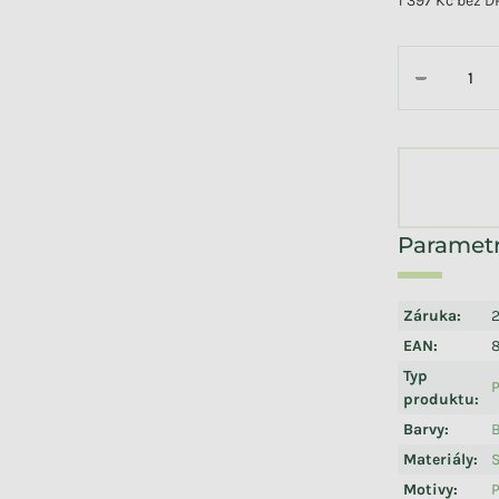
1 397 Kč bez 
Měrná cena:
−
Záruka
:
2
EAN
:
Typ
P
produktu
:
Barvy
:
B
Materiály
:
Motivy
: