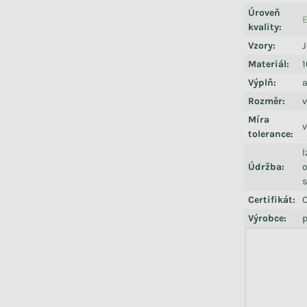
Úroveň
E
kvality
:
Vzory
:
Materiál
:
1
Výplň
:
a
Rozměr
:
Míra
v
tolerance
:
l
Údržba
:
o
s
Certifikát
:
Výrobce
:
p