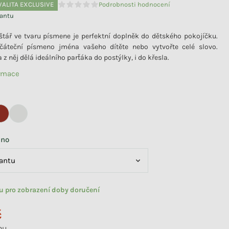
VALITA EXCLUSIVE
Podrobnosti hodnocení
Průměrné hodnocení produktu je 0,0 z 5 hvězdiče
iantu
štář ve tvaru písmene je perfektní doplněk do dětského pokojíčku.
očáteční písmeno jména vašeho dítěte nebo vytvořte celé slovo.
z něj dělá ideálního parťáka do postýlky, i do křesla.
ormace
eno
tu pro zobrazení doby doručení
č