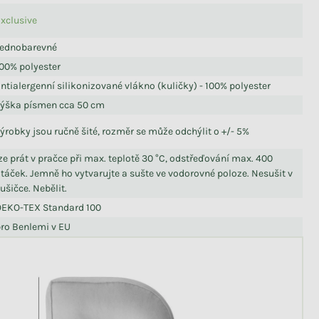
xclusive
Jednobarevné
00% polyester
ntialergenní silikonizované vlákno (kuličky) - 100% polyester
výška písmen cca 50 cm
ýrobky jsou ručně šité, rozměr se může odchýlit o +/- 5%
ze prát v pračce při max. teplotě 30 °C, odstřeďování max. 400
táček. Jemně ho vytvarujte a sušte ve vodorovné poloze. Nesušit v
ušičce. Nebělit.
OEKO-TEX Standard 100
ro Benlemi v EU