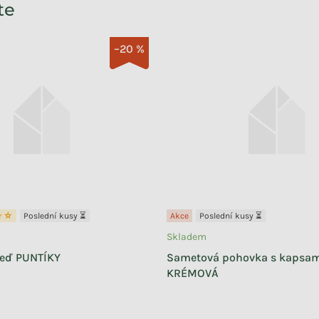
te
–20 %
er ☆
Poslední kusy ⏳
Akce
Poslední kusy ⏳
Skladem
zeď PUNTÍKY
Sametová pohovka s kapsami
KRÉMOVÁ