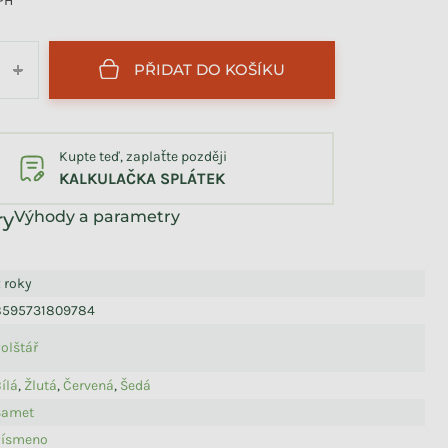
DPH
PŘIDAT DO KOŠÍKU
+
Kupte teď, zaplaťte později
KALKULAČKA SPLÁTEK
Výhody a parametry
 roky
8595731809784
olštář
ílá
,
Žlutá
,
Červená
,
Šedá
Samet
Písmeno