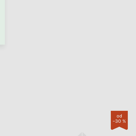
PŘEJÍT DO KOŠÍKU
Odesíláme během 1 - 3 týdnů
Sametový mantinel pletený
do copu ze 4 pramenů
+ další
2 589 Kč
od
od
–30 %