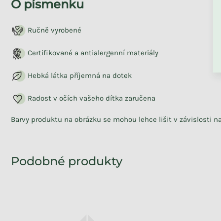
O písmenku
ZPĚT DO OBCHO
Ručně vyrobené
Certifikované a antialergenní materiály
Hebká látka příjemná na dotek
Skladem
Zvířátkový mantinel LEV do
Radost v očích vašeho dítka zaručena
dětské postele
Barvy produktu na obrázku se mohou lehce lišit v závislosti 
3 190 Kč