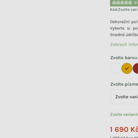
K
Kód:
Zvolte var
Dekorační pol
Vyberte si p
Snadná údržba 
Zobrazit inf
Zvolte barvu
Zvolte písm
Zvolte varian
1 690 K