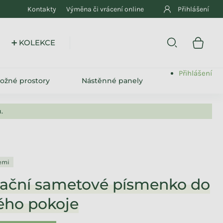
Kontakty
Výměna či vrácení online
Přihlášení
➕ KOLEKCE
Přihlášení
ložné prostory
Nástěnné panely
.
lemi
ační sametové písmenko do
ého pokoje