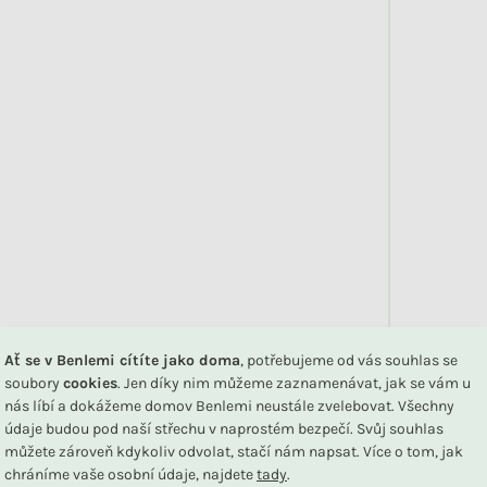
DU
Ať se v Benlemi cítíte jako doma
, potřebujeme od vás souhlas se
soubory
cookies
. Jen díky nim můžeme zaznamenávat, jak se vám u
nás líbí a dokážeme domov Benlemi neustále zvelebovat. Všechny
údaje budou pod naší střechu v naprostém bezpečí. Svůj souhlas
Související produkty
můžete zároveň kdykoliv odvolat, stačí nám napsat. Více o tom, jak
chráníme vaše osobní údaje, najdete
tady
.