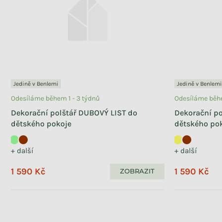
Jedině v Benlemi
Jedině v Benlemi
Odesíláme během 1 - 3 týdnů
Odesíláme běhe
Dekorační polštář DUBOVÝ LIST do
Dekorační 
dětského pokoje
dětského po
+ další
+ další
1 590 Kč
1 590 Kč
ZOBRAZIT