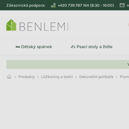
Přejít na obsah
Zákaznická podpora:
+420 739 787 164
r
🛏️ Dětský spánek
✍️ Psací stoly a židle
Produkty
Lůžkoviny a textil
Dekorační polštáře
Písm