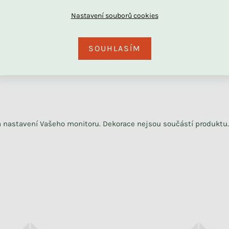
DU
SOUHLASÍM
Skladem
Skladem
Nálepky na zeď PUNTÍKY
Sametová pohovka s
kapsami pro děti KRÉMOVÁ
+ další
na nastavení Vašeho monitoru. Dekorace nejsou součástí produktu.
739 Kč
2 190 Kč
591 Kč
1 971 Kč