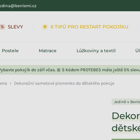
odina@benlemi.cz
SLEVY
6 TIPŮ PRO RESTART POKOJÍKU
Postele
Matrace
Lůžkoviny a textil
Ú
Vybavte pokojík do září včas. 🎀 S kódem PROTEBE5 máte ještě 5% slevu
ena
Dekorační sametové písmenko do dětského pokoje
Jedině v Ben
Dekor
dětsk