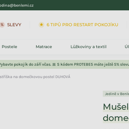
odina@benlemi.cz
6 TIPŮ PRO RESTART POKOJÍKU
➕ KOLEKC
Postele
Matrace
Lůžkoviny a textil
Ú
Vybavte pokojík do září včas. 🎀 S kódem PROTEBE5 máte ještě 5% slevu
stříška na domečkovou postel DUHOVÁ
Jedině v Ben
Mušel
dome