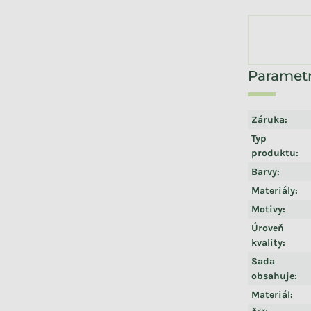
Záruka
:
Typ
produktu
:
Barvy
:
Materiály
:
Motivy
:
Úroveň
kvality
:
Sada
obsahuje
:
Materiál
: