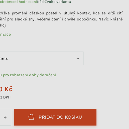
odrobnosti hodnocení
Kód:
Zvolte variantu
 hodnocení produktu je 0,0 z 5 hvězdiček.
říška promění dětskou postel v útulný koutek, kde se dítě cítí
lní pro sladké sny, večerní čtení i chvíle odpočinku. Navíc krásně
koj.
ormace
tu pro zobrazení doby doručení
0 Kč
z DPH
PŘIDAT DO KOŠÍKU
+