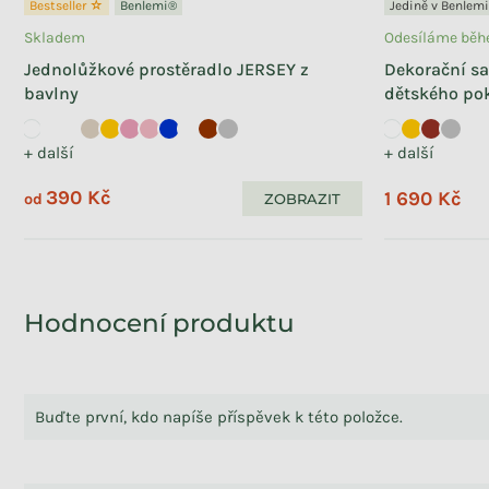
Bestseller ☆
Benlemi®
Jedině v Benlemi
Skladem
Odesíláme běhe
Jednolůžkové prostěradlo JERSEY z
Dekorační s
bavlny
dětského po
+ další
+ další
390 Kč
1 690 Kč
ZOBRAZIT
od
Hodnocení produktu
Buďte první, kdo napíše příspěvek k této položce.