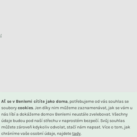
í
DU
Ať se v Benlemi cítíte jako doma
, potřebujeme od vás souhlas se
na nastavení Vašeho monitoru. Dekorace nejsou součástí produktu.
soubory
cookies
. Jen díky nim můžeme zaznamenávat, jak se vám u
nás líbí a dokážeme domov Benlemi neustále zvelebovat. Všechny
Související produkty
údaje budou pod naší střechu v naprostém bezpečí. Svůj souhlas
můžete zároveň kdykoliv odvolat, stačí nám napsat. Více o tom, jak
chráníme vaše osobní údaje, najdete
tady
.