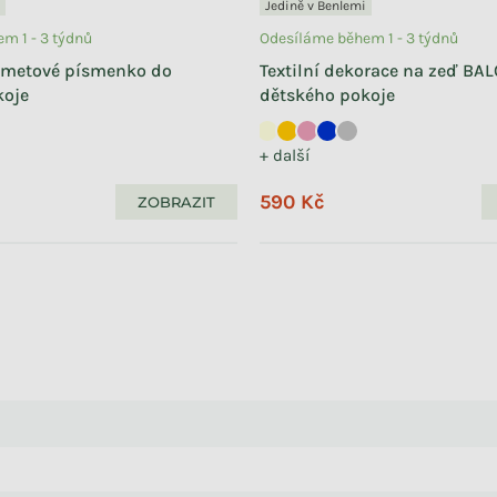
Jedině v Benlemi
m 1 - 3 týdnů
Odesíláme během 1 - 3 týdnů
ametové písmenko do
Textilní dekorace na zeď BA
koje
dětského pokoje
+ další
590 Kč
ZOBRAZIT