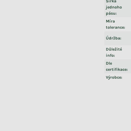
Šířka
jednoho
pásu
:
Míra
tolerance
:
Údržba
:
Důležité
info
:
Dle
certifikace
:
Výrobce
: