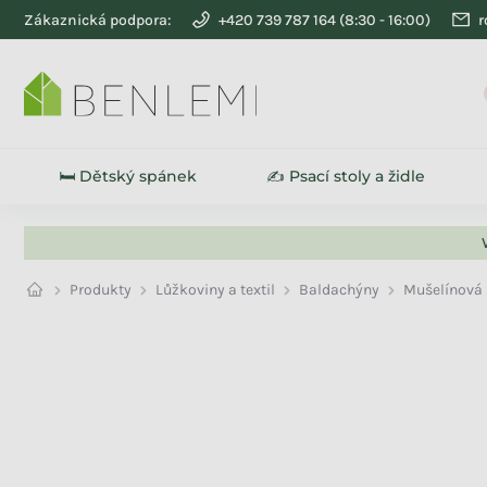
Přejít na obsah
Zákaznická podpora:
+420 739 787 164
r
SLEVY
🛏️ Dětský spánek
✍️ Psací stoly a židle
Produkty
Lůžkoviny a textil
Baldachýny
Mušelínová 