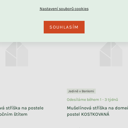
SOUHLASÍM
Odesíláme během 1 - 3 týdnů
Odesíláme během 1 - 3 týdnů
Dekorační sametové
Textilní dekorace na zeď
písmenko do dětského
BALÓN do dětského pokoje
pokoje
+ další
+ další
1 690 Kč
590 Kč
Jedině v Benlemi
Odesíláme během 1 - 3 týdnů
vá stříška na postele
Mušelínová stříška na dome
očním štítem
postel KOSTKOVANÁ