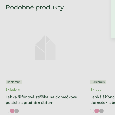
Skladem
Jednolůžkové prostěradlo
JERSEY z bavlny
+ další
390 Kč
od
Benlemi®
Benlemi®
Skladem
Skladem
Lehká šifónová stříška na domečkové
Lehká šifóno
postele s předním štítem
domeček s b