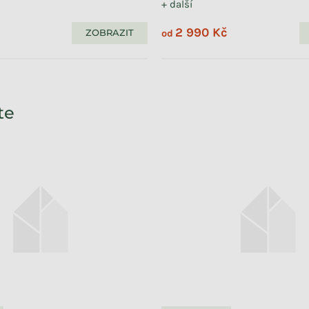
+ další
2 990 Kč
ZOBRAZIT
od
te