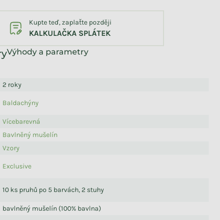
Kupte teď, zaplaťte později
KALKULAČKA SPLÁTEK
Výhody a parametry
2 roky
Baldachýny
Vícebarevná
Bavlněný mušelín
Vzory
Exclusive
10 ks pruhů po 5 barvách, 2 stuhy
bavlněný mušelín (100% bavlna)