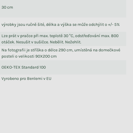
30 cm
výrobky jsou ručně šité, délka a výška se může odchýlit o +/- 5%
Lze prát v pračce při max. teplotě 30 °C, odstřeďování max. 800
otáček. Nesušit v sušičce. Nebělit. Nežehlit.
Na fotografii je stříška o délce 290 cm, umístěná na domečkové
posteli o velikosti 90X200 cm
OEKO-TEX Standard 100
Vyrobeno pro Benlemi v EU