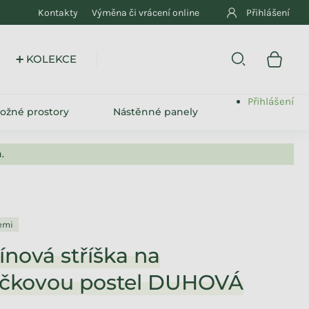
Kontakty
Výměna či vrácení online
Přihlášení
E
Přihlášení
ložné prostory
Nástěnné panely
.
lemi
ínová stříška na
čkovou postel DUHOVÁ