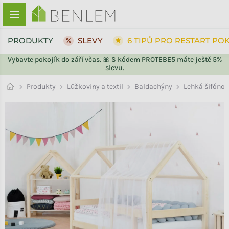
Přejít na obsah
PRODUKTY
SLEVY
6 TIPŮ PRO RESTART PO
Vybavte pokojík do září včas. 🎀 S kódem PROTEBE5 máte ještě 5%
slevu.
ZPĚT DO OBCHODU
ZPĚT DO OBCHODU
Baldachýny
Produkty
Lůžkoviny a textil
Lehká šifónov