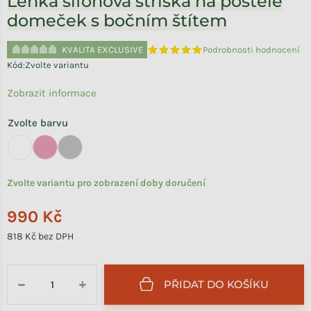
Lehká šifónová stříška na postele
domeček s bočním štítem
KVALITA EXCLUSIVE
Podrobnosti hodnocení
Průměrné hodnocení produktu je 
Kód:
Zvolte variantu
Zobrazit informace
Zvolte barvu
Zvolte variantu pro zobrazení doby doručení
990 Kč
818 Kč bez DPH
Měrná cena:
PŘIDAT DO KOŠÍKU
−
+