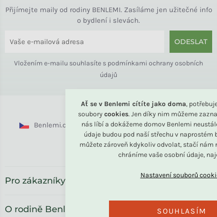
Přijímejte maily od rodiny BENLEMI. Zasíláme jen užitečné info
o bydlení i slevách.
ODESLAT
Vložením e-mailu souhlasíte s
podmínkami ochrany osobních
údajů
Ať se v Benlemi cítíte jako doma
, potřebu
soubory
cookies
. Jen díky nim můžeme zazna
nás líbí a dokážeme domov Benlemi neustál
Benlemi.cz
Benlemi.sk
Benlemi.com
údaje budou pod naší střechu v naprostém b
můžete zároveň kdykoliv odvolat, stačí nám n
Benlemi.ro
chráníme vaše osobní údaje, na
Pro zákazníky
O rodině Benlemi
SOUHLASÍM