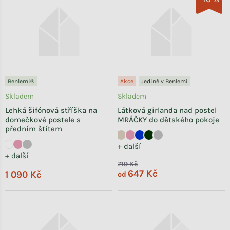
Benlemi®
Akce
Jedině v Benlemi
Skladem
Skladem
Lehká šifónová stříška na
Látková girlanda nad postel
domečkové postele s
MRÁČKY do dětského pokoje
předním štítem
+ další
+ další
719 Kč
647 Kč
1 090 Kč
od