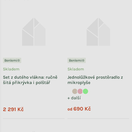
Benlemi®
Benlemi®
Skladem
Skladem
Set z dutého vlákna: ručně
Jednolůžkové prostěradlo z
šitá přikrývka i polštář
mikroplyše
+ další
690 Kč
2 291 Kč
od