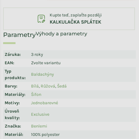
Kupte teď, zaplaťte později
KALKULAČKA SPLÁTEK
Výhody a parametry
Záruka
:
3 roky
EAN
:
Zvolte variantu
Typ
Baldachýny
produktu
:
Barvy
:
Bílá
,
Růžová
,
Šedá
Materiály
:
Šifon
Motivy
:
Jednobarevné
Úroveň
Exclusive
kvality
:
Značka
:
Benlemi
Materiál
:
100% polyester