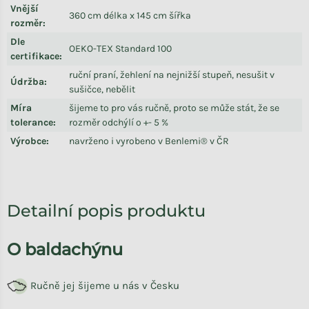
Vnější
360 cm délka x 145 cm šířka
rozměr
:
Dle
OEKO-TEX Standard 100
certifikace
:
ruční praní, žehlení na nejnižší stupeň, nesušit v
Údržba
:
sušičce, nebělit
Míra
šijeme to pro vás ručně, proto se může stát, že se
tolerance
:
rozměr odchýlí o +- 5 %
Výrobce
:
navrženo i vyrobeno v Benlemi® v ČR
Detailní popis produktu
O baldachýnu
Ručně jej šijeme u nás v Česku