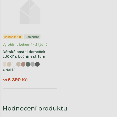
Bestseller ☆
Benlemi®
Vyrobíme během 1 - 2 týdnů
Dětská postel domeček
LUCKY s bočním štítem
+ další
6 390 Kč
od
Výpis hodnocení
Hodnocení produktu