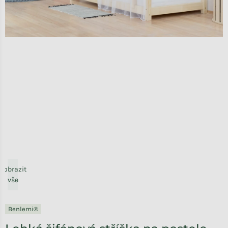
Zobrazit
vše
Benlemi®