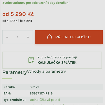
Zvolte variantu pro zobrazení doby doručení
od
5 290 Kč
od
4 372 Kč
bez DPH
Měrná cena:
PŘIDAT DO KOŠÍKU
−
+
Kupte teď, zaplaťte později
KALKULAČKA SPLÁTEK
Výhody a parametry
Záruka
:
3 roky
EAN
:
8595731747819
Typ produktu
:
Jednolůžková postel