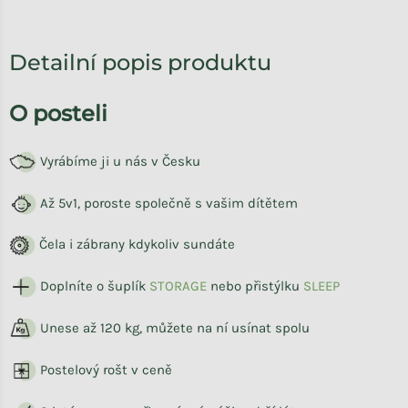
Detailní popis produktu
O posteli
Vyrábíme ji u nás v Česku
Až 5v1, poroste společně s vašim dítětem
Čela i zábrany kdykoliv sundáte
Doplníte o šuplík
STORAG
E
nebo přistýlku
SLEEP
Unese až 120 kg, můžete na ní usínat spolu
Postelový rošt v ceně