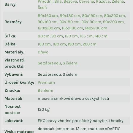
Přírodní
,
Bílá
,
Béžová
,
Červená
,
Růžová
,
Zelená
,
Barvy
:
Šedá
80x160 cm
,
80x180 cm
,
80x190 cm
,
80x200 cm
,
Rozměry
:
90x160 cm
,
90x180 cm
,
90x190 cm
,
90x200 cm
,
120x200 cm
,
135x190 cm
,
140x200 cm
Šířka
:
80 cm
,
90 cm
,
120 cm
,
135 cm
,
140 cm
Délka
:
160 cm
,
180 cm
,
190 cm
,
200 cm
Materiály
:
Dřevo
Vlastnosti
Se zábranou
,
S čelem
produktů
:
Vybavení
:
Se zábranou, S čelem
Úroveň kvality
:
Premium
Značka
:
Benlemi
Materiál
:
masivní smrkové dřevo z českých lesů
Nosnost
120 kg
postele
:
Lakování
:
EKO barvy vhodné pro dětský nábytek i hračky
doporučujeme max. 12 cm, matrace ADAPTIC
Výška matrace
: