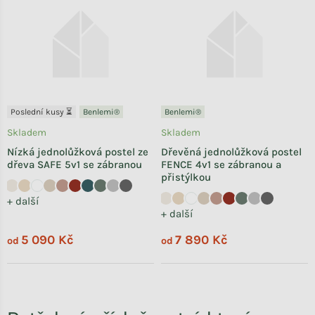
Poslední kusy ⏳
Benlemi®
Benlemi®
Skladem
Skladem
Nízká jednolůžková postel ze
Dřevěná jednolůžková postel
dřeva SAFE 5v1 se zábranou
FENCE 4v1 se zábranou a
přistýlkou
+ další
+ další
5 090 Kč
7 890 Kč
od
od