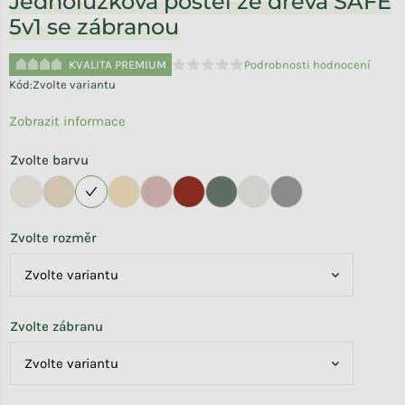
Jednolůžková postel ze dřeva SAFE
5v1 se zábranou
KVALITA PREMIUM
Podrobnosti hodnocení
Průměrné hodnocení produktu je 0,0 
Kód:
Zvolte variantu
Zobrazit informace
Zvolte barvu
Zvolte rozměr
Zvolte zábranu