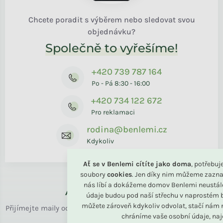
Chcete poradit s výběrem nebo sledovat svou
objednávku?
Společně to vyřešíme!
+420 739 787 164
Po - Pá 8:30 - 16:00
+420 734 122 672
Pro reklamaci
rodina@benlemi.cz
Kdykoliv
Ať se v Benlemi cítíte jako doma
, potřebu
soubory
cookies
. Jen díky nim můžeme zazna
nás líbí a dokážeme domov Benlemi neustál
Až k vám domů
údaje budou pod naší střechu v naprostém b
můžete zároveň kdykoliv odvolat, stačí nám n
Přijímejte maily od rodiny BENLEMI. Zasíláme jen užitečné info
chráníme vaše osobní údaje, na
o bydlení i slevách.