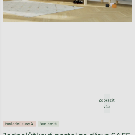
Zobrazit
vše
Poslední kusy ⏳
Benlemi®