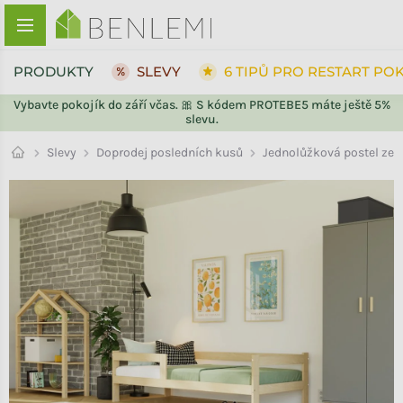
Přejít na obsah
PRODUKTY
SLEVY
6 TIPŮ PRO RESTART PO
Vybavte pokojík do září včas. 🎀 S kódem PROTEBE5 máte ještě 5%
slevu.
ZPĚT DO OBCHODU
ZPĚT DO OBCHODU
Doprodej posledních kusů
Slevy
Jednolůžková postel ze 