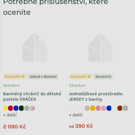
Potřebné příslušenství, které
oceníte
Bestseller ☆
Jedině v Benlemi
Bestseller ☆
Benlemi®
Skladem
Skladem
Bavlněný chránič do dětské
Jednolůžkové prostěradlo
postele DRÁČEK
JERSEY z bavlny
+ další
+ další
390 Kč
2 090 Kč
od