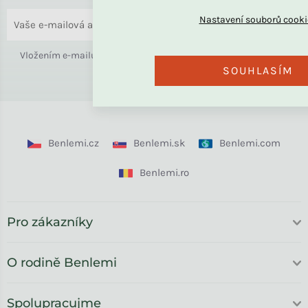
ODESLAT
Vložením e-mailu souhlasíte s
podmínkami ochrany osobních
SOUHLASÍM
údajů
Benlemi.cz
Benlemi.sk
Benlemi.com
Benlemi.ro
Pro zákazníky
O rodině Benlemi
Spolupracujme