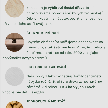
Základem je
výběrové české dřevo
,
které
opracováváme
pomocí špičkových technologií.
Díky cinkování je nábytek pevný a na rozdíl od
dřeva rostlého udrží svůj tvar.
ŠETRNÉ K PŘÍRODĚ
Chytrým obráběním snižujeme odpadovost na
minimum, a tak
šetříme lesy
. Víme, že z přírody
čerpáme, a proto se od roku 2020 zapojujeme
do výsadby nových stromů.
EKOLOGICKÉ LAKOVÁNÍ
Naše holky z lakovny natírají každý centimetr
nábytku ručně. Strukturu dřeva zanecháváme
záměrně viditelnou.
EKO barvy
jsou navíc
vhodné pro děti i alergiky.
JEDNODUCHÁ MONTÁŽ