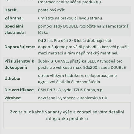
(matrace není součástí produktu)
Dárek
:
postelový rošt
Zábrana
:
umístíte na pravou či levou stranu
Speciální
pomocí sady DOUBLE rozložíte na 2 samostatná
vlastnosti
:
lůžka
Od 3 let. Pro děti 3–6 let či drobnější děti
Doporučujeme
:
doporučujeme pro větší pohodlí a bezpečí použít
mezi matraci a rám např. měkký mantinel.
Příslušenství k
šuplík STORAGE, přistýlka SLEEP (vhodná pro
dokoupení
:
postele o velikosti max. 90x200), sada DOUBLE
utřete vlhkým hadříkem, nedoporučujeme
Údržba
:
agresivní čistidla či rozpouštědla
Dle certifikace
:
ČSN EN 71-3, vydal TZÚS Praha, s.p.
Výrobce
:
navrženo i vyrobeno v Benlemi® v ČR
Zvolte si z každé varianty výše a zobrazí se vám detailní
infografika produktu