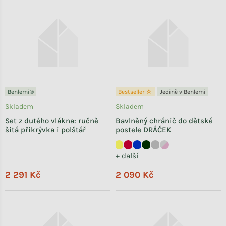
Benlemi®
Bestseller ☆
Jedině v Benlemi
Skladem
Skladem
Set z dutého vlákna: ručně
Bavlněný chránič do dětské
šitá přikrývka i polštář
postele DRÁČEK
+ další
2 291 Kč
2 090 Kč