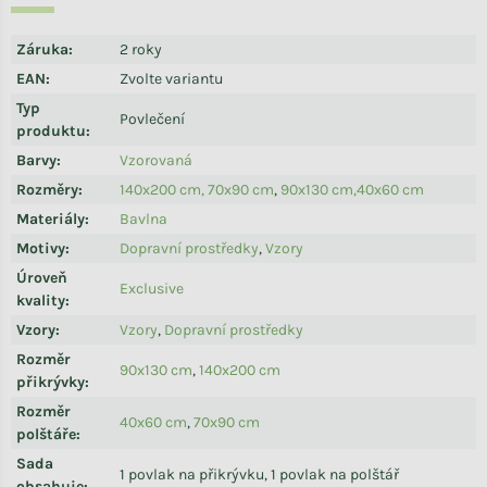
Záruka
:
2 roky
EAN
:
Zvolte variantu
Typ
Povlečení
produktu
:
Barvy
:
Vzorovaná
Rozměry
:
140x200 cm, 70x90 cm
,
90x130 cm,40x60 cm
Materiály
:
Bavlna
Motivy
:
Dopravní prostředky
,
Vzory
Úroveň
Exclusive
kvality
:
Vzory
:
Vzory
,
Dopravní prostředky
Rozměr
90x130 cm
,
140x200 cm
přikrývky
:
Rozměr
40x60 cm
,
70x90 cm
polštáře
:
Sada
1 povlak na přikrývku, 1 povlak na polštář
obsahuje
: