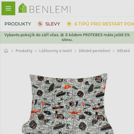
Přejít na obsah
PRODUKTY
SLEVY
6 TIPŮ PRO RESTART PO
Vybavte pokojík do září včas. 🎀 S kódem PROTEBE5 máte ještě 5%
slevu.
ZPĚT DO OBCHODU
ZPĚT DO OBCHODU
Dětské
Produkty
Lůžkoviny a textil
Dětské povlečení