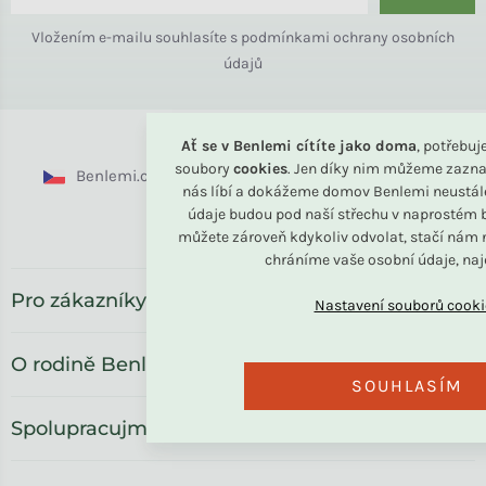
Vložením e-mailu souhlasíte s
podmínkami ochrany osobních
údajů
Ať se v Benlemi cítíte jako doma
, potřebu
soubory
cookies
. Jen díky nim můžeme zazna
Benlemi.cz
Benlemi.sk
Benlemi.com
nás líbí a dokážeme domov Benlemi neustál
údaje budou pod naší střechu v naprostém b
Benlemi.ro
můžete zároveň kdykoliv odvolat, stačí nám n
chráníme vaše osobní údaje, na
Pro zákazníky
O rodině Benlemi
SOUHLASÍM
Spolupracujme