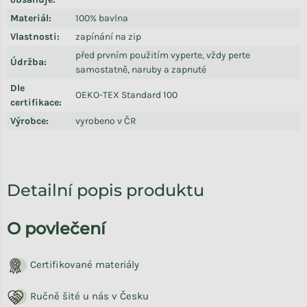
Materiál
:
100% bavlna
Vlastnosti
:
zapínání na zip
před prvním použitím vyperte, vždy perte
Údržba
:
samostatně, naruby a zapnuté
Dle
OEKO-TEX Standard 100
certifikace
:
Výrobce
:
vyrobeno v ČR
Detailní popis produktu
O povlečení
Certifikované materiály
Ručně šité u nás v Česku