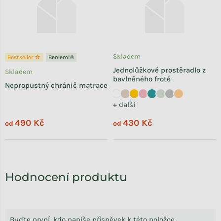
Skladem
Bestseller ☆
Benlemi®
Jednolůžkové prostěradlo z
Skladem
bavlněného froté
Nepropustný chránič matrace
+ další
490 Kč
430 Kč
od
od
Hodnocení produktu
Buďte první, kdo napíše příspěvek k této položce.