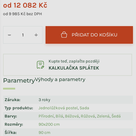
od
12 082 Kč
od
9 985 Kč
bez DPH
Měrná cena:
PŘIDAT DO KOŠÍKU
−
+
Kupte teď, zaplaťte později
KALKULAČKA SPLÁTEK
Výhody a parametry
Záruka
:
3 roky
Typ produktu
:
Jednolůžková postel
,
Sada
Barvy
:
Přírodní
,
Bílá
,
Béžová
,
Růžová
,
Zelená
,
Šedá
Rozměry
:
90x200 cm
Šířka
:
90 cm