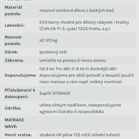
Materiál
masivní smrkové dřevo z českých lesů
postele
:
EKO barvy vhodné pro dětský nábytek i hračky
Lakování
:
(ČSN EN 71-3, vydal TZÚS Praha, s.p.)
Nosnost
až 120 kg
postele
:
Dárek
:
postelový rošt
Zábrana
:
umístíte na pravou či levou stranu
Od 3 let. Pro děti 3–6 let či drobnější děti
Doporučujeme
:
doporučujeme pro větší pohodlí a bezpečí použít
mezi matraci a rám např. měkký mantinel.
Příslušenství k
šuplík STORAGE
dokoupení
:
utřete vlhkým hadříkem, nedoporučujeme
Údržba
:
agresivní čistidla či rozpouštědla
MATRACE
WAVE
:
Horní vrstva
:
studená HR pěna T25 nižší střední tuhosti