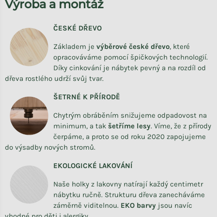
Výroba a montáž
ČESKÉ DŘEVO
Základem je
výběrové české dřevo
,
které
opracováváme
pomocí špičkových technologií.
Díky cinkování je nábytek pevný a na rozdíl od
dřeva rostlého udrží svůj tvar.
ŠETRNÉ K PŘÍRODĚ
Chytrým obráběním snižujeme odpadovost na
minimum, a tak
šetříme lesy
. Víme, že z přírody
čerpáme, a proto se od roku 2020 zapojujeme
do výsadby nových stromů.
EKOLOGICKÉ LAKOVÁNÍ
Naše holky z lakovny natírají každý centimetr
nábytku ručně. Strukturu dřeva zanecháváme
záměrně viditelnou.
EKO barvy
jsou navíc
vhodné pro děti i alergiky.