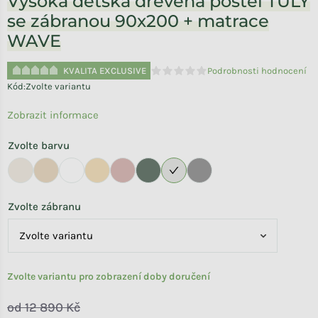
Vysoká dětská dřevěná postel TULY
se zábranou 90x200 + matrace
WAVE
KVALITA EXCLUSIVE
Podrobnosti hodnocení
Průměrné hodnocení produktu je 
Kód:
Zvolte variantu
Zobrazit informace
Zvolte barvu
Zvolte zábranu
Zvolte variantu pro zobrazení doby doručení
od 12 890 Kč