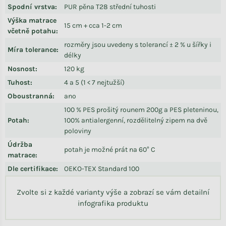
Spodní vrstva
:
PUR pěna T28 střední tuhosti
Výška matrace
15 cm + cca 1-2 cm
včetně potahu
:
rozměry jsou uvedeny s tolerancí ± 2 % u šířky i
Míra tolerance
:
délky
Nosnost
:
120 kg
Tuhost
:
4 a 5 (1 < 7 nejtužší)
Oboustranná
:
ano
100 % PES prošitý rounem 200g a PES pleteninou,
Potah
:
100% antialergenní, rozdělitelný zipem na dvě
poloviny
Údržba
potah je možné prát na 60° C
matrace
:
Dle certifikace
:
OEKO-TEX Standard 100
Zvolte si z každé varianty výše a zobrazí se vám detailní
infografika produktu