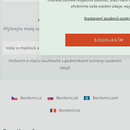
můžete zároveň kdykoliv odvolat, stačí nám n
chráníme vaše osobní údaje, na
Až k vám domů
Přijímejte maily od rodiny BENLEMI. Zasíláme jen užitečné info
o bydlení i slevách.
SOUHLASÍM
ODESLAT
Vložením e-mailu souhlasíte s
podmínkami ochrany osobních
údajů
Benlemi.cz
Benlemi.sk
Benlemi.com
Benlemi.ro