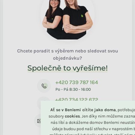
Chcete poradit s výběrem nebo sledovat svou
objednávku?
Společně to vyřešíme!
+420 739 787 164
Po - Pá 8:30 - 16:00
+420 734 122 672
Pro reklamaci
Ať se v Benlemi cítíte jako doma
, potřebu
soubory
cookies
. Jen díky nim můžeme zazna
rodina@benlemi.cz
nás líbí a dokážeme domov Benlemi neustál
Kdykoliv
údaje budou pod naší střechu v naprostém b