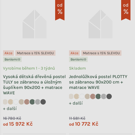
od
od
Akce
Matrace s 15% SLEVOU
Akce
Matrace s 15% SLEVOU
Benlemi®
Benlemi®
Vyrobíme během 1 - 3 týdnů
Skladem
Vysoká dětská dřevěná postel
Jednolůžková postel PLOTTY
TULY se zábranou a úložným
se zábranou 90x200 cm +
šuplíkem 90x200 + matrace
matrace WAVE
WAVE
+ další
+ další
16 780 Kč
11 581 Kč
15 972 Kč
10 772 Kč
od
od