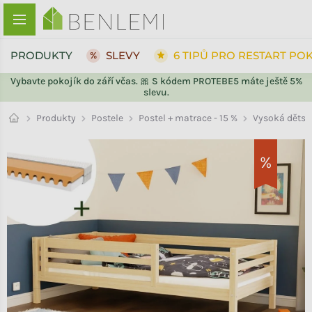
Přejít na obsah
PRODUKTY
SLEVY
6 TIPŮ PRO RESTART PO
Vybavte pokojík do září včas. 🎀 S kódem PROTEBE5 máte ještě 5%
slevu.
ZPĚT DO OBCHODU
Postel + matrace - 15 %
Produkty
Postele
Vysoká dětsk