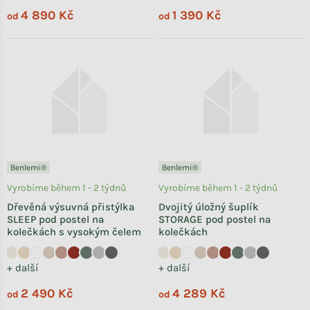
4 890 Kč
1 390 Kč
od
od
Benlemi®
Benlemi®
Vyrobíme během 1 - 2 týdnů
Vyrobíme během 1 - 2 týdnů
Dřevěná výsuvná přistýlka
Dvojitý úložný šuplík
SLEEP pod postel na
STORAGE pod postel na
kolečkách s vysokým čelem
kolečkách
+ další
+ další
2 490 Kč
4 289 Kč
od
od