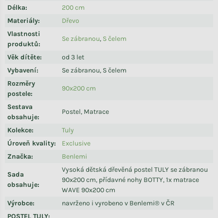
Délka
:
200 cm
Materiály
:
Dřevo
Vlastnosti
Se zábranou
,
S čelem
produktů
:
Věk dítěte
:
od 3 let
Vybavení
:
Se zábranou, S čelem
Rozměry
90x200 cm
postele
:
Sestava
Postel, Matrace
obsahuje
:
Kolekce
:
Tuly
Úroveň kvality
:
Exclusive
Značka
:
Benlemi
Vysoká dětská dřevěná postel TULY se zábranou
Sada
90x200 cm, přídavné nohy BOTTY, 1x matrace
obsahuje
:
WAVE 90x200 cm
Výrobce
:
navrženo i vyrobeno v Benlemi® v ČR
POSTEL TULY
: