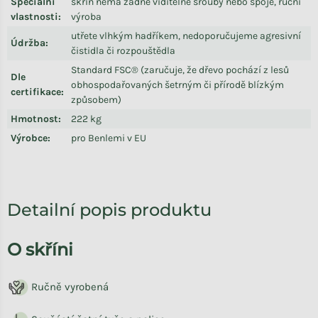
Speciální
skříň nemá žádné viditelné šrouby nebo spoje, ruční
vlastnosti
:
výroba
utřete vlhkým hadříkem, nedoporučujeme agresivní
Údržba
:
čistidla či rozpouštědla
Standard FSC® (zaručuje, že dřevo pochází z lesů
Dle
obhospodařovaných šetrným či přírodě blízkým
certifikace
:
způsobem)
Hmotnost
:
222 kg
Výrobce
:
pro Benlemi v EU
Detailní popis produktu
O skříni
Ručně vyrobená