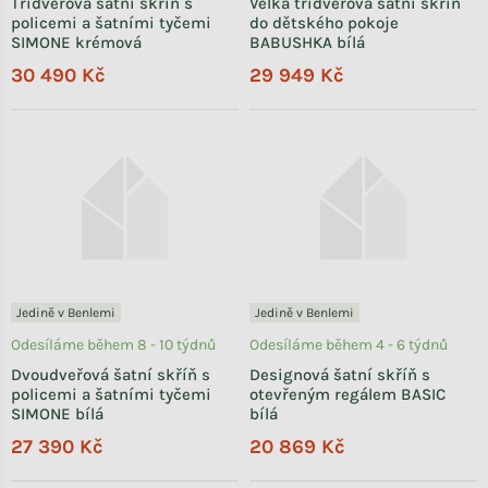
Třídveřová šatní skříň s
Velká třídveřová šatní skříň
policemi a šatními tyčemi
do dětského pokoje
SIMONE krémová
BABUSHKA bílá
30 490 Kč
29 949 Kč
Jedině v Benlemi
Jedině v Benlemi
Odesíláme během 8 - 10 týdnů
Odesíláme během 4 - 6 týdnů
Dvoudveřová šatní skříň s
Designová šatní skříň s
policemi a šatními tyčemi
otevřeným regálem BASIC
SIMONE bílá
bílá
27 390 Kč
20 869 Kč