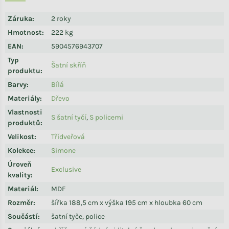
Záruka
:
2 roky
Hmotnost
:
222 kg
EAN
:
5904576943707
Typ
Šatní skříň
produktu
:
Barvy
:
Bílá
Materiály
:
Dřevo
Vlastnosti
S šatní tyčí
,
S policemi
produktů
:
Velikost
:
Třídveřová
Kolekce
:
Simone
Úroveň
Exclusive
kvality
:
Materiál
:
MDF
Rozměr
:
šířka 188,5 cm x výška 195 cm x hloubka 60 cm
Součástí
:
šatní tyče, police