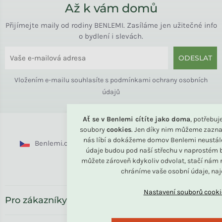
Až k vám domů
Přijímejte maily od rodiny BENLEMI. Zasíláme jen užitečné info
o bydlení i slevách.
ODESLAT
Vložením e-mailu souhlasíte s
podmínkami ochrany osobních
údajů
Ať se v Benlemi cítíte jako doma
, potřebu
soubory
cookies
. Jen díky nim můžeme zazna
nás líbí a dokážeme domov Benlemi neustál
Benlemi.cz
Benlemi.sk
Benlemi.com
údaje budou pod naší střechu v naprostém b
můžete zároveň kdykoliv odvolat, stačí nám n
Benlemi.ro
chráníme vaše osobní údaje, na
Pro zákazníky