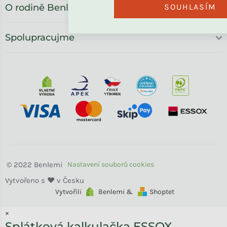
O rodině Benlemi
SOUHLASÍM
Spolupracujme
Benlemi
Vytvořili
Benlemi &
Shoptet
×
Splátková kalkulačka ESSOX