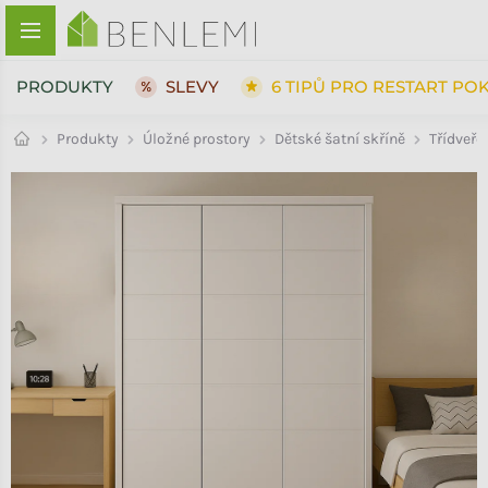
Přejít na obsah
PRODUKTY
SLEVY
6 TIPŮ PRO RESTART PO
Dětské šatní skříně
Produkty
Úložné prostory
Třídveřo
ZPĚT DO OBCHODU
ZPĚT DO OBCHODU