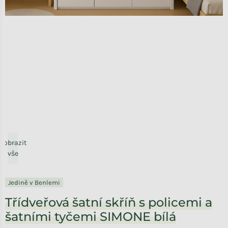
Zobrazit
vše
Jedině v Benlemi
Třídveřová šatní skříň s policemi a
šatními tyčemi SIMONE bílá