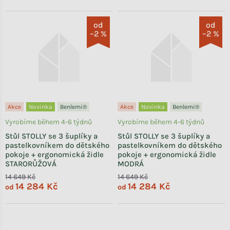
od
od
–2 %
–2 %
Akce
Novinka
Benlemi®
Akce
Novinka
Benlemi®
Vyrobíme během 4-6 týdnů
Vyrobíme během 4-6 týdnů
Stůl STOLLY se 3 šuplíky a
Stůl STOLLY se 3 šuplíky a
pastelkovníkem do dětského
pastelkovníkem do dětského
pokoje + ergonomická židle
pokoje + ergonomická židle
STARORŮŽOVÁ
MODRÁ
14 649 Kč
14 649 Kč
14 284 Kč
14 284 Kč
od
od