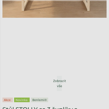
Zobrazit
vše
Akce
Novinka
Benlemi®