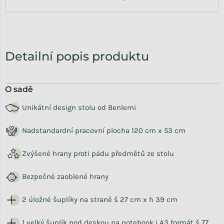
Detailní popis produktu
O sadě
Unikátní design stolu od Benlemi
Nadstandardní pracovní plocha 120 cm x 53 cm
Zvýšené hrany proti pádu předmětů ze stolu
Bezpečné zaoblené hrany
2 úložné šuplíky na straně š 27 cm x h 39 cm
1 velký šuplík pod deskou na notebook i A3 formát š 77