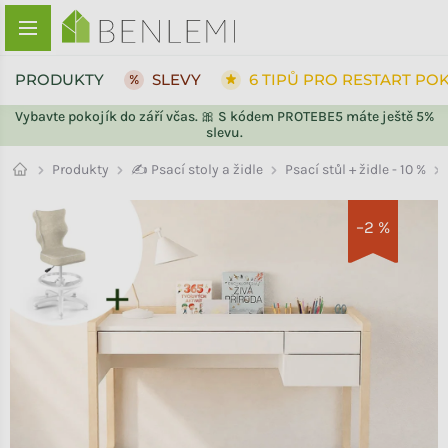
Přejít na obsah
PRODUKTY
SLEVY
6 TIPŮ PRO RESTART PO
Vybavte pokojík do září včas. 🎀 S kódem PROTEBE5 máte ještě 5%
slevu.
ZPĚT DO OBCHODU
Psací stůl + židle - 10 %
Produkty
✍️ Psací stoly a židle
–2 %