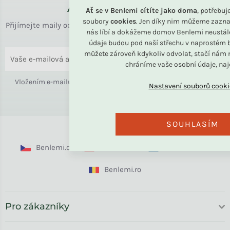
Až k vám domů
Ať se v Benlemi cítíte jako doma
, potřebu
soubory
cookies
. Jen díky nim můžeme zazna
Přijímejte maily od rodiny BENLEMI. Zasíláme jen užitečné info
nás líbí a dokážeme domov Benlemi neustál
o bydlení i slevách.
údaje budou pod naší střechu v naprostém b
můžete zároveň kdykoliv odvolat, stačí nám n
ODESLAT
chráníme vaše osobní údaje, na
Vložením e-mailu souhlasíte s
podmínkami ochrany osobních
údajů
SOUHLASÍM
Benlemi.cz
Benlemi.sk
Benlemi.com
Benlemi.ro
Pro zákazníky