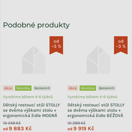
od
od
–3 %
–3 %
Akce
Novinka
Benlemi®
Akce
Novinka
Benlemi®
Vyrobíme během 4-6 týdnů
Vyrobíme během 4-6 týdnů
Dětský rostoucí stůl STOLLY
Dětský rostoucí stůl STOLLY
se dvěma výškami stolu +
se dvěma výškami stolu +
ergonomická židle MODRÁ
ergonomická židle BÉŽOVÁ
10 249 Kč
10 289 Kč
9 883 Kč
9 919 Kč
od
od