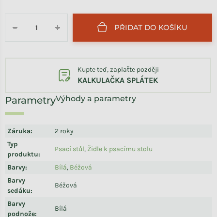
Měrná cena:
PŘIDAT DO KOŠÍKU
−
+
Kupte teď, zaplaťte později
KALKULAČKA SPLÁTEK
Výhody a parametry
Záruka
:
2 roky
Typ
Psací stůl
,
Židle k psacímu stolu
produktu
:
Barvy
:
Bílá
,
Béžová
Barvy
Béžová
sedáku
:
Barvy
Bílá
podnože
: