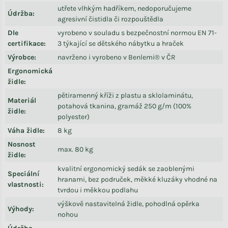
utřete vlhkým hadříkem, nedoporučujeme
Údržba
:
agresivní čistidla či rozpouštědla
Dle
vyrobeno v souladu s bezpečnostní normou EN 71-
certifikace
:
3 týkající se dětského nábytku a hraček
Výrobce
:
navrženo i vyrobeno v Benlemi® v ČR
Ergonomická
židle
:
pětiramenný kříži z plastu a sklolaminátu,
Materiál
potahová tkanina, gramáž 250 g/m (100%
židle
:
polyester)
Váha židle
:
8 kg
Nosnost
max. 80 kg
židle
:
kvalitní ergonomický sedák se zaoblenými
Speciální
hranami, bez područek, měkké kluzáky vhodné na
vlastnosti
:
tvrdou i měkkou podlahu
výškově nastavitelná židle, pohodlná opěrka
Výhody
:
nohou