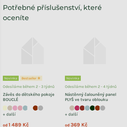
Potřebné příslušenství, které
oceníte
Novinka
Bestseller ☆
Novinka
Odesíláme během 2 - 3 týdnů
Odesíláme během 2 - 4 týdnů
Závěs do dětského pokoje
Nástěnný čalouněný panel
BOUCLÉ
PLYŠ ve tvaru oblouku
+ další
+ další
1 489 Kč
369 Kč
od
od