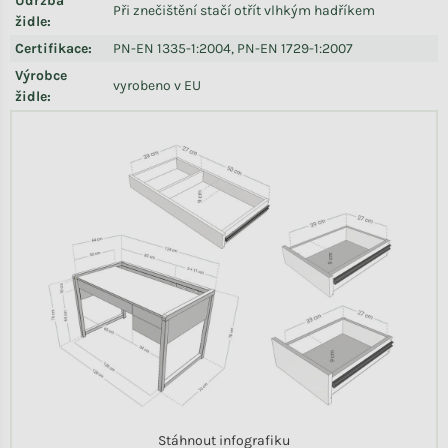
Údržba
Při znečištění stačí otřít vlhkým hadříkem
židle
:
Certifikace
:
PN-EN 1335-1:2004, PN-EN 1729-1:2007
Výrobce
vyrobeno v EU
židle
:
Stáhnout infografiku