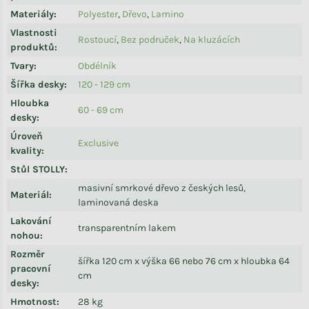
Materiály
:
Polyester
,
Dřevo
,
Lamino
Vlastnosti
Rostoucí
,
Bez područek
,
Na kluzácích
produktů
:
Tvary
:
Obdélník
Šířka desky
:
120 - 129 cm
Hloubka
60 - 69 cm
desky
:
Úroveň
Exclusive
kvality
:
Stůl STOLLY
:
masivní smrkové dřevo z českých lesů,
Materiál
:
laminovaná deska
Lakování
transparentním lakem
nohou
:
Rozměr
šířka 120 cm x výška 66 nebo 76 cm x hloubka 64
pracovní
cm
desky
:
Hmotnost
:
28 kg