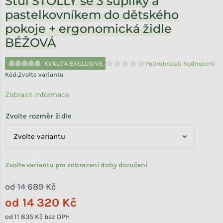
Stůl STOLLY se 3 šuplíky a
pastelkovníkem do dětského
pokoje + ergonomická židle
BÉŽOVÁ
KVALITA EXCLUSIVE
Podrobnosti hodnocení
Průměrné hodnocení produktu je 
Kód:
Zvolte variantu
Zobrazit informace
Zvolte rozměr židle
Zvolte variantu pro zobrazení doby doručení
od 14 689 Kč
od
14 320 Kč
od
11 835 Kč
bez DPH