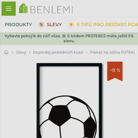
Přejít na obsah
PRODUKTY
SLEVY
6 TIPŮ PRO RESTART PO
Vybavte pokojík do září včas. 🎀 S kódem PROTEBE5 máte ještě 5%
slevu.
ZPĚT DO OBCHODU
ZPĚT DO OBCHODU
Doprodej posledních kusů
Slevy
Plakát na stěnu FOTBAL
–9 %