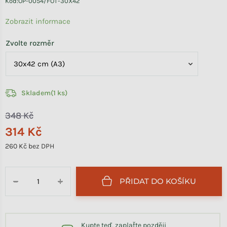
Kód:
OP-0054/FOT-30X42
Zobrazit informace
Zvolte rozměr
Skladem
(1 ks)
348 Kč
314 Kč
260 Kč bez DPH
Měrná cena:
PŘIDAT DO KOŠÍKU
−
+
Kupte teď, zaplaťte později