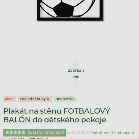
Zobrazit
vše
Akce
Poslední kusy ⏳
Benlemi®
Plakát na stěnu FOTBALOVÝ
BALÓN do dětského pokoje
KVALITA EXCLUSIVE
Podrobnosti hodnocení
Průměrné hodnocení produktu je 