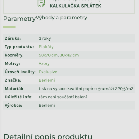
KALKULAČKA SPLÁTEK
Výhody a parametry
Záruka
:
3 roky
Typ produktu
:
Plakáty
Rozměry
:
50x70 cm
,
30x42 cm
Motivy
:
Vzory
Úroveň kvality
:
Exclusive
Značka
:
Benlemi
Materiál
:
tisk na vysoce kvalitní papír o gramáži 220g/m2
Důležité info
:
rám není součástí balení
Výrobce
:
Benlemi
Detailní popis produktu