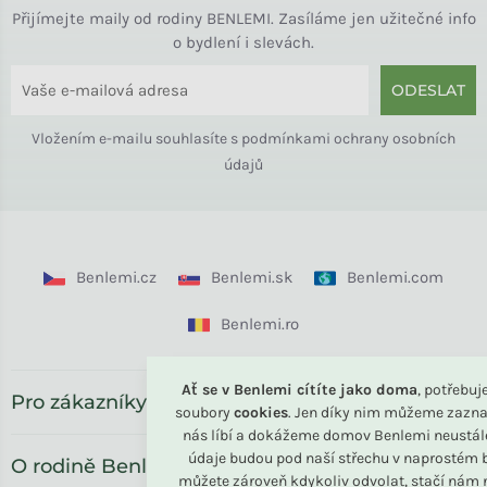
Přijímejte maily od rodiny BENLEMI. Zasíláme jen užitečné info
o bydlení i slevách.
ODESLAT
Vložením e-mailu souhlasíte s
podmínkami ochrany osobních
údajů
Benlemi.cz
Benlemi.sk
Benlemi.com
Benlemi.ro
Ať se v Benlemi cítíte jako doma
, potřebu
Pro zákazníky
soubory
cookies
. Jen díky nim můžeme zazna
nás líbí a dokážeme domov Benlemi neustál
údaje budou pod naší střechu v naprostém b
O rodině Benlemi
můžete zároveň kdykoliv odvolat, stačí nám n