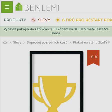
Přejít na obsah
PRODUKTY
SLEVY
6 TIPŮ PRO RESTART PO
Vybavte pokojík do září včas. 🎀 S kódem PROTEBE5 máte ještě 5%
slevu.
ZPĚT DO OBCHODU
ZPĚT DO OBCHODU
Doprodej posledních kusů
Slevy
Plakát na stěnu ZLATÝ P
–9 %