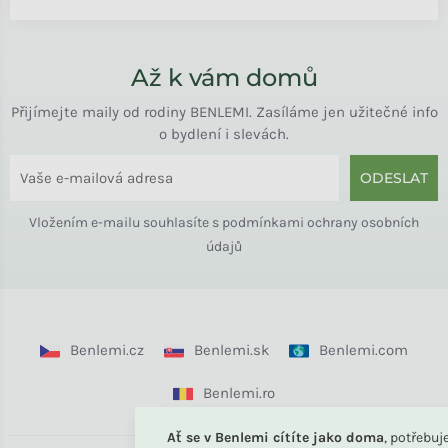
Až k vám domů
Přijímejte maily od rodiny BENLEMI. Zasíláme jen užitečné info
o bydlení i slevách.
ODESLAT
Vložením e-mailu souhlasíte s
podmínkami ochrany osobních
údajů
Benlemi.cz
Benlemi.sk
Benlemi.com
Benlemi.ro
Ať se v Benlemi cítíte jako doma
, potřebu