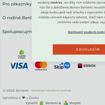
soubory
cookies
. Jen díky nim můžeme zazna
Pro zákazníky
nás líbí a dokážeme domov Benlemi neustál
údaje budou pod naší střechu v naprostém b
můžete zároveň kdykoliv odvolat, stačí nám n
O rodině Benlemi
chráníme vaše osobní údaje, na
Spolupracujme
SOUHLASÍM
Benlemi
Vytvořili
Benlemi &
Shoptet