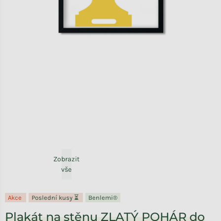
Zobrazit
vše
Akce
Poslední kusy ⏳
Benlemi®
Plakát na stěnu ZLATÝ POHÁR do