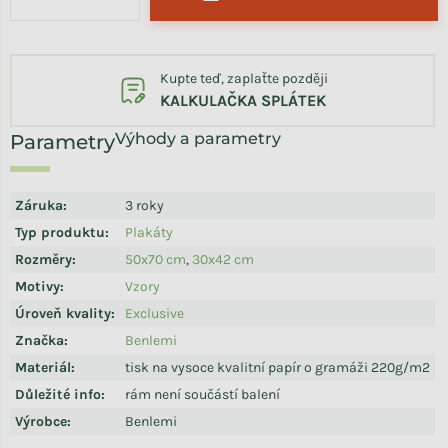
Kupte teď, zaplaťte později
KALKULAČKA SPLÁTEK
Výhody a parametry
Záruka
:
3 roky
Typ produktu
:
Plakáty
Rozměry
:
50x70 cm
,
30x42 cm
Motivy
:
Vzory
Úroveň kvality
:
Exclusive
Značka
:
Benlemi
Materiál
:
tisk na vysoce kvalitní papír o gramáži 220g/m2
Důležité info
:
rám není součástí balení
Výrobce
:
Benlemi