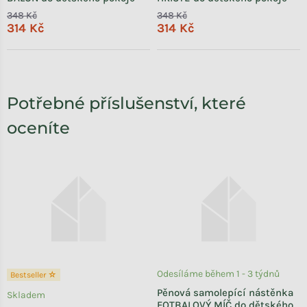
348 Kč
348 Kč
314 Kč
314 Kč
Potřebné příslušenství, které
oceníte
Odesíláme během 1 - 3 týdnů
Bestseller ☆
Pěnová samolepící nástěnka
Skladem
FOTBALOVÝ MÍČ do dětského