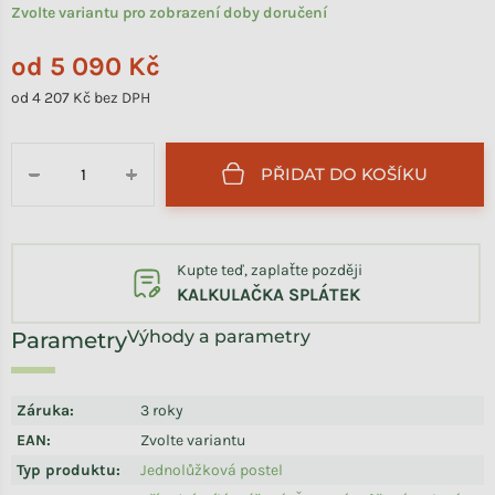
Zvolte variantu pro zobrazení doby doručení
od
5 090 Kč
od
4 207 Kč
bez DPH
Měrná cena:
PŘIDAT DO KOŠÍKU
−
+
Kupte teď, zaplaťte později
KALKULAČKA SPLÁTEK
Výhody a parametry
Záruka
:
3 roky
EAN
:
Zvolte variantu
Typ produktu
:
Jednolůžková postel