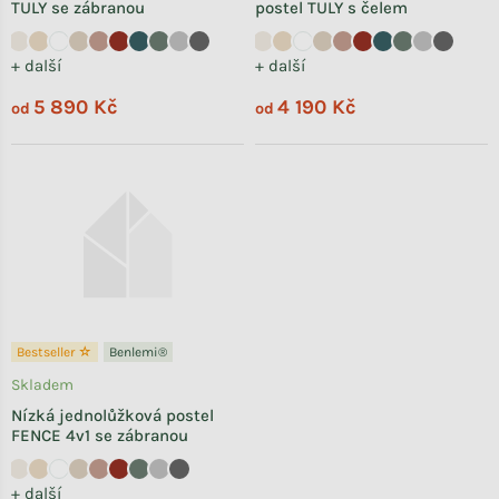
TULY se zábranou
postel TULY s čelem
+ další
+ další
5 890 Kč
4 190 Kč
od
od
Bestseller ☆
Benlemi®
Skladem
Nízká jednolůžková postel
FENCE 4v1 se zábranou
+ další