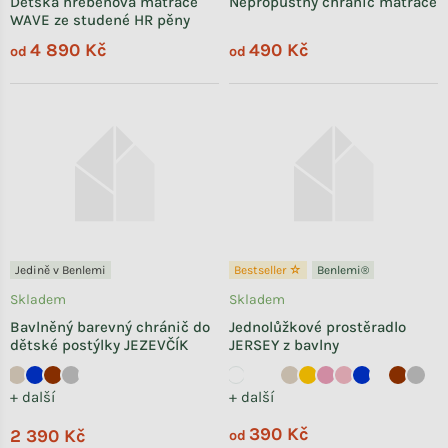
Dětská hřebenová matrace
Nepropustný chránič matrace
WAVE ze studené HR pěny
4 890 Kč
490 Kč
od
od
Jedině v Benlemi
Bestseller ☆
Benlemi®
Skladem
Skladem
Bavlněný barevný chránič do
Jednolůžkové prostěradlo
dětské postýlky JEZEVČÍK
JERSEY z bavlny
+ další
+ další
390 Kč
2 390 Kč
od