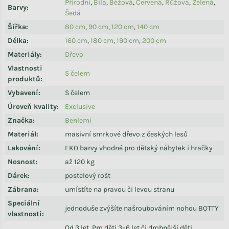
Přírodní
,
Bílá
,
Béžová
,
Červená
,
Růžová
,
Zelená
,
Barvy
:
Šedá
Šířka
:
80 cm
,
90 cm
,
120 cm
,
140 cm
Délka
:
160 cm
,
180 cm
,
190 cm
,
200 cm
Materiály
:
Dřevo
Vlastnosti
S čelem
produktů
:
Vybavení
:
S čelem
Úroveň kvality
:
Exclusive
Značka
:
Benlemi
Materiál
:
masivní smrkové dřevo z českých lesů
Lakování
:
EKO barvy vhodné pro dětský nábytek i hračky
Nosnost
:
až 120 kg
Dárek
:
postelový rošt
Zábrana
:
umístíte na pravou či levou stranu
Speciální
jednoduše zvýšíte našroubováním nohou BOTTY
vlastnosti
:
Od 3 let. Pro děti 3–6 let či drobnější děti