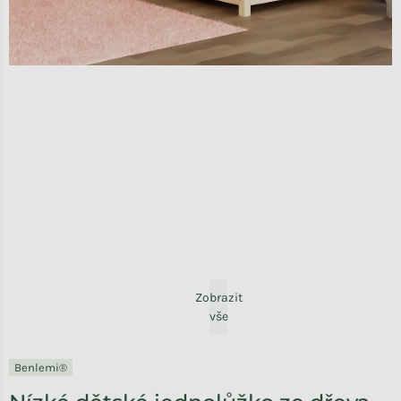
Zobrazit
vše
Benlemi®