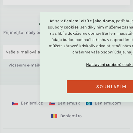
Až k vám domů
Ať se v Benlemi cítíte jako doma
, potřebu
soubory
cookies
. Jen díky nim můžeme zazna
Přijímejte maily od rodiny BENLEMI. Zasíláme jen užitečné info
nás líbí a dokážeme domov Benlemi neustál
o bydlení i slevách.
údaje budou pod naší střechu v naprostém b
můžete zároveň kdykoliv odvolat, stačí nám n
ODESLAT
chráníme vaše osobní údaje, na
Vložením e-mailu souhlasíte s
podmínkami ochrany osobních
údajů
SOUHLASÍM
Benlemi.cz
Benlemi.sk
Benlemi.com
Benlemi.ro