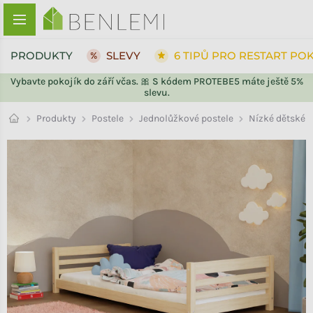
Přejít na obsah
PRODUKTY
SLEVY
6 TIPŮ PRO RESTART PO
Vybavte pokojík do září včas. 🎀 S kódem PROTEBE5 máte ještě 5%
slevu.
ZPĚT DO OBCHODU
Jednolůžkové postele
Produkty
Postele
Nízké dětské j