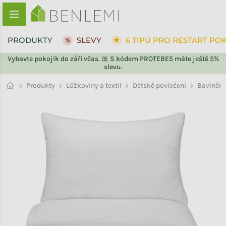
Přejít na obsah
PRODUKTY
SLEVY
6 TIPŮ PRO RESTART PO
Vybavte pokojík do září včas. 🎀 S kódem PROTEBE5 máte ještě 5%
slevu.
ZPĚT DO OBCHODU
ZPĚT DO OBCHODU
Bavlněn
Produkty
Lůžkoviny a textil
Dětské povlečení