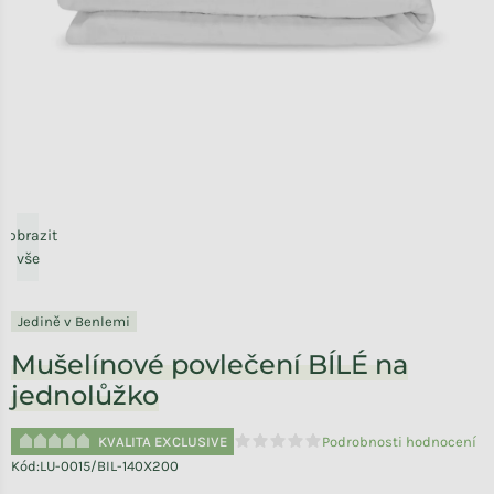
Zobrazit
vše
Jedině v Benlemi
Mušelínové povlečení BÍLÉ na
jednolůžko
KVALITA EXCLUSIVE
Podrobnosti hodnocení
Průměrné hodnocení produktu je 
Kód:
LU-0015/BIL-140X200