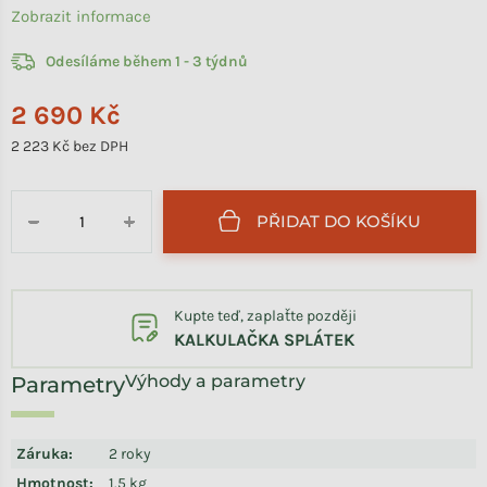
Zobrazit informace
Odesíláme během 1 - 3 týdnů
2 690 Kč
2 223 Kč bez DPH
Měrná cena:
PŘIDAT DO KOŠÍKU
−
+
Kupte teď, zaplaťte později
KALKULAČKA SPLÁTEK
Výhody a parametry
Záruka
:
2 roky
Hmotnost
:
1.5 kg