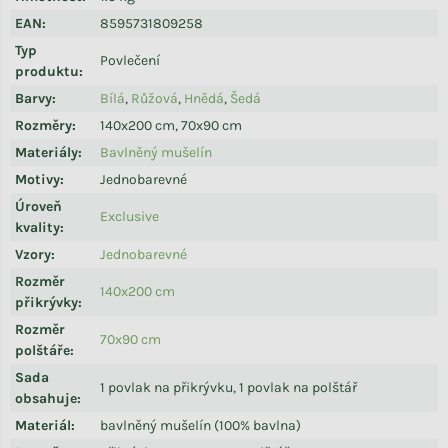
EAN
:
8595731809258
Typ
Povlečení
produktu
:
Barvy
:
Bílá
,
Růžová
,
Hnědá
,
Šedá
Rozměry
:
140x200 cm, 70x90 cm
Materiály
:
Bavlněný mušelín
Motivy
:
Jednobarevné
Úroveň
Exclusive
kvality
:
Vzory
:
Jednobarevné
Rozměr
140x200 cm
přikrývky
:
Rozměr
70x90 cm
polštáře
:
Sada
1 povlak na přikrývku, 1 povlak na polštář
obsahuje
:
Materiál
:
bavlněný mušelín (100% bavlna)