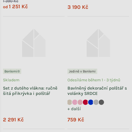
1 390 Kč
1 251 Kč
3 190 Kč
od
Benlemi®
Jedině v Benlemi
Skladem
Odesíláme během 1 - 3 týdnů
Set z dutého vlákna: ručně
Bavlněný dekorační polštář s
šitá přikrývka i polštář
volánky SRDCE
+ další
2 291 Kč
759 Kč