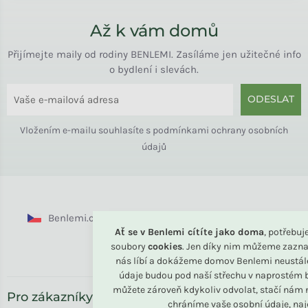
Až k vám domů
Přijímejte maily od rodiny BENLEMI. Zasíláme jen užitečné info
o bydlení i slevách.
ODESLAT
Vložením e-mailu souhlasíte s
podmínkami ochrany osobních
údajů
Benlemi.cz
Benlemi.sk
Benlemi.com
Ať se v Benlemi cítíte jako doma
, potřebu
soubory
cookies
. Jen díky nim můžeme zazna
Benlemi.ro
nás líbí a dokážeme domov Benlemi neustál
údaje budou pod naší střechu v naprostém b
můžete zároveň kdykoliv odvolat, stačí nám n
Pro zákazníky
chráníme vaše osobní údaje, na