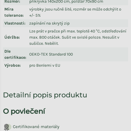
Rozměr
:
přikrývka 140x200 cm, polštář 70x90 cm
Míra
výrobky jsou ručně šité, rozměr se může odchýlit o
tolerance
:
+/- 5%
Vlastnosti
:
zapínání na skrytý zip
Lze prát v pračce při max. teplotě 40 °C, odstřeďování
Údržba
:
max. 800 otáček. Sušit ve svislé poloze. Nesušit v
sušičce. Nebělit.
Dle
OEKO-TEX Standard 100
certifikace
:
Výrobce
:
pro Benlemi v EU
Detailní popis produktu
O povlečení
Certifikované materiály