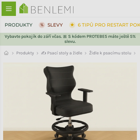
Přejít na obsah
PRODUKTY
SLEVY
6 TIPŮ PRO RESTART PO
Vybavte pokojík do září včas. 🎀 S kódem PROTEBE5 máte ještě 5%
slevu.
ZPĚT DO OBCHODU
ZPĚT DO OBCHODU
Židle k psacímu stolu
Produkty
✍️ Psací stoly a židle