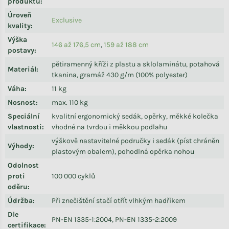
produktů
:
Úroveň
Exclusive
kvality
:
Výška
146 až 176,5 cm
,
159 až 188 cm
postavy
:
pětiramenný kříži z plastu a sklolaminátu, potahová
Materiál
:
tkanina, gramáž 430 g/m (100% polyester)
Váha
:
11 kg
Nosnost
:
max. 110 kg
Speciální
kvalitní ergonomický sedák, opěrky, měkké kolečka
vlastnosti
:
vhodné na tvrdou i měkkou podlahu
výškově nastavitelné područky i sedák (píst chráněn
Výhody
:
plastovým obalem), pohodlná opěrka nohou
Odolnost
proti
100 000 cyklů
oděru
:
Údržba
:
Při znečištění stačí otřít vlhkým hadříkem
Dle
PN-EN 1335-1:2004, PN-EN 1335-2:2009
certifikace
: