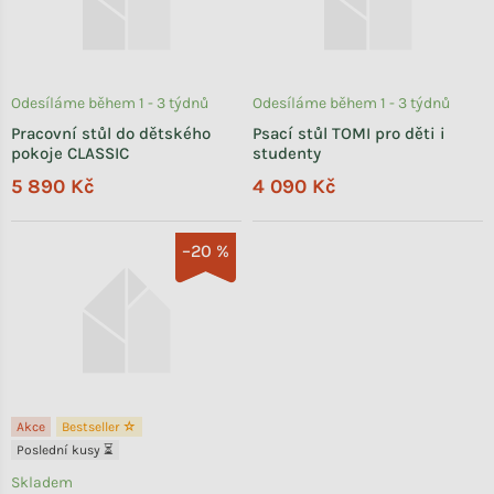
Odesíláme během 1 - 3 týdnů
Odesíláme během 1 - 3 týdnů
Pracovní stůl do dětského
Psací stůl TOMI pro děti i
pokoje CLASSIC
studenty
5 890 Kč
4 090 Kč
–20 %
Akce
Bestseller ☆
Poslední kusy ⏳
Skladem