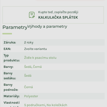
Kupte teď, zaplaťte později
KALKULAČKA SPLÁTEK
Výhody a parametry
Záruka
:
2 roky
EAN
:
Zvolte variantu
Typ
Židle k psacímu stolu
produktu
:
Barvy
:
Šedá
,
Černá
Barvy
Šedá
sedáku
:
Barvy
Černá
podnože
:
Materiály
:
Polyester
Vlastnosti
S područkami
,
Na kolečkách