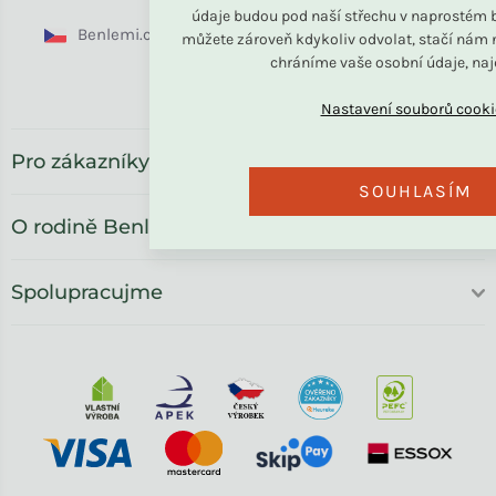
údaje budou pod naší střechu v naprostém b
Benlemi.cz
Benlemi.sk
Benlemi.com
můžete zároveň kdykoliv odvolat, stačí nám n
chráníme vaše osobní údaje, na
Benlemi.ro
Pro zákazníky
SOUHLASÍM
O rodině Benlemi
Spolupracujme