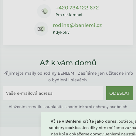
+420 734 122 672
Pro reklamaci
rodina@benlemi.cz
Kdykoliv
Až k vám domů
Přijímejte maily od rodiny BENLEMI. Zasíláme jen užitečné info
o bydlení i slevách.
ODESLAT
Vložením e-mailu souhlasíte s
podmínkami ochrany osobních
údajů
Ať se v Benlemi cítíte jako doma
, potřebu
soubory
cookies
. Jen díky nim můžeme zazna
nás líbí a dokážeme domov Benlemi neustál