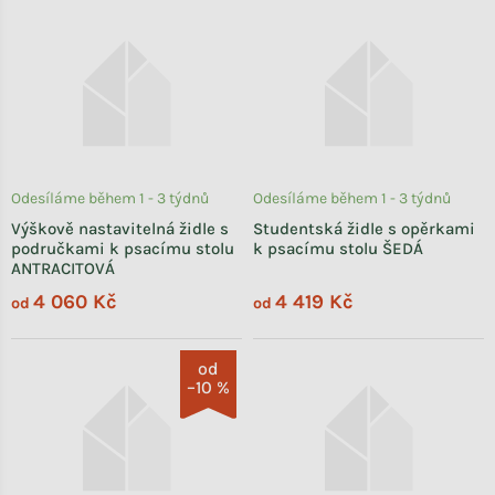
Odesíláme během 1 - 3 týdnů
Odesíláme během 1 - 3 týdnů
Výškově nastavitelná židle s
Studentská židle s opěrkami
područkami k psacímu stolu
k psacímu stolu ŠEDÁ
ANTRACITOVÁ
4 060 Kč
4 419 Kč
od
od
od
–10 %