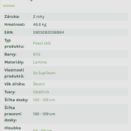
Záruka
:
2 roky
Hmotnost
:
46.6 kg
EAN
:
5903282036864
Typ
Psací stůl
produktu
:
Barvy
:
Bílá
Materiály
:
Lamino
Vlastnosti
Se šuplíkem
produktů
:
Věk dítěte
:
Školní
Tvary
:
Obdélník
Šířka desky
:
100 - 109 cm
Šířka
pracovní
100 - 109 cm
desky
:
Hloubka
60 - 69 cm