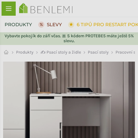
Přejít na obsah
PRODUKTY
SLEVY
6 TIPŮ PRO RESTART PO
Vybavte pokojík do září včas. 🎀 S kódem PROTEBE5 máte ještě 5%
slevu.
ZPĚT DO OBCHODU
ZPĚT DO OBCHODU
Psací stoly
Produkty
✍️ Psací stoly a židle
Pracovní st