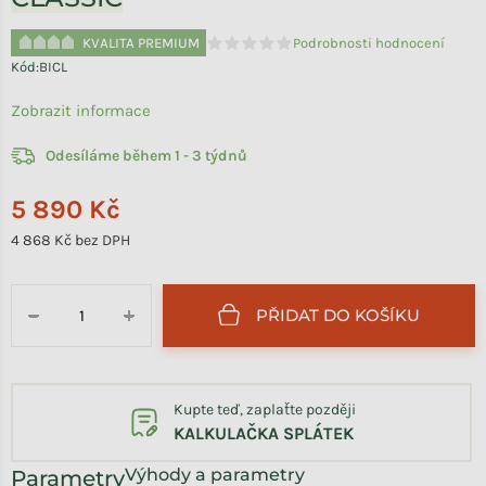
KVALITA PREMIUM
Podrobnosti hodnocení
Průměrné hodnocení produktu je 0,0 
Kód:
BICL
Zobrazit informace
Odesíláme během 1 - 3 týdnů
5 890 Kč
4 868 Kč bez DPH
Měrná cena:
PŘIDAT DO KOŠÍKU
−
+
Kupte teď, zaplaťte později
KALKULAČKA SPLÁTEK
Výhody a parametry