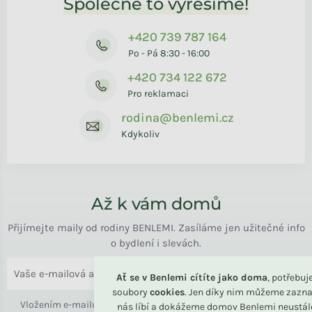
Společně to vyřešíme!
+420 739 787 164
Po - Pá 8:30 - 16:00
+420 734 122 672
Pro reklamaci
rodina@benlemi.cz
Kdykoliv
Až k vám domů
Přijímejte maily od rodiny BENLEMI. Zasíláme jen užitečné info
o bydlení i slevách.
ODESLAT
Ať se v Benlemi cítíte jako doma
, potřebu
soubory
cookies
. Jen díky nim můžeme zazna
Vložením e-mailu souhlasíte s
podmínkami ochrany osobních
nás líbí a dokážeme domov Benlemi neustál