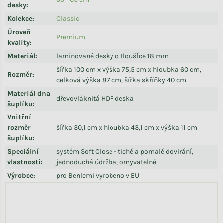
desky
:
Kolekce
:
Classic
Úroveň
Premium
kvality
:
Materiál
:
laminované desky o tloušťce 18 mm
šířka 100 cm x výška 75,5 cm x hloubka 60 cm,
Rozměr
:
celková výška 87 cm, šířka skříňky 40 cm
Materiál dna
dřevovláknitá HDF deska
šuplíku
:
Vnitřní
rozměr
šířka 30,1 cm x hloubka 43,1 cm x výška 11 cm
šuplíku
:
Speciální
systém Soft Close - tiché a pomalé dovírání,
vlastnosti
:
jednoduchá údržba, omyvatelné
Výrobce
:
pro Benlemi vyrobeno v EU