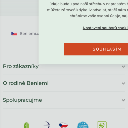
údajů
údaje budou pod naší střechu v naprostém b
můžete zároveň kdykoliv odvolat, stačí nám n
chráníme vaše osobní údaje, na
Benlemi.cz
Benlemi.sk
Benlemi.com
Benlemi.ro
SOUHLASÍM
Pro zákazníky
O rodině Benlemi
Spolupracujme