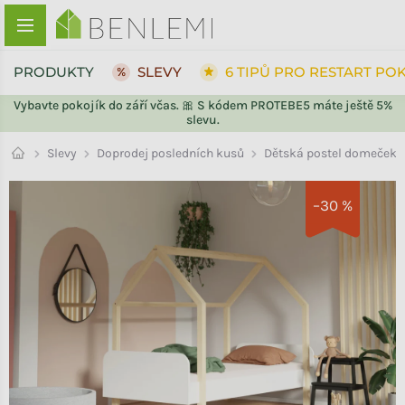
Přejít na obsah
PRODUKTY
SLEVY
6 TIPŮ PRO RESTART PO
Vybavte pokojík do září včas. 🎀 S kódem PROTEBE5 máte ještě 5%
slevu.
ZPĚT DO OBCHODU
ZPĚT DO OBCHODU
Doprodej posledních kusů
Slevy
Dětská postel domeček 
–30 %