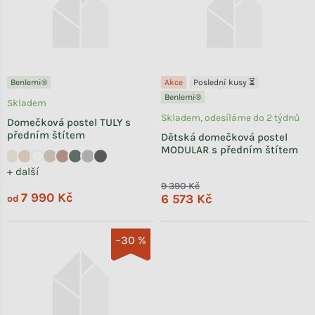
Benlemi®
Akce
Poslední kusy ⏳
Benlemi®
Skladem
Skladem, odesíláme do 2 týdnů
Domečková postel TULY s
předním štítem
Dětská domečková postel
MODULAR s předním štítem
+ další
9 390 Kč
7 990 Kč
6 573 Kč
od
–30 %