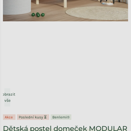
Zobrazit
vše
Akce
Poslední kusy ⏳
Benlemi®
Dětská postel domeček MODULAR