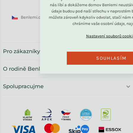
nás líbí a dokážeme domov Benlemi neustál
údaje budou pod naší střechu v naprostém b
Benlemi.cz
Benlemi.sk
Benlemi.com
můžete zároveň kdykoliv odvolat, stačí nám n
chráníme vaše osobní údaje, na
Benlemi.ro
Pro zákazníky
SOUHLASÍM
O rodině Benlemi
Spolupracujme