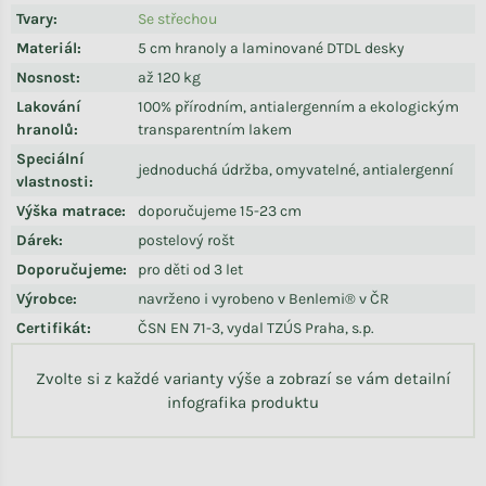
Tvary
:
Se střechou
Materiál
:
5 cm hranoly a laminované DTDL desky
Nosnost
:
až 120 kg
Lakování
100% přírodním, antialergenním a ekologickým
hranolů
:
transparentním lakem
Speciální
jednoduchá údržba, omyvatelné, antialergenní
vlastnosti
:
Výška matrace
:
doporučujeme 15-23 cm
Dárek
:
postelový rošt
Doporučujeme
:
pro děti od 3 let
Výrobce
:
navrženo i vyrobeno v Benlemi® v ČR
Certifikát
:
ČSN EN 71-3, vydal TZÚS Praha, s.p.
Zvolte si z každé varianty výše a zobrazí se vám detailní
infografika produktu