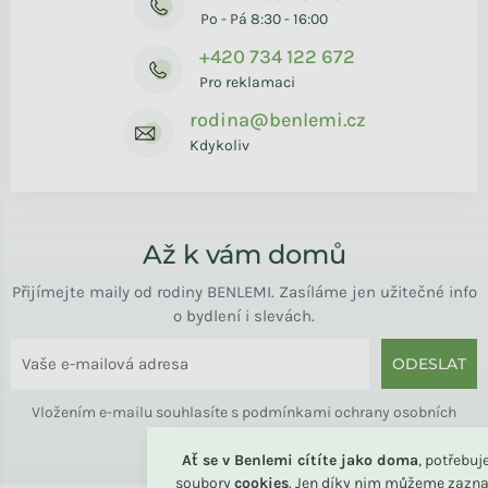
Po - Pá 8:30 - 16:00
+420 734 122 672
Pro reklamaci
rodina@benlemi.cz
Kdykoliv
Až k vám domů
Přijímejte maily od rodiny BENLEMI. Zasíláme jen užitečné info
o bydlení i slevách.
ODESLAT
Vložením e-mailu souhlasíte s
podmínkami ochrany osobních
údajů
Ať se v Benlemi cítíte jako doma
, potřebu
soubory
cookies
. Jen díky nim můžeme zazna