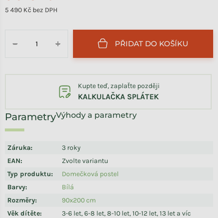
5 490 Kč bez DPH
Měrná cena:
PŘIDAT DO KOŠÍKU
−
+
Kupte teď, zaplaťte později
KALKULAČKA SPLÁTEK
Výhody a parametry
Záruka
:
3 roky
EAN
:
Zvolte variantu
Typ produktu
:
Domečková postel
Barvy
:
Bílá
Rozměry
:
90x200 cm
Věk dítěte
:
3-6 let, 6-8 let, 8-10 let, 10-12 let, 13 let a víc