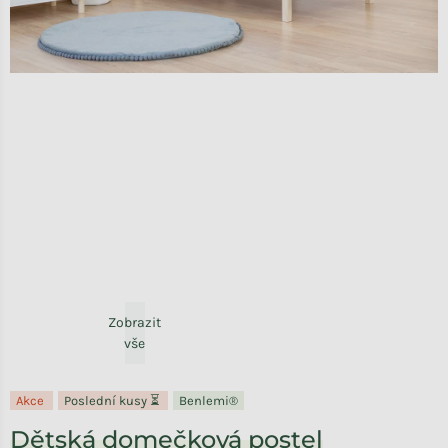
Zobrazit
vše
Akce
Poslední kusy ⏳
Benlemi®
Dětská domečková postel