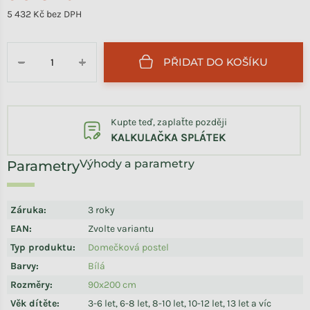
5 432 Kč bez DPH
Měrná cena:
PŘIDAT DO KOŠÍKU
−
+
Kupte teď, zaplaťte později
KALKULAČKA SPLÁTEK
Výhody a parametry
Záruka
:
3 roky
EAN
:
Zvolte variantu
Typ produktu
:
Domečková postel
Barvy
:
Bílá
Rozměry
:
90x200 cm
Věk dítěte
:
3-6 let, 6-8 let, 8-10 let, 10-12 let, 13 let a víc