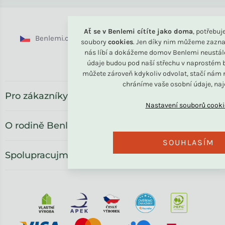
Ať se v Benlemi cítíte jako doma
, potřebu
Benlemi.cz
Benlemi.sk
Benlemi.com
soubory
cookies
. Jen díky nim můžeme zazna
nás líbí a dokážeme domov Benlemi neustál
Benlemi.ro
údaje budou pod naší střechu v naprostém b
můžete zároveň kdykoliv odvolat, stačí nám n
chráníme vaše osobní údaje, na
Pro zákazníky
O rodině Benlemi
SOUHLASÍM
Spolupracujme