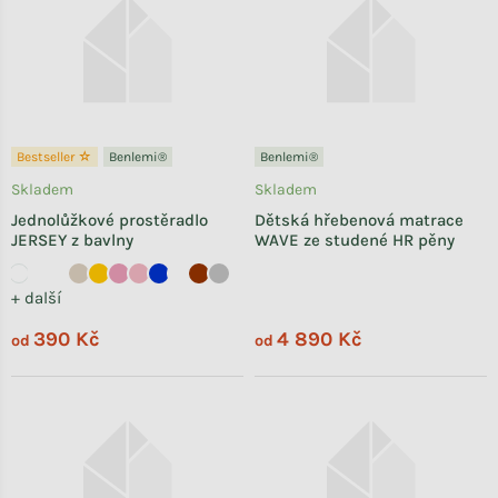
Bestseller ☆
Benlemi®
Benlemi®
Skladem
Skladem
Jednolůžkové prostěradlo
Dětská hřebenová matrace
JERSEY z bavlny
WAVE ze studené HR pěny
+ další
390 Kč
4 890 Kč
od
od