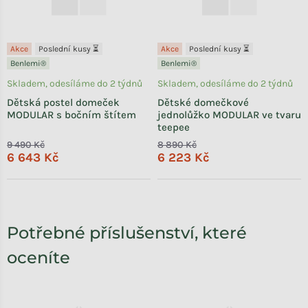
Akce
Poslední kusy ⏳
Akce
Poslední kusy ⏳
Benlemi®
Benlemi®
Skladem, odesíláme do 2 týdnů
Skladem, odesíláme do 2 týdnů
Dětská postel domeček
Dětské domečkové
MODULAR s bočním štítem
jednolůžko MODULAR ve tvaru
teepee
9 490 Kč
8 890 Kč
6 643 Kč
6 223 Kč
Potřebné příslušenství, které
oceníte