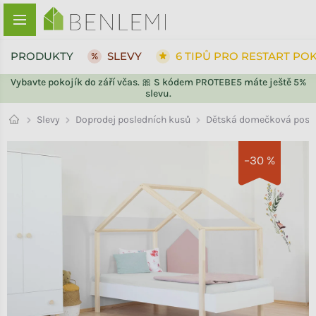
Přejít na obsah
PRODUKTY
SLEVY
6 TIPŮ PRO RESTART PO
Vybavte pokojík do září včas. 🎀 S kódem PROTEBE5 máte ještě 5%
slevu.
ZPĚT DO OBCHODU
ZPĚT DO OBCHODU
Doprodej posledních kusů
Slevy
Dětská domečková poste
–30 %