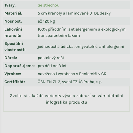
Tvary
:
Se střechou
Materiál
:
5 cm hranoly a laminované DTDL desky
Nosnost
:
až 120 kg
Lakování
100% přírodním, antialergenním a ekologickým
hranolů
:
transparentním lakem
Speciální
jednoduchá údržba, omyvatelné, antialergenní
vlastnosti
:
Dárek
:
postelový rošt
Doporučujeme
:
pro děti od 3 let
Výrobce
:
navrženo i vyrobeno v Benlemi® v ČR
Certifikát
:
ČSN EN 71-3, vydal TZÚS Praha, s.p.
Zvolte si z každé varianty výše a zobrazí se vám detailní
infografika produktu