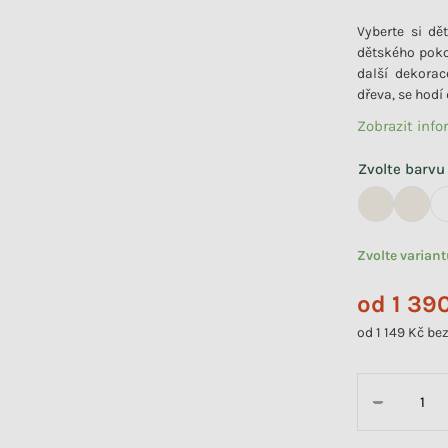
Vyberte si d
dětského poko
další dekorac
dřeva, se hodí 
Zobrazit inf
Zvolte barvu
Zvolte varian
od
1 39
od
1 149 Kč
bez
Měrná cena:
−