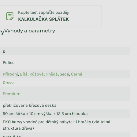
Kupte teď, zaplaťte později
KALKULAČKA SPLÁTEK
Výhody a parametry
2
Police
Přírodní
,
Bílá
,
Růžová
,
Hnědá
,
Šedá
,
Černá
Dřevo
Premium
překližovaná březová deska
50 cm šířka x 10 cm výška x 12,5 cm hloubka
EKO barvy vhodné pro dětský nábytek i hračky (viditelná
struktura dřeva)
max. 6 kg