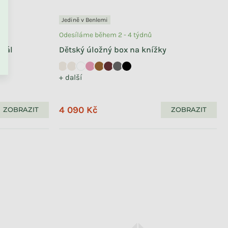
Jedině v Benlemi
Odesíláme během 2 - 4 týdnů
egál
Dětský úložný box na knížky
+ další
Odesíláme během 2 - 4 týdnů
Police na knihy do dětského
pokoje MRAK
4 090 Kč
ZOBRAZIT
ZOBRAZIT
+ další
1 290 Kč
od