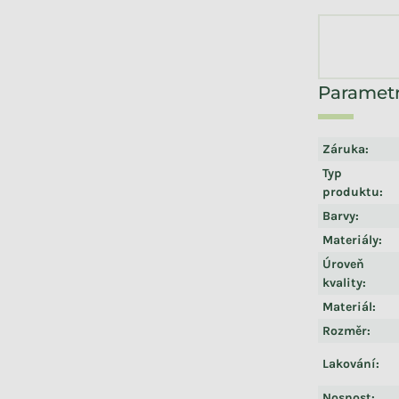
Záruka
:
Typ
produktu
:
Barvy
:
Materiály
:
Úroveň
kvality
:
Materiál
:
Rozměr
:
Lakování
:
Nosnost
: