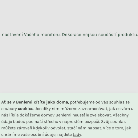
na nastavení Vašeho monitoru. Dekorace nejsou součástí produktu.
DU
Ať se v Benlemi cítíte jako doma
, potřebujeme od vás souhlas se
soubory
cookies
. Jen díky nim můžeme zaznamenávat, jak se vám u
nás líbí a dokážeme domov Benlemi neustále zvelebovat. Všechny
údaje budou pod naší střechu v naprostém bezpečí. Svůj souhlas
Související produkty
můžete zároveň kdykoliv odvolat, stačí nám napsat. Více o tom, jak
chráníme vaše osobní údaje, najdete
tady
.