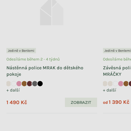
Jedině v Benlemi
Jedině v Benlemi
Odesíláme během 2 - 4 týdnů
Odesíláme běhe
Nástěnná police MRAK do dětského
Závěsná poli
pokoje
MRÁČKY
+ další
+ další
1 390 Kč
1 490 Kč
ZOBRAZIT
od