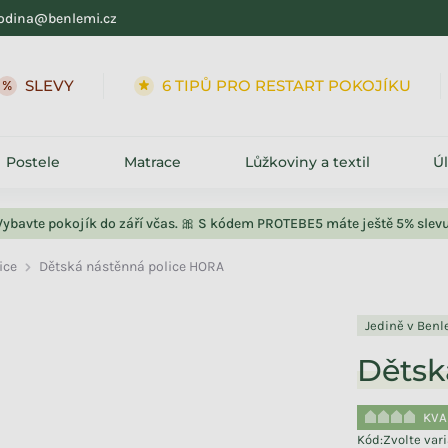
odina@benlemi.cz
SLEVY
6 TIPŮ PRO RESTART POKOJÍKU
Postele
Matrace
Lůžkoviny a textil
Ú
Vybavte pokojík do září včas. 🎀 S kódem PROTEBE5 máte ještě 5% slevu
ice
Dětská nástěnná police HORA
Jedině v Ben
Dětsk
KVA
Kód:
Zvolte var