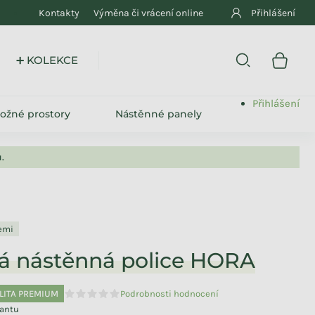
Kontakty
Výměna či vrácení online
Přihlášení
➕ KOLEKCE
Přihlášení
ložné prostory
Nástěnné panely
.
lemi
á nástěnná police HORA
LITA PREMIUM
Podrobnosti hodnocení
Průměrné hodnocení produktu je 0,0 z 5 hvězdiček.
iantu