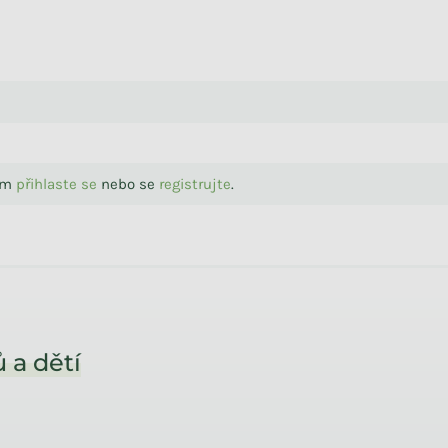
sím
přihlaste se
nebo se
registrujte
.
 a dětí