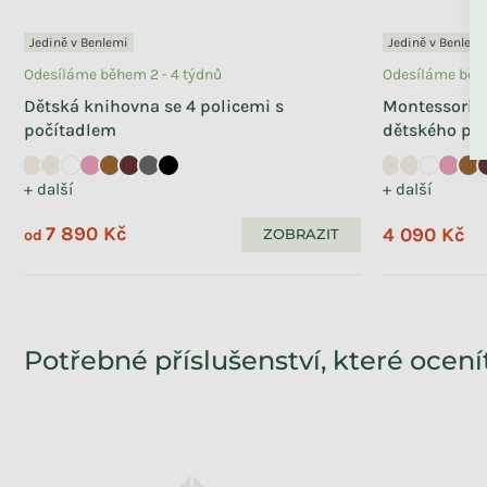
Jedině v Benlemi
Jedině v Benlemi
Odesíláme během 2 - 4 týdnů
Odesíláme běhe
Dětská knihovna se 4 policemi s
Montessori o
počítadlem
dětského po
Odesíláme během 2 - 4 týdnů
+ další
+ další
Nástěnná police MRAK do
dětského pokoje
7 890 Kč
4 090 Kč
ZOBRAZIT
od
+ další
1 490 Kč
Potřebné příslušenství, které ocení