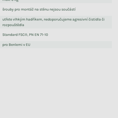
šrouby pro montáž na stěnu nejsou součástí
utřete vlhkým hadříkem, nedoporučujeme agresivní čistidla či
rozpouštědla
Standard FSC®, PN EN 71-10
pro Benlemi v EU