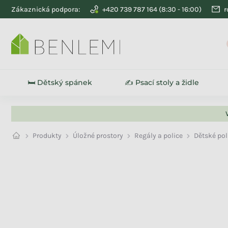
Přejít na obsah
Zákaznická podpora:
+420 739 787 164
r
🛏️ Dětský spánek
✍️ Psací stoly a židle
Produkty
Úložné prostory
Regály a police
Dětské pol