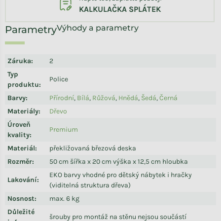
KALKULAČKA SPLÁTEK
Výhody a parametry
Záruka
:
2
Typ
Police
produktu
:
Barvy
:
Přírodní
,
Bílá
,
Růžová
,
Hnědá
,
Šedá
,
Černá
Materiály
:
Dřevo
Úroveň
Premium
kvality
:
Materiál
:
překližovaná březová deska
Rozměr
:
50 cm šířka x 20 cm výška x 12,5 cm hloubka
EKO barvy vhodné pro dětský nábytek i hračky
Lakování
:
(viditelná struktura dřeva)
Nosnost
:
max. 6 kg
Důležité
šrouby pro montáž na stěnu nejsou součástí