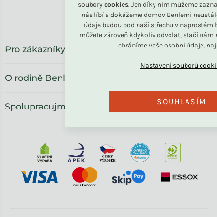
soubory
cookies
. Jen díky nim můžeme zazna
Benlemi.ro
nás líbí a dokážeme domov Benlemi neustál
údaje budou pod naší střechu v naprostém b
můžete zároveň kdykoliv odvolat, stačí nám n
chráníme vaše osobní údaje, na
Pro zákazníky
O rodině Benlemi
SOUHLASÍM
Spolupracujme