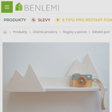
Přejít na obsah
PRODUKTY
SLEVY
6 TIPŮ PRO RESTART PO
Dětské polic
Produkty
Úložné prostory
Regály a police
ZPĚT DO OBCHODU