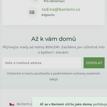
Pro reklamaci
rodina@benlemi.cz
Kdykoliv
Až k vám domů
Přijímejte maily od rodiny BENLEMI. Zasíláme jen užitečné info
o bydlení i slevách.
ODESLAT
Vložením e-mailu souhlasíte s
podmínkami ochrany osobních
údajů
Benlemi.cz
Benlemi.sk
Benlemi.com
Ať se v Benlemi cítíte jako doma
, potřebu