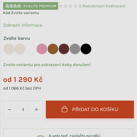
KVALITA PREMIUM
Podrobnosti hodnocení
Průměrné hodnocení produktu je 0,0 
Kód:
Zvolte variantu
Zobrazit informace
Zvolte barvu
Zvolte variantu pro zobrazení doby doručení
od
1 290 Kč
od
1 066 Kč
bez DPH
Měrná cena:
PŘIDAT DO KOŠÍKU
−
+
Kupte teď, zaplaťte později